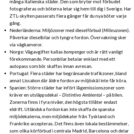
många italienska städer. Den som bryter mot förbudet
fotograferas och böterna letar sig hem till dig i Sverige. Har
ZTL-skylten passerats flera gånger får du nya böter varje
gång.
Nederländerna: Miljözoner med dieselförbud (
Milieuzonen
).
Påverkar dieselbilar och tyngre fordon. Övervakning sker
via vägkameror.
Norge: Vägavgifter kallas
bompengar
och är rätt vanligt
förekommande. Personbilar betalar enklast med ett
autopass som bör skaffas innan avresan.
Portugal: Flera städer har begränsande trafikzoner, bland
annat Lissabon där äldre fordon av miljöskäl inte får köra.
Spanien: Större städer har infört lågemissionszoner som
kräver en utsläppsdekal –
Distintivo Ambiental
– på bilen.
Zonerna finns i fyra nivåer, den högsta tillåter endast
eldrift. Utländska fordon kan inte skaffa de spanska
miljödekalerna, men miljödekaler från Tyskland och
Frankrike accepteras. Det finns även lokala bestämmelser,
som olika körförbud i centrala Madrid, Barcelona och delar