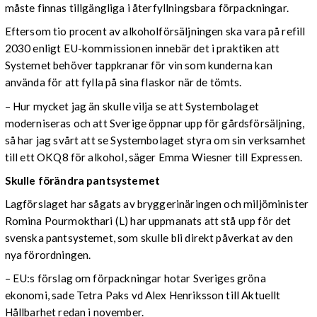
måste finnas tillgängliga i återfyllningsbara förpackningar.
Eftersom tio procent av alkoholförsäljningen ska vara på refill
2030 enligt EU-kommissionen innebär det i praktiken att
Systemet behöver tappkranar för vin som kunderna kan
använda för att fylla på sina flaskor när de tömts.
– Hur mycket jag än skulle vilja se att Systembolaget
moderniseras och att Sverige öppnar upp för gårdsförsäljning,
så har jag svårt att se Systembolaget styra om sin verksamhet
till ett OKQ8 för alkohol, säger Emma Wiesner till Expressen.
Skulle förändra pantsystemet
Lagförslaget har sågats av bryggerinäringen och miljöminister
Romina Pourmokthari (L) har uppmanats att stå upp för det
svenska pantsystemet, som skulle bli direkt påverkat av den
nya förordningen.
– EU:s förslag om förpackningar hotar Sveriges gröna
ekonomi, sade Tetra Paks vd Alex Henriksson till Aktuellt
Hållbarhet redan i november.