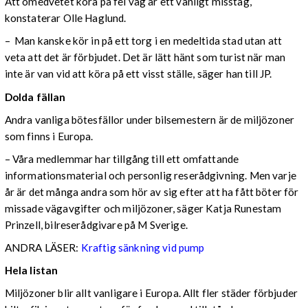
Att omedvetet köra på fel väg är ett vanligt misstag,
konstaterar Olle Haglund.
– Man kanske kör in på ett torg i en medeltida stad utan att
veta att det är förbjudet. Det är lätt hänt som turist när man
inte är van vid att köra på ett visst ställe, säger han till JP.
Dolda fällan
Andra vanliga bötesfällor under bilsemestern är de miljözoner
som finns i Europa.
– Våra medlemmar har tillgång till ett omfattande
informationsmaterial och personlig reserådgivning. Men varje
år är det många andra som hör av sig efter att ha fått böter för
missade vägavgifter och miljözoner, säger Katja Runestam
Prinzell, bilreserådgivare på M Sverige.
ANDRA LÄSER:
Kraftig sänkning vid pump
Hela listan
Miljözoner blir allt vanligare i Europa. Allt fler städer förbjuder