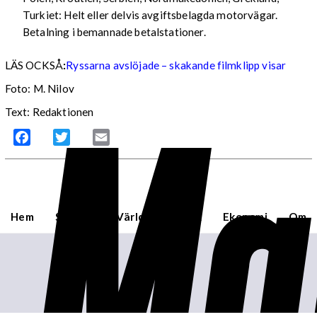
Turkiet: Helt eller delvis avgiftsbelagda motorvägar.
Betalning i bemannade betalstationer.
LÄS OCKSÅ
:
Ryssarna avslöjade – skakande filmklipp visar
Ma
Foto: M. Nilov
Text: Redaktionen
Facebook
Twitter
Email
Hem
Sverige
Världen
USA
Ekonomi
Om