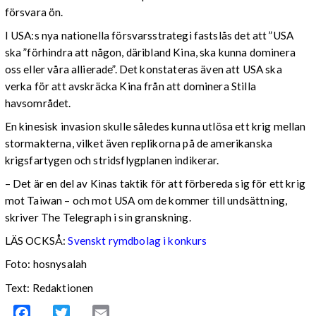
försvara ön.
I USA:s nya nationella försvarsstrategi fastslås det att ”USA
ska ”förhindra att någon, däribland Kina, ska kunna dominera
oss eller våra allierade”. Det konstateras även att USA ska
verka för att avskräcka Kina från att dominera Stilla
havsområdet.
En kinesisk invasion skulle således kunna utlösa ett krig mellan
stormakterna, vilket även replikorna på de amerikanska
krigsfartygen och stridsflygplanen indikerar.
– Det är en del av Kinas taktik för att förbereda sig för ett krig
mot Taiwan – och mot USA om de kommer till undsättning,
skriver The Telegraph i sin granskning.
LÄS OCKSÅ:
Svenskt rymdbolag i konkurs
Foto: hosnysalah
Text: Redaktionen
Facebook
Twitter
Email