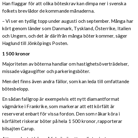
Han flaggar för att olika böteskrav kan dimpa ner i svenska
folkets brevlådor de kommande månaderna.
– Vi ser en tydlig topp under augusti och september. Många har
kört genom länder som Danmark, Tyskland, Österrike, Italien
och Ungern, och det är därifrån många böter kommer, säger
Haglund till Jönköpings Posten.
1 500 kronor
Majoriteten av böterna handlar om hastighetsöverträdelser,
missade vägavgifter och parkeringsböter.
Men det finns även andra fällor, som kan leda till omfattande
bötesbelopp.
En sådan fallgrop är exempelvis ett nytt diamantformat
vägmärke i Frankrike, som markerar att ett körfält är
reserverat enbart för vissa fordon. Den som råkar köra i
körfältet riskerar böter på hela 1 500 kronor, rapporterar
bilsajten Carup.