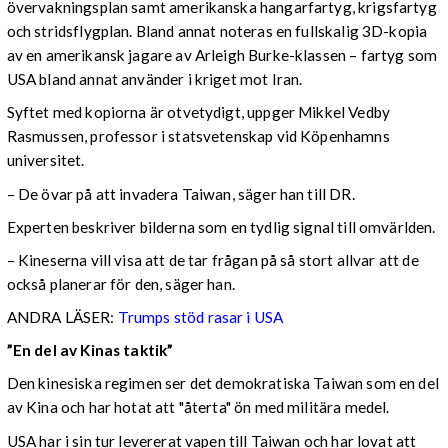
övervakningsplan samt amerikanska hangarfartyg, krigsfartyg
och stridsflygplan. Bland annat noteras en fullskalig 3D-kopia
av en amerikansk jagare av Arleigh Burke-klassen – fartyg som
USA bland annat använder i kriget mot Iran.
Syftet med kopiorna är otvetydigt, uppger Mikkel Vedby
Rasmussen, professor i statsvetenskap vid Köpenhamns
universitet.
– De övar på att invadera Taiwan, säger han till DR.
Experten beskriver bilderna som en tydlig signal till omvärlden.
– Kineserna vill visa att de tar frågan på så stort allvar att de
också planerar för den, säger han.
ANDRA LÄSER:
Trumps stöd rasar i USA
”En del av Kinas taktik”
Den kinesiska regimen ser det demokratiska Taiwan som en del
av Kina och har hotat att "återta" ön med militära medel.
USA har i sin tur levererat vapen till Taiwan och har lovat att