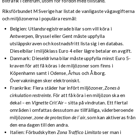
biltrafik i centrum, utom för fordon med tillstånd.
Riksförbundet M Sverige har listat de vanligaste vägavgifterna
och miljözonerna i populära resmål:
Belgien: Utlandsregistrerade bilar som vill köra i
Antwerpen, Bryssel eller Gent måste uppfylla
utsläppskraven och kostnadsfritt lista sig i en databas.
Dieselbilar i miljöklass Euro 4 eller lägre betalar en avgift.
Danmark: Dieseldrivna bilar måste uppfylla minst Euro 5-
kraven för att få köras i de miljözoner som finns i
Köpenhamn samt i Odense, Århus och Ålborg.
Övervakningen sker elektroniskt.
Frankrike: Flera städer har infört miljözoner,
Zones à
cirkulation restreinte
. För att få köra i en miljözon ska en
dekal – en
Vignette Crit´Air
– sitta på vindrutan. Ett flertal
områden i omfattas dessutom av tillfälliga, väderberoende
miljözoner,
zone de protection de l´air
, som kan aktiveras från
den ena dagen till den andra.
Italien: Förbudskylten
Zona Traffico Limitato
ser man i