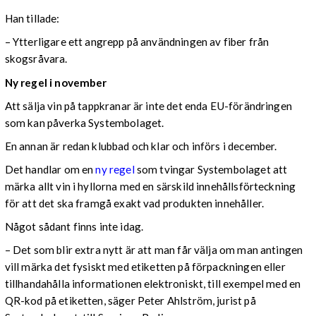
Han tillade:
– Ytterligare ett angrepp på användningen av fiber från
skogsråvara.
Ny regel i november
Att sälja vin på tappkranar är inte det enda EU-förändringen
som kan påverka Systembolaget.
En annan är redan klubbad och klar och införs i december.
Det handlar om en
ny regel
som tvingar Systembolaget att
märka allt vin i hyllorna med en särskild innehållsförteckning
för att det ska framgå exakt vad produkten innehåller.
Något sådant finns inte idag.
– Det som blir extra nytt är att man får välja om man antingen
vill märka det fysiskt med etiketten på förpackningen eller
tillhandahålla informationen elektroniskt, till exempel med en
QR-kod på etiketten, säger Peter Ahlström, jurist på