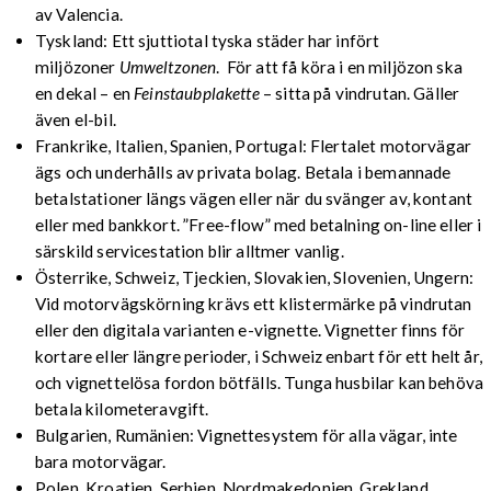
av Valencia.
Tyskland: Ett sjuttiotal tyska städer har infört
miljözoner
Umweltzonen
. För att få köra i en miljözon ska
en dekal – en
Feinstaubplakette
– sitta på vindrutan. Gäller
även el-bil.
Frankrike, Italien, Spanien, Portugal: Flertalet motorvägar
ägs och underhålls av privata bolag. Betala i bemannade
betalstationer längs vägen eller när du svänger av, kontant
eller med bankkort. ”Free-flow” med betalning on-line eller i
särskild servicestation blir alltmer vanlig.
Österrike, Schweiz, Tjeckien, Slovakien, Slovenien, Ungern:
Vid motorvägskörning krävs ett klistermärke på vindrutan
eller den digitala varianten e-vignette. Vignetter finns för
kortare eller längre perioder, i Schweiz enbart för ett helt år,
och vignettelösa fordon bötfälls. Tunga husbilar kan behöva
betala kilometeravgift.
Bulgarien, Rumänien: Vignettesystem för alla vägar, inte
bara motorvägar.
Polen, Kroatien, Serbien, Nordmakedonien, Grekland,