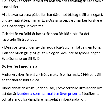
Lidl, som var först ut med att avisera prissänkningar, har stärkt
sina aktier.
Att Ica var så sena på bollen har däremot bidragit till en negativ
bild av matjätten, menar Eva Ossiansson, varumärkesforskare
vid Göteborgs universitet.
Och det är en folkkär karaktär som får klä slott för det
raserade förtroendet.
– Den positiva bilden av den goda Ica-Stig har fått sig en törn.
Han har blivit girig-Stig i folks ögon, och inte så lyhörd, säger
Eva Ossiansson till SvD.
Skriverier i medierna
Andra orsaker än enbart höga matpriser har också bidragit till
en förändrad bild av Ica.
Bland annat anses miljonbonusar, provocerande uttalanden om
att det är
kunderna som har makten över priserna
i butikerna
och åtal mot Ica-handlare ha spelat sin beskärda roll.