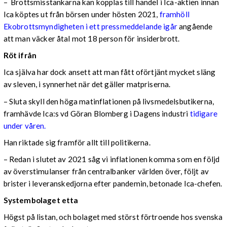
– Brottsmisstankarna kan kopplas till handel i Ica-aktien innan
Ica köptes ut från börsen under hösten 2021,
framhöll
Ekobrottsmyndigheten i ett pressmeddelande igår
angående
att man väcker åtal mot 18 person för insiderbrott.
Röt ifrån
Ica själva har dock ansett att man fått oförtjänt mycket släng
av sleven, i synnerhet när det gäller matpriserna.
– Sluta skyll den höga matinflationen på livsmedelsbutikerna,
framhävde Ica:s vd Göran Blomberg i Dagens industri
tidigare
under våren.
Han riktade sig framför allt till politikerna.
– Redan i slutet av 2021 såg vi inflationen komma som en följd
av överstimulanser från centralbanker världen över, följt av
brister i leveranskedjorna efter pandemin, betonade Ica-chefen.
Systembolaget etta
Högst på listan, och bolaget med störst förtroende hos svenska