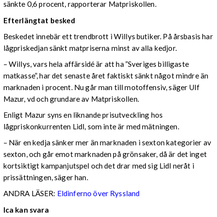
sänkte 0,6 procent, rapporterar Matpriskollen.
Efterlängtat besked
Beskedet innebär ett trendbrott i Willys butiker. På årsbasis har
lågpriskedjan sänkt matpriserna minst av alla kedjor.
– Willys, vars hela affärsidé är att ha ”Sveriges billigaste
matkasse”, har det senaste året faktiskt sänkt något mindre än
marknaden i procent. Nu går man till motoffensiv, säger Ulf
Mazur, vd och grundare av Matpriskollen.
Enligt Mazur syns en liknande prisutveckling hos
lågpriskonkurrenten Lidl, som inte är med mätningen.
– När en kedja sänker mer än marknaden i sexton kategorier av
sexton, och går emot marknaden på grönsaker, då är det inget
kortsiktigt kampanjutspel och det drar med sig Lidl neråt i
prissättningen, säger han.
ANDRA LÄSER:
Eldinferno över Ryssland
Ica kan svara