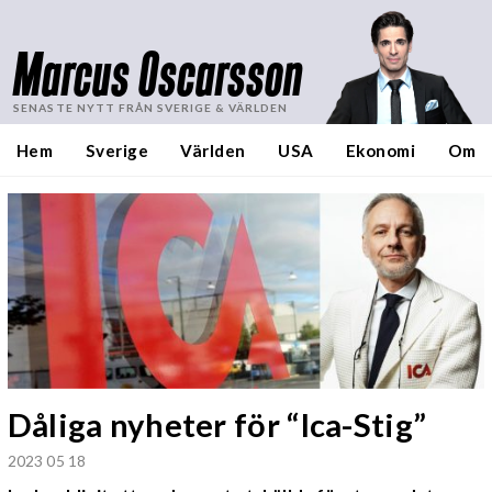
Marcus Oscarsson
SENASTE NYTT FRÅN SVERIGE & VÄRLDEN
Hem
Sverige
Världen
USA
Ekonomi
Om
Dåliga nyheter för “Ica-Stig”
2023 05 18