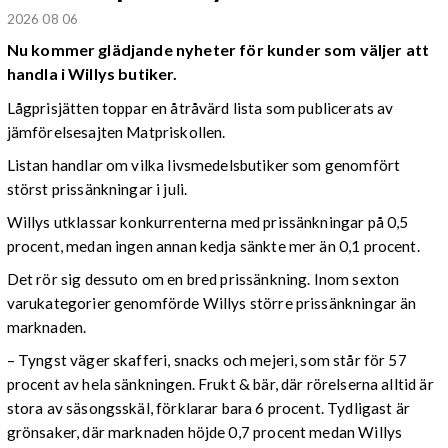
2026 08 06
Nu kommer glädjande nyheter för kunder som väljer att
handla i Willys butiker.
Lågprisjätten toppar en åtråvärd lista som publicerats av
jämförelsesajten Matpriskollen.
Listan handlar om vilka livsmedelsbutiker som genomfört
störst prissänkningar i juli.
Willys utklassar konkurrenterna med prissänkningar på 0,5
procent, medan ingen annan kedja sänkte mer än 0,1 procent.
Det rör sig dessuto om en bred prissänkning. Inom sexton
varukategorier genomförde Willys större prissänkningar än
marknaden.
– Tyngst väger skafferi, snacks och mejeri, som står för 57
procent av hela sänkningen. Frukt & bär, där rörelserna alltid är
stora av säsongsskäl, förklarar bara 6 procent. Tydligast är
grönsaker, där marknaden höjde 0,7 procent medan Willys