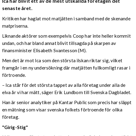
Ica har blivit ett av de mest utskällda företagen det
senaste året.
Kritiken har haglat mot matjätten i samband med de skenande
matpriserna.
Liknande aktörer som exempelvis Coop har inte heller kommit
undan, och har bland annat blivit tillsagda på skarpen av
finansminister Elisabeth Svantesson (M).
Men det är mot Ica som den största ilskan riktar sig, vilket
framgår i en ny undersökning där matjätten fullkomligt rasar i
förtroende.
– Ica står för det största tappet av alla företag under alla de
elva år vi har mätt, säger Erik Lundbom till Svenska Dagbladet.
Han är senior analytiker på Kantar Public som precis har släppt
en mätning som visar svenska folkets förtroende för olika
företag.
"Girig-Stig"