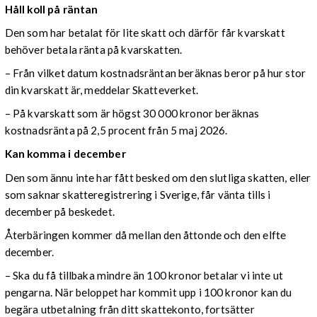
Håll koll på räntan
Den som har betalat för lite skatt och därför får kvarskatt
behöver betala ränta på kvarskatten.
– Från vilket datum kostnadsräntan beräknas beror på hur stor
din kvarskatt är, meddelar Skatteverket.
– På kvarskatt som är högst 30 000 kronor beräknas
kostnadsränta på 2,5 procent från 5 maj 2026.
Kan komma i december
Den som ännu inte har fått besked om den slutliga skatten, eller
som saknar skatteregistrering i Sverige, får vänta tills i
december på beskedet.
Återbäringen kommer då mellan den åttonde och den elfte
december.
– Ska du få tillbaka mindre än 100 kronor betalar vi inte ut
pengarna. När beloppet har kommit upp i 100 kronor kan du
begära utbetalning från ditt skattekonto, fortsätter