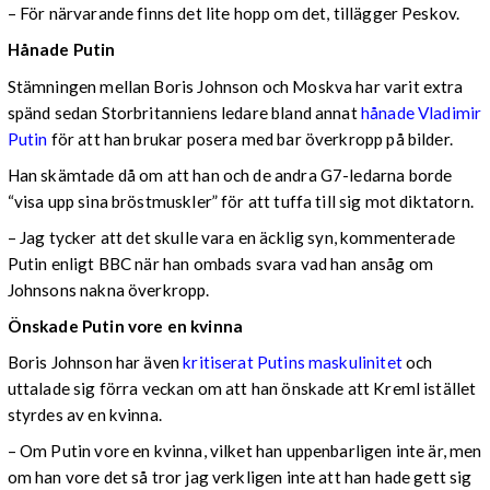
– För närvarande finns det lite hopp om det, tillägger Peskov.
Hånade Putin
Stämningen mellan Boris Johnson och Moskva har varit extra
spänd sedan Storbritanniens ledare bland annat
hånade Vladimir
Putin
för att han brukar posera med bar överkropp på bilder.
Han skämtade då om att han och de andra G7-ledarna borde
“visa upp sina bröstmuskler” för att tuffa till sig mot diktatorn.
– Jag tycker att det skulle vara en äcklig syn, kommenterade
Putin enligt BBC när han ombads svara vad han ansåg om
Johnsons nakna överkropp.
Önskade Putin vore en kvinna
Boris Johnson har även
kritiserat Putins maskulinitet
och
uttalade sig förra veckan om att han önskade att Kreml istället
styrdes av en kvinna.
– Om Putin vore en kvinna, vilket han uppenbarligen inte är, men
om han vore det så tror jag verkligen inte att han hade gett sig