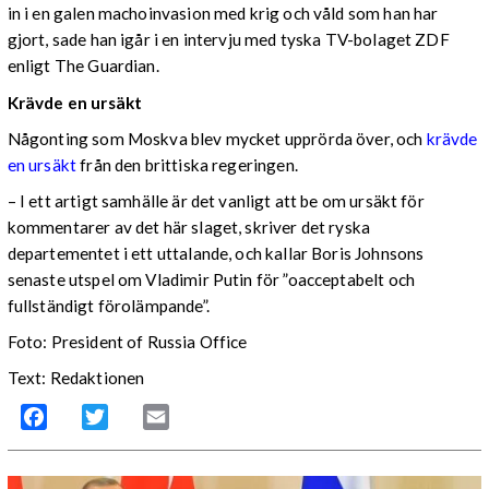
in i en galen machoinvasion med krig och våld som han har
gjort, sade han igår i en intervju med tyska TV-bolaget ZDF
enligt The Guardian.
Krävde en ursäkt
Någonting som Moskva blev mycket upprörda över, och
krävde
en ursäkt
från den brittiska regeringen.
– I ett artigt samhälle är det vanligt att be om ursäkt för
kommentarer av det här slaget, skriver det ryska
departementet i ett uttalande, och kallar Boris Johnsons
senaste utspel om Vladimir Putin för ”oacceptabelt och
fullständigt förolämpande”.
Foto: President of Russia Office
Text: Redaktionen
Facebook
Twitter
Email