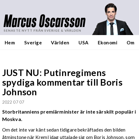
Marcus Oscarsson
SENASTE NYTT FRÅN SVERIGE & VÄRLDEN
Hem
Sverige
Världen
USA
Ekonomi
Om
JUST NU: Putinregimens
spydiga kommentar till Boris
Johnson
2022 07 07
Storbritanniens premiärminister är inte särskilt populär i
Moskva.
Om det inte var känt sedan tidigare bekräftades den bilden
åtminstone när Kreml idag uttalade sig om Boris Johnson, som