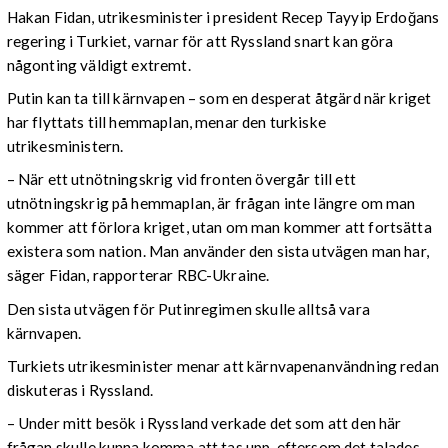
Hakan Fidan, utrikesminister i president Recep Tayyip Erdoğans
regering i Turkiet, varnar för att Ryssland snart kan göra
någonting väldigt extremt.
Putin kan ta till kärnvapen – som en desperat åtgärd när kriget
har flyttats till hemmaplan, menar den turkiske
utrikesministern.
– När ett utnötningskrig vid fronten övergår till ett
utnötningskrig på hemmaplan, är frågan inte längre om man
kommer att förlora kriget, utan om man kommer att fortsätta
existera som nation. Man använder den sista utvägen man har,
säger Fidan, rapporterar RBC-Ukraine.
Den sista utvägen för Putinregimen skulle alltså vara
kärnvapen.
Turkiets utrikesminister menar att kärnvapenanvändning redan
diskuteras i Ryssland.
– Under mitt besök i Ryssland verkade det som att den här
frågan skulle kunna komma att tas upp, eftersom det talades