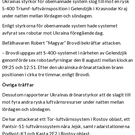
Ukrainas styrkor för obemannade system slog till mot en rysk
S-400 Triumf-luftvärnsposition i Gelendzjik i Krasnodar Kraj
under natten mellan lördagen och söndagen.
Enligt styrkorna för obemannade system hade systemet
avfyrat sex robotar mot Ukraina föregående dag.
Befälhavaren Robert “Magyar” Brovdi bekräftar attacken.
– Brovdi uppgav att S-400-systemet i närheten av Gelendzjik
genomförde sex robotavfyrningar den 8 augusti mellan klockan
09:25 och 12:51. Efter den ukrainska drönarattacken brann
positionen i cirka tre timmar, enligt Brovdi.
Övriga träffar
Dessutom rapporterar Ukrainas drönarstyrkor att de slagit till
mot fyra andra ryska luftvärnsresurser under natten mellan
lördagen och söndagen.
De har attackerat ett Tor-luftvärnssystem i Rostov oblast, ett
Pantsir-S1-luftvärnssystem nära Jejsk, samt radarstationerna
Podlyot-K1 och Kasta 2E2 i Rostov oblast.