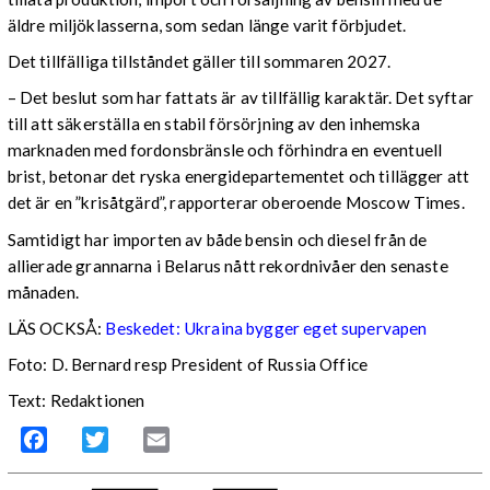
äldre miljöklasserna, som sedan länge varit förbjudet.
Det tillfälliga tillståndet gäller till sommaren 2027.
– Det beslut som har fattats är av tillfällig karaktär. Det syftar
till att säkerställa en stabil försörjning av den inhemska
marknaden med fordonsbränsle och förhindra en eventuell
brist, betonar det ryska energidepartementet och tillägger att
det är en ”krisåtgärd”, rapporterar oberoende Moscow Times.
Samtidigt har importen av både bensin och diesel från de
allierade grannarna i Belarus nått rekordnivåer den senaste
månaden.
LÄS OCKSÅ:
Beskedet: Ukraina bygger eget supervapen
Foto: D. Bernard resp President of Russia Office
Text: Redaktionen
Facebook
Twitter
Email