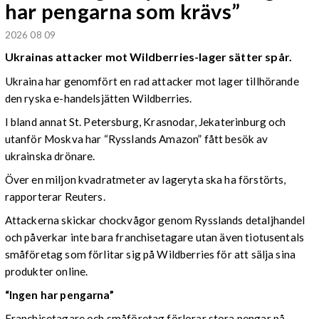
har pengarna som krävs”
2026 08 09
Ukrainas attacker mot Wildberries-lager sätter spår.
Ukraina har genomfört en rad attacker mot lager tillhörande
den ryska e-handelsjätten Wildberries.
I bland annat St. Petersburg, Krasnodar, Jekaterinburg och
utanför Moskva har “Rysslands Amazon” fått besök av
ukrainska drönare.
Över en miljon kvadratmeter av lageryta ska ha förstörts,
rapporterar Reuters.
Attackerna skickar chockvågor genom Rysslands detaljhandel
och påverkar inte bara franchisetagare utan även tiotusentals
småföretag som förlitar sig på Wildberries för att sälja sina
produkter online.
“Ingen har pengarna”
Franchisetagare och småföretag förlorar stora pengar på