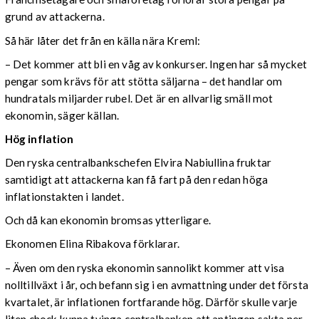
grund av attackerna.
Så här låter det från en källa nära Kreml:
– Det kommer att bli en våg av konkurser. Ingen har så mycket
pengar som krävs för att stötta säljarna – det handlar om
hundratals miljarder rubel. Det är en allvarlig smäll mot
ekonomin, säger källan.
Hög inflation
Den ryska centralbankschefen Elvira Nabiullina fruktar
samtidigt att attackerna kan få fart på den redan höga
inflationstakten i landet.
Och då kan ekonomin bromsas ytterligare.
Ekonomen Elina Ribakova förklarar.
– Även om den ryska ekonomin sannolikt kommer att visa
nolltillväxt i år, och befann sig i en avmattning under det första
kvartalet, är inflationen fortfarande hög. Därför skulle varje
liten chock kunna tvinga centralbanken att antingen sakta ner