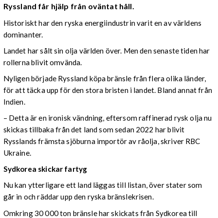
Ryssland får hjälp från oväntat håll.
Historiskt har den ryska energiindustrin varit en av världens
dominanter.
Landet har sålt sin olja världen över. Men den senaste tiden har
rollerna blivit omvända.
Nyligen började Ryssland köpa bränsle från flera olika länder,
för att täcka upp för den stora bristen i landet. Bland annat från
Indien.
– Detta är en ironisk vändning, eftersom raffinerad rysk olja nu
skickas tillbaka från det land som sedan 2022 har blivit
Rysslands främsta sjöburna importör av råolja, skriver RBC
Ukraine.
Sydkorea skickar fartyg
Nu kan ytterligare ett land läggas till listan, över stater som
går in och räddar upp den ryska bränslekrisen.
Omkring 30 000 ton bränsle har skickats från Sydkorea till