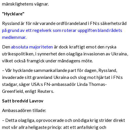
mänsklighetens vägnar.
"Hycklare"
Ryssland är för närvarande ordförandeland i FN:s säkerhetsråd
på grund av ett regelverk som roterar uppgiften bland rådets
medlemmar.
Den
absoluta majoriteten
är dock kraftigt emot den ryska
utrikespolitiken, i synnerhet den olagliga invasionen av Ukraina,
vilket också framgick under måndagens möte.
– Vår hycklande sammankallande part för dagen, Ryssland,
invaderade sitt grannland Ukraina och slog mot hjärtat i FN:s
stadgar, säger USA:s FN-ambassadör Linda Thomas-
Greenfield, enligt Reuters.
Satt bredvid Lavrov
Ambassadören tillade:
– Detta olagliga, oprovocerade och onödiga krig strider direkt
mot vår allra heligaste princip: att ett anfallskrig och