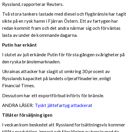
Ryssland, rapporterar Reuters.
Två stora tankers lastade med diesel och flygbränsle har tagit
sikte på en rysk hamn i Fjärran Östern. Ett av fartygen har
redan kommit fram och det andra närmar sig och förväntas
lasta av under de kommande dagarna.
Putin har erkänt
I slutet av juli erkände Putin för första gången svårigheter på
den ryska bränslemarknaden.
Ukrainas attacker har slagit ut omkring 30 procent av
Rysslands kapacitet på landets oljeraffinaderier, enligt
Financial Times.
Dessutom har ett exportförbud införts för bränsle.
ANDRA LÄSER:
Tyskt jättefartyg attackerat
Tillåter försäljning igen
I veckan kom beskedet att Ryssland fortsättningsvis kommer
tillåta produktion, import och försäljning av bensin med de