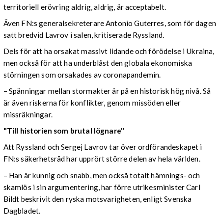
territoriell erövring aldrig, aldrig, är acceptabelt.
Även FN:s generalsekreterare Antonio Guterres, som för dagen
satt bredvid Lavrov i salen, kritiserade Ryssland.
Dels för att ha orsakat massivt lidande och förödelse i Ukraina,
men också för att ha underblåst den globala ekonomiska
störningen som orsakades av coronapandemin.
– Spänningar mellan stormakter är på en historisk hög nivå. Så
är även riskerna för konflikter, genom missöden eller
missräkningar.
"Till historien som brutal lögnare"
Att Ryssland och Sergej Lavrov tar över ordförandeskapet i
FN:s säkerhetsråd har upprört större delen av hela världen.
– Han är kunnig och snabb, men också totalt hämnings- och
skamlös i sin argumentering, har förre utrikesminister Carl
Bildt beskrivit den ryska motsvarigheten, enligt Svenska
Dagbladet.