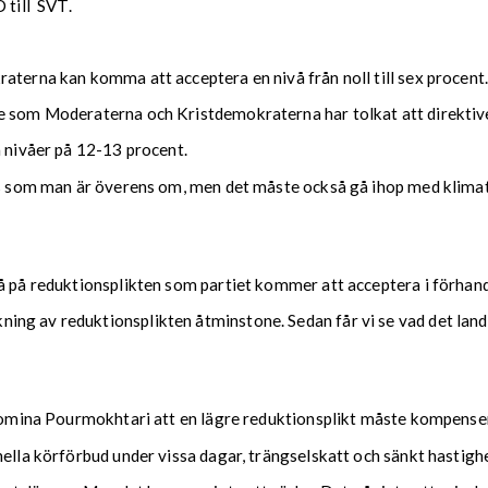
 till SVT.
aterna kan komma att acceptera en nivå från noll till sex procent
e som Moderaterna och Kristdemokraterna har tolkat att direktive
m nivåer på 12-13 procent.
cis som man är överens om, men det måste också gå ihop med klimat
vå på reduktionsplikten som partiet kommer att acceptera i förhan
g av reduktionsplikten åtminstone. Sedan får vi se vad det landa
r Romina Pourmokhtari att en lägre reduktionsplikt måste kompens
nella körförbud under vissa dagar, trängselskatt och sänkt hastigh