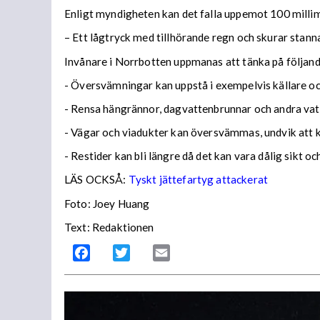
Enligt myndigheten kan det falla uppemot 100 millime
– Ett lågtryck med tillhörande regn och skurar stann
Invånare i Norrbotten uppmanas att tänka på följa
- Översvämningar kan uppstå i exempelvis källare och
- Rensa hängrännor, dagvattenbrunnar och andra vatt
- Vägar och viadukter kan översvämmas, undvik att
- Restider kan bli längre då det kan vara dålig sikt o
LÄS OCKSÅ:
Tyskt jättefartyg attackerat
Foto: Joey Huang
Text: Redaktionen
Facebook
Twitter
Email