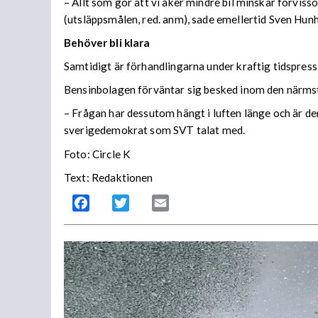
– Allt som gör att vi åker mindre bil minskar förviss
(utsläppsmålen, red. anm), sade emellertid Sven Hunh
Behöver bli klara
Samtidigt är förhandlingarna under kraftig tidspress
Bensinbolagen förväntar sig besked inom den närms
– Frågan har dessutom hängt i luften länge och är den
sverigedemokrat som SVT talat med.
Foto: Circle K
Text: Redaktionen
Facebook
Twitter
Email