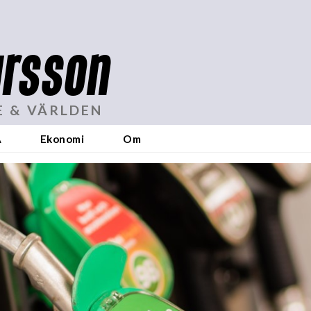
rsson
E & VÄRLDEN
A
Ekonomi
Om