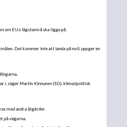
.
n om EU:s lägstanivå ska ligga på.
målen. Det kommer inte att landa på noll, uppger en
dlingarna.
r i, säger Martin Kinnunen (SD), klimatpolitisk
eras med andra åtgärder.
et på vägarna.