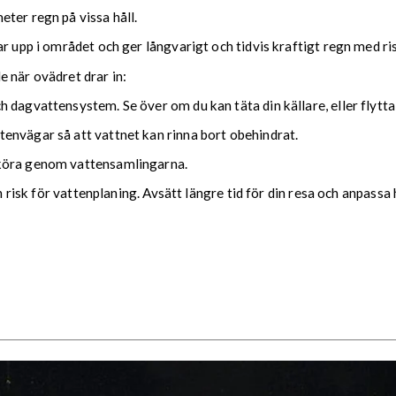
ter regn på vissa håll.
ar upp i området och ger långvarigt och tidvis kraftigt regn med r
nde när ovädret drar in:
 dagvattensystem. Se över om du kan täta din källare, eller flytta
envägar så att vattnet kan rinna bort obehindrat.
 köra genom vattensamlingarna.
ch risk för vattenplaning. Avsätt längre tid för din resa och anpassa