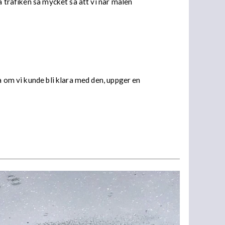
a trafiken så mycket så att vi når målen
a om vi kunde bli klara med den, uppger en