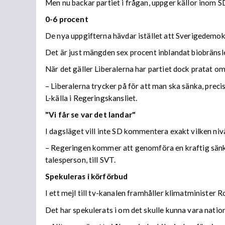
Men nu backar partiet i frågan, uppger källor inom SD
0-6 procent
De nya uppgifterna hävdar istället att Sverigedemokr
Det är just mängden sex procent inblandat biobränsl
När det gäller Liberalerna har partiet dock pratat o
–
Liberalerna trycker på för att man ska sänka, pre
L-källa i Regeringskansliet.
"Vi får se var det landar"
I dagsläget vill inte SD kommentera exakt vilken ni
–
Regeringen kommer att genomföra en kraftig sänknin
talesperson, till SVT.
Spekuleras i körförbud
I ett mejl till tv-kanalen framhåller klimatministe
Det har spekulerats i om det skulle kunna vara natio