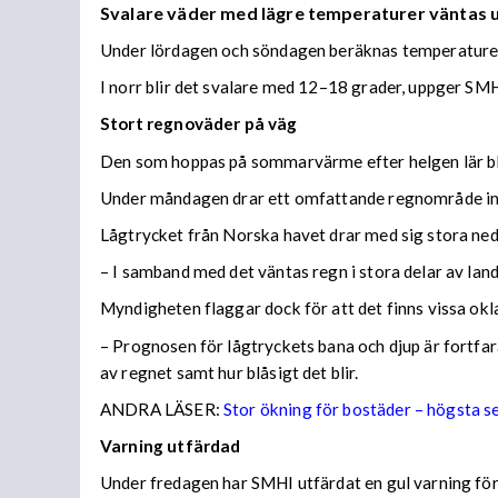
Svalare väder med lägre temperaturer väntas
Under lördagen och söndagen beräknas temperaturer 
I norr blir det svalare med 12–18 grader, uppger SMH
Stort regnoväder på väg
Den som hoppas på sommarvärme efter helgen lär bl
Under måndagen drar ett omfattande regnområde in 
Lågtrycket från Norska havet drar med sig stora n
– I samband med det väntas regn i stora delar av lan
Myndigheten flaggar dock för att det finns vissa ok
– Prognosen för lågtryckets bana och djup är fortfara
av regnet samt hur blåsigt det blir.
ANDRA LÄSER:
Stor ökning för bostäder – högsta 
Varning utfärdad
Under fredagen har SMHI utfärdat en gul varning för 