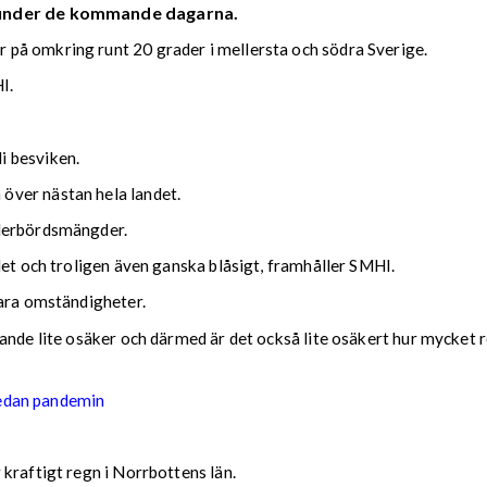
 under de kommande dagarna.
på omkring runt 20 grader i mellersta och södra Sverige.
I.
i besviken.
över nästan hela landet.
ederbördsmängder.
det och troligen även ganska blåsigt, framhåller SMHI.
lara omständigheter.
nde lite osäker och därmed är det också lite osäkert hur mycket reg
sedan pandemin
kraftigt regn i Norrbottens län.