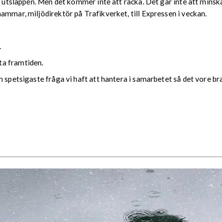
o utsläppen. Men det kommer inte att räcka. Det går inte att minsk
ammar, miljödirektör på Trafikverket, till Expressen i veckan.
.
ta framtiden.
 spetsigaste fråga vi haft att hantera i samarbetet så det vore br