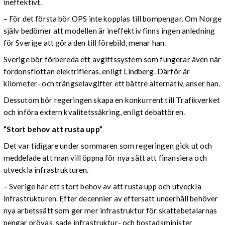
ineffektivt.
– För det första bör OPS inte kopplas till bompengar. Om Norge
själv bedömer att modellen är ineffektiv finns ingen anledning
för Sverige att göra den till förebild, menar han.
Sverige bör förbereda ett avgiftssystem som fungerar även när
fordonsflottan elektrifieras, enligt Lindberg. Därför är
kilometer- och trängselavgifter ett bättre alternativ, anser han.
Dessutom bör regeringen skapa en konkurrent till Trafikverket
och införa extern kvalitetssäkring, enligt debattören.
”Stort behov att rusta upp”
Det var tidigare under sommaren som regeringen gick ut och
meddelade att man vill öppna för nya sätt att finansiera och
utveckla infrastrukturen.
– Sverige har ett stort behov av att rusta upp och utveckla
infrastrukturen. Efter decennier av eftersatt underhåll behöver
nya arbetssätt som ger mer infrastruktur för skattebetalarnas
pengar prövas, sade infrastruktur- och bostadsminister