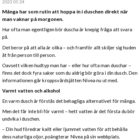
2023 05 24
Många har som rutin att hoppa in i duschen direkt när
man vaknar på morgonen.
Hur ofta man egentligen bör duscha är knepig fråga att svara
på.
Det beror på att alla är olika – och framför allt skiljer sig huden
åt från person till person.
Oavsett vilken hudtyp man har – eller hur ofta man duschar –
finns det dock fyra saker som du aldrig bör göra i din dusch. Den
informationen går kroppsvårdsjätten Nivea nu ut med.
Varmt vatten och alkohol
En varm dusch är förstås det behagliga alternativet för många.
Men det får inte bli för varmt – hett vatten är det första du bör
undvika i duschen.
– Din hud föredrar kallt eller ljummet vatten för att behålla
dess naturliga oljor, poängterar Nivea på sin webbplats.