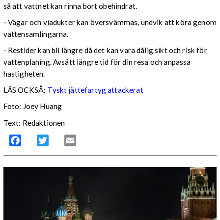
så att vattnet kan rinna bort obehindrat.
- Vägar och viadukter kan översvämmas, undvik att köra genom
vattensamlingarna.
- Restider kan bli längre då det kan vara dålig sikt och risk för
vattenplaning. Avsätt längre tid för din resa och anpassa
hastigheten.
LÄS OCKSÅ:
Tyskt jättefartyg attackerat
Foto: Joey Huang
Text: Redaktionen
Facebook
Twitter
Email