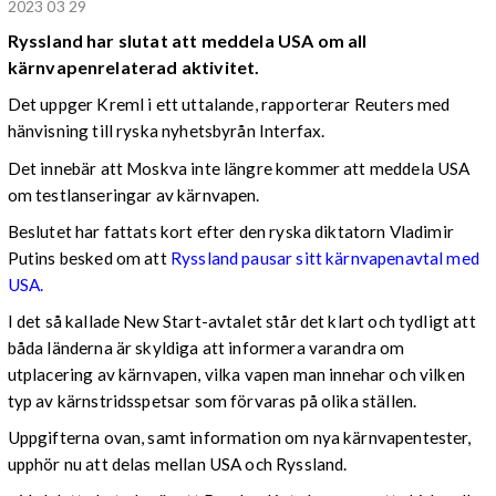
2023 03 29
Ryssland har slutat att meddela USA om all
kärnvapenrelaterad aktivitet.
Det uppger Kreml i ett uttalande, rapporterar Reuters med
hänvisning till ryska nyhetsbyrån Interfax.
Det innebär att Moskva inte längre kommer att meddela USA
om testlanseringar av kärnvapen.
Beslutet har fattats kort efter den ryska diktatorn Vladimir
Putins besked om att
Ryssland pausar sitt kärnvapenavtal med
USA.
I det så kallade New Start-avtalet står det klart och tydligt att
båda länderna är skyldiga att informera varandra om
utplacering av kärnvapen, vilka vapen man innehar och vilken
typ av kärnstridsspetsar som förvaras på olika ställen.
Uppgifterna ovan, samt information om nya kärnvapentester,
upphör nu att delas mellan USA och Ryssland.