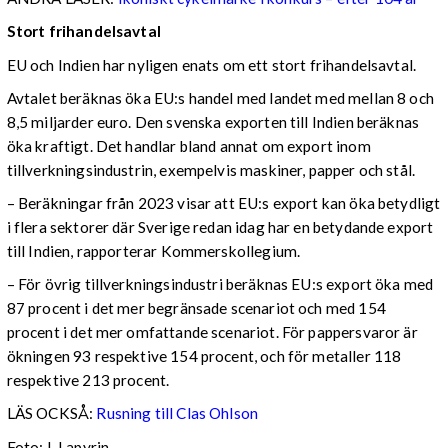
Stort frihandelsavtal
EU och Indien har nyligen enats om ett stort frihandelsavtal.
Avtalet beräknas öka EU:s handel med landet med mellan 8 och
8,5 miljarder euro. Den svenska exporten till Indien beräknas
öka kraftigt. Det handlar bland annat om export inom
tillverkningsindustrin, exempelvis maskiner, papper och stål.
– Beräkningar från 2023 visar att EU:s export kan öka betydligt
i flera sektorer där Sverige redan idag har en betydande export
till Indien, rapporterar Kommerskollegium.
– För övrig tillverkningsindustri beräknas EU:s export öka med
87 procent i det mer begränsade scenariot och med 154
procent i det mer omfattande scenariot. För pappersvaror är
ökningen 93 respektive 154 procent, och för metaller 118
respektive 213 procent.
LÄS OCKSÅ:
Rusning till Clas Ohlson
Foto: I. Lapyrin