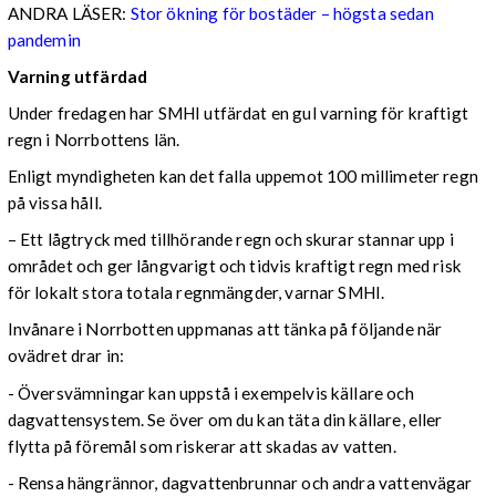
ANDRA LÄSER:
Stor ökning för bostäder – högsta sedan
pandemin
Varning utfärdad
Under fredagen har SMHI utfärdat en gul varning för kraftigt
regn i Norrbottens län.
Enligt myndigheten kan det falla uppemot 100 millimeter regn
på vissa håll.
– Ett lågtryck med tillhörande regn och skurar stannar upp i
området och ger långvarigt och tidvis kraftigt regn med risk
för lokalt stora totala regnmängder, varnar SMHI.
Invånare i Norrbotten uppmanas att tänka på följande när
ovädret drar in:
- Översvämningar kan uppstå i exempelvis källare och
dagvattensystem. Se över om du kan täta din källare, eller
flytta på föremål som riskerar att skadas av vatten.
- Rensa hängrännor, dagvattenbrunnar och andra vattenvägar