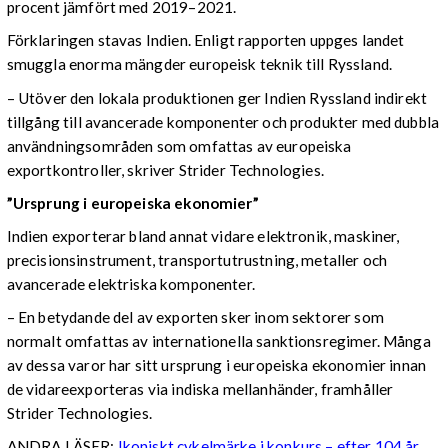
procent jämfört med 2019–2021.
Förklaringen stavas Indien. Enligt rapporten uppges landet
smuggla enorma mängder europeisk teknik till Ryssland.
– Utöver den lokala produktionen ger Indien Ryssland indirekt
tillgång till avancerade komponenter och produkter med dubbla
användningsområden som omfattas av europeiska
exportkontroller, skriver Strider Technologies.
”Ursprung i europeiska ekonomier”
Indien exporterar bland annat vidare elektronik, maskiner,
precisionsinstrument, transportutrustning, metaller och
avancerade elektriska komponenter.
– En betydande del av exporten sker inom sektorer som
normalt omfattas av internationella sanktionsregimer. Många
av dessa varor har sitt ursprung i europeiska ekonomier innan
de vidareexporteras via indiska mellanhänder, framhåller
Strider Technologies.
ANDRA LÄSER:
Ikoniskt cykelmärke i konkurs – efter 104 år