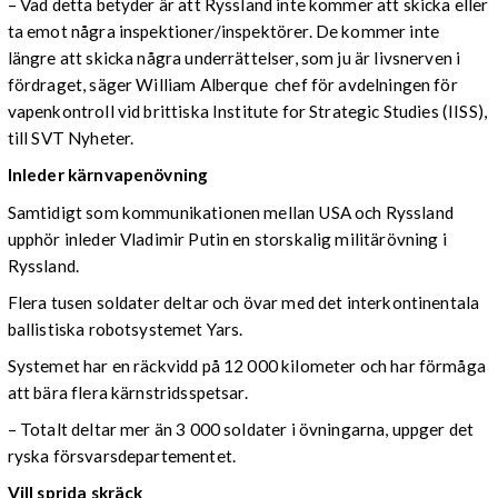
– Vad detta betyder är att Ryssland inte kommer att skicka eller
ta emot några inspektioner/inspektörer. De kommer inte
längre att skicka några underrättelser, som ju är livsnerven i
fördraget, säger William Alberque chef för avdelningen för
vapenkontroll vid brittiska Institute for Strategic Studies (IISS),
till SVT Nyheter.
Inleder kärnvapenövning
Samtidigt som kommunikationen mellan USA och Ryssland
upphör inleder Vladimir Putin en storskalig militärövning i
Ryssland.
Flera tusen soldater deltar och övar med det interkontinentala
ballistiska robotsystemet Yars.
Systemet har en räckvidd på 12 000 kilometer och har förmåga
att bära flera kärnstridsspetsar.
– Totalt deltar mer än 3 000 soldater i övningarna, uppger det
ryska försvarsdepartementet.
Vill sprida skräck