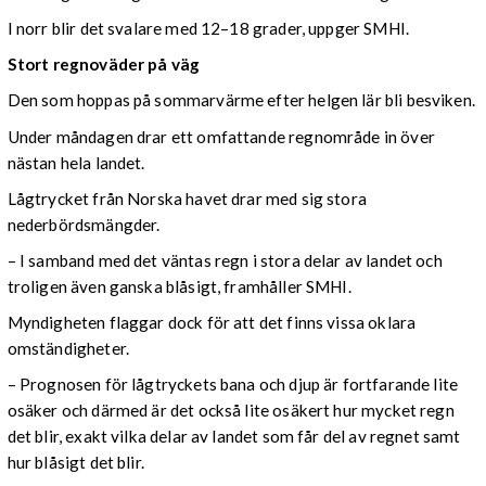
I norr blir det svalare med 12–18 grader, uppger SMHI.
Stort regnoväder på väg
Den som hoppas på sommarvärme efter helgen lär bli besviken.
Under måndagen drar ett omfattande regnområde in över
nästan hela landet.
Lågtrycket från Norska havet drar med sig stora
nederbördsmängder.
– I samband med det väntas regn i stora delar av landet och
troligen även ganska blåsigt, framhåller SMHI.
Myndigheten flaggar dock för att det finns vissa oklara
omständigheter.
– Prognosen för lågtryckets bana och djup är fortfarande lite
osäker och därmed är det också lite osäkert hur mycket regn
det blir, exakt vilka delar av landet som får del av regnet samt
hur blåsigt det blir.