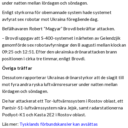
under natten mellan lördagen och söndagen.
Enligt styrkorna för obemannade system hade systemet
avfyrat sex robotar mot Ukraina föregående dag.
Befälhavaren Robert “Magyar” Brovdi bekräftar attacken.
– Brovdi uppgav att S-400-systemet i närheten av Gelendzjik
genomförde sex robotavfyrningar den 8 augusti mellan klockan
09:25 och 12:51. Efter den ukrainska drönarattacken brann
positionen i cirka tre timmar, enligt Brovdi.
Övriga träffar
Dessutom rapporterar Ukrainas drönarstyrkor att de slagit till
mot fyra andra ryska luftvärnsresurser under natten mellan
lördagen och söndagen.
De har attackerat ett Tor-luftvärnssystem i Rostov oblast, ett
Pantsir-S1-luftvärnssystem nära Jejsk, samt radarstationerna
Podlyot-K1 och Kasta 2E2 i Rostov oblast.
Läs mer:
Tysklands förbundskansler kan avsättas