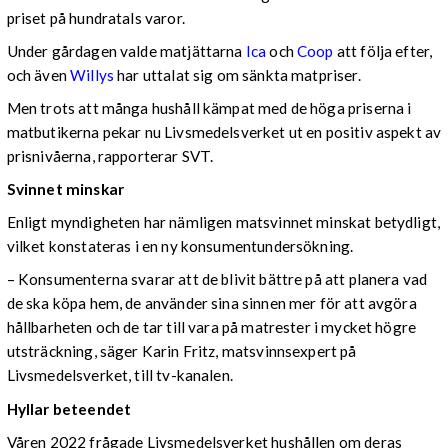
priset på hundratals varor.
Under gårdagen valde matjättarna
Ica
och
Coop
att följa efter,
och även
Willys
har uttalat sig om sänkta matpriser.
Men trots att många hushåll kämpat med de höga priserna i
matbutikerna pekar nu Livsmedelsverket ut en positiv aspekt av
prisnivåerna, rapporterar SVT.
Svinnet minskar
Enligt myndigheten har nämligen matsvinnet minskat betydligt,
vilket konstateras i en ny konsumentundersökning.
– Konsumenterna svarar att de blivit bättre på att planera vad
de ska köpa hem, de använder sina sinnen mer för att avgöra
hållbarheten och de tar till vara på matrester i mycket högre
utsträckning, säger Karin Fritz, matsvinnsexpert på
Livsmedelsverket, till tv-kanalen.
Hyllar beteendet
Våren 2022 frågade Livsmedelsverket hushållen om deras