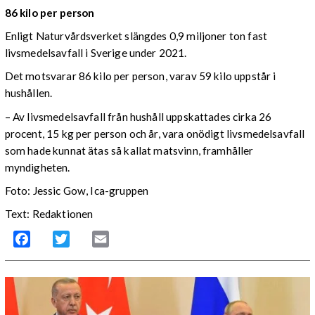
86 kilo per person
Enligt Naturvårdsverket slängdes 0,9 miljoner ton fast
livsmedelsavfall i Sverige under 2021.
Det motsvarar 86 kilo per person, varav 59 kilo uppstår i
hushållen.
–
Av livsmedelsavfall från hushåll uppskattades cirka 26
procent, 15 kg per person och år, vara onödigt livsmedelsavfall
som hade kunnat ätas så kallat matsvinn, framhåller
myndigheten.
Foto: Jessic Gow, Ica-gruppen
Text: Redaktionen
Facebook
Twitter
Email