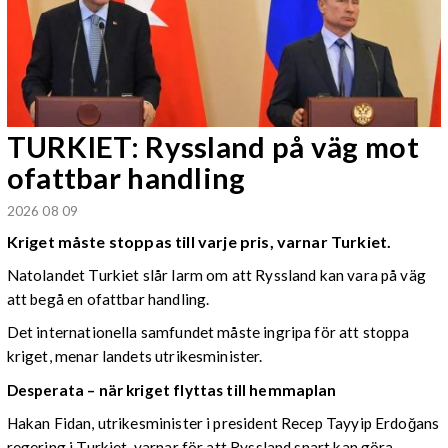
TURKIET: Ryssland på väg mot
ofattbar handling
2026 08 09
Kriget måste stoppas till varje pris, varnar Turkiet.
Natolandet Turkiet slår larm om att Ryssland kan vara på väg
att begå en ofattbar handling.
Det internationella samfundet måste ingripa för att stoppa
kriget, menar landets utrikesminister.
Desperata – när kriget flyttas till hemmaplan
Hakan Fidan, utrikesminister i president Recep Tayyip Erdoğans
regering i Turkiet, varnar för att Ryssland snart kan göra