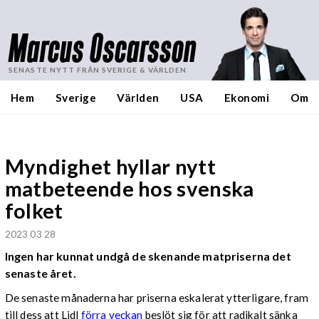
Marcus Oscarsson
SENASTE NYTT FRÅN SVERIGE & VÄRLDEN
Hem
Sverige
Världen
USA
Ekonomi
Om
Myndighet hyllar nytt
matbeteende hos svenska
folket
2023 03 28
Ingen har kunnat undgå de skenande matpriserna det
senaste året.
De senaste månaderna har priserna eskalerat ytterligare, fram
till dess att Lidl
förra veckan
beslöt sig för att radikalt sänka