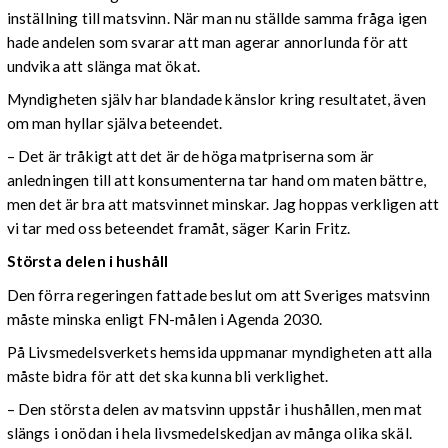
inställning till matsvinn. När man nu ställde samma fråga igen
hade andelen som svarar att man agerar annorlunda för att
undvika att slänga mat ökat.
Myndigheten själv har blandade känslor kring resultatet, även
om man hyllar själva beteendet.
– Det är tråkigt att det är de höga matpriserna som är
anledningen till att konsumenterna tar hand om maten bättre,
men det är bra att matsvinnet minskar. Jag hoppas verkligen att
vi tar med oss beteendet framåt, säger Karin Fritz.
Största delen i hushåll
Den förra regeringen fattade beslut om att Sveriges matsvinn
måste minska enligt FN-målen i Agenda 2030.
På Livsmedelsverkets hemsida uppmanar myndigheten att alla
måste bidra för att det ska kunna bli verklighet.
– Den största delen av matsvinn uppstår i hushållen, men mat
slängs i onödan i hela livsmedelskedjan av många olika skäl.