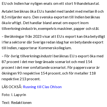
EU och Indien har nyligen enats om ett stort frihandelsavtal.
Avtalet beräknas öka EU:s handel med landet med mellan 8 och
8,5 miljarder euro. Den svenska exporten till Indien beräknas
öka kraftigt. Det handlar bland annat om export inom
tillverkningsindustrin, exempelvis maskiner, papper och stål.
– Beräkningar från 2023 visar att EU:s export kan öka betydligt
i flera sektorer där Sverige redan idag har en betydande export
till Indien, rapporterar Kommerskollegium.
– För övrig tillverkningsindustri beräknas EU:s export öka med
87 procent i det mer begränsade scenariot och med 154
procent i det mer omfattande scenariot. För pappersvaror är
ökningen 93 respektive 154 procent, och för metaller 118
respektive 213 procent.
LÄS OCKSÅ:
Rusning till Clas Ohlson
Foto: I. Lapyrin
Text: Redaktionen