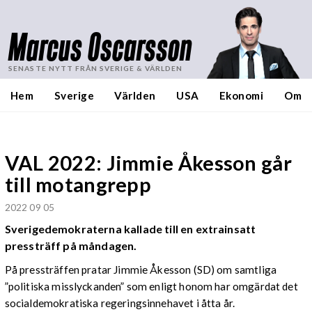
Marcus Oscarsson
SENASTE NYTT FRÅN SVERIGE & VÄRLDEN
Hem
Sverige
Världen
USA
Ekonomi
Om
VAL 2022: Jimmie Åkesson går
till motangrepp
2022 09 05
Sverigedemokraterna kallade till en extrainsatt
pressträff på måndagen.
På pressträffen pratar Jimmie Åkesson (SD) om samtliga
”politiska misslyckanden” som enligt honom har omgärdat det
socialdemokratiska regeringsinnehavet i åtta år.