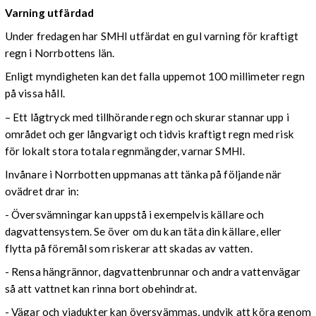
Varning utfärdad
Under fredagen har SMHI utfärdat en gul varning för kraftigt
regn i Norrbottens län.
Enligt myndigheten kan det falla uppemot 100 millimeter regn
på vissa håll.
– Ett lågtryck med tillhörande regn och skurar stannar upp i
området och ger långvarigt och tidvis kraftigt regn med risk
för lokalt stora totala regnmängder, varnar SMHI.
Invånare i Norrbotten uppmanas att tänka på följande när
ovädret drar in:
- Översvämningar kan uppstå i exempelvis källare och
dagvattensystem. Se över om du kan täta din källare, eller
flytta på föremål som riskerar att skadas av vatten.
- Rensa hängrännor, dagvattenbrunnar och andra vattenvägar
så att vattnet kan rinna bort obehindrat.
- Vägar och viadukter kan översvämmas, undvik att köra genom