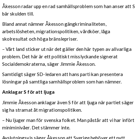
Åkesson radar upp en rad samhällsproblem som han anser att S
bär skulden till.
Bland annat nämner Åkesson gängkriminaliteten,
arbetslösheten, migrationspolitiken, vårdköer, låga
skolresultat och höga bränslepriser.
– Vårt land sticker ut när det gäller den här typen av allvarliga
problem. Det här är ett politiskt misslyckande signerat
Socialdemokraterna, säger Jimmie Åkesson.
Samtidigt säger SD-ledaren att hans parti kan presentera
lösningar på samtliga samhällsproblem som han nämner.
Anklagar S för att ljuga
Jimmie Åkesson anklagar även S för att ljuga när partiet säger
sig ha stramat åt migrationspolitiken.
– Nu ljuger man för svenska folket. Man påstår att vi har infört
miniminivåer. Det stämmer inte.
Avslutningsvis säger Åkesson att Sverige behöver ett nytt