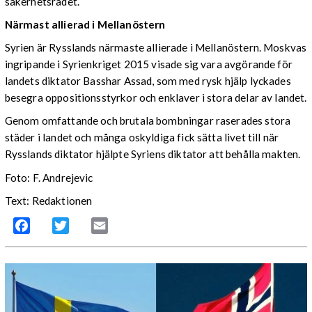
säkerhetsrådet.
Närmast allierad i Mellanöstern
Syrien är Rysslands närmaste allierade i Mellanöstern. Moskvas
ingripande i Syrienkriget 2015 visade sig vara avgörande för
landets diktator Basshar Assad, som med rysk hjälp lyckades
besegra oppositionsstyrkor och enklaver i stora delar av landet.
Genom omfattande och brutala bombningar raserades stora
städer i landet och många oskyldiga fick sätta livet till när
Rysslands diktator hjälpte Syriens diktator att behålla makten.
Foto: F. Andrejevic
Text: Redaktionen
Facebook
Twitter
Email