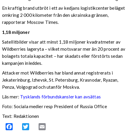
En kraftig brand utbröt i ett av kedjans logistikcenter beläget
omkring 2 000 kilometer från den ukrainska gränsen,
rapporterar Moscow Times.
1,18 miljoner
Satellitbilder visar att minst 1,18 miljoner kvadratmeter av
Wildberries lageryta – vilket motsvarar mer än 20 procent av
bolagets totala kapacitet – har skadats eller förstörts sedan
kampanjen inleddes.
Attacker mot Wildberries har bland annat registrerats i
Jekaterinburg, Izhevsk, St. Petersburg, Krasnodar, Ryazan,
Penza, Volgograd och utanför Moskva.
Läs mer:
Tysklands förbundskansler kan avsättas
Foto:
Sociala medier resp President of Russia Office
Text: Redaktionen
Facebook
Twitter
Email