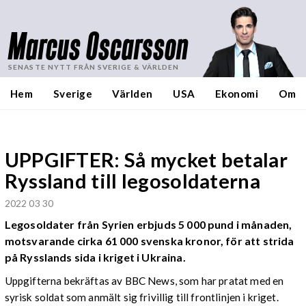
Marcus Oscarsson
SENASTE NYTT FRÅN SVERIGE & VÄRLDEN
Hem
Sverige
Världen
USA
Ekonomi
Om
UPPGIFTER: Så mycket betalar
Ryssland till legosoldaterna
2022 03 30
Legosoldater från Syrien erbjuds 5 000 pund i månaden,
motsvarande cirka 61 000 svenska kronor, för att strida
på Rysslands sida i kriget i Ukraina.
Uppgifterna bekräftas av BBC News, som har pratat med en
syrisk soldat som anmält sig frivillig till frontlinjen i kriget.