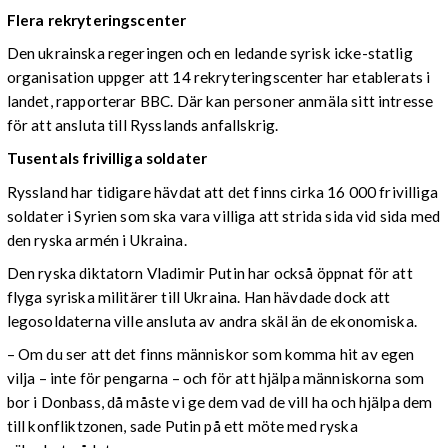
Flera rekryteringscenter
Den ukrainska regeringen och en ledande syrisk icke-statlig
organisation uppger att 14 rekryteringscenter har etablerats i
landet, rapporterar BBC. Där kan personer anmäla sitt intresse
för att ansluta till Rysslands anfallskrig.
Tusentals frivilliga soldater
Ryssland har tidigare hävdat att det finns cirka 16 000 frivilliga
soldater i Syrien som ska vara villiga att strida sida vid sida med
den ryska armén i Ukraina.
Den ryska diktatorn Vladimir Putin har också öppnat för att
flyga syriska militärer till Ukraina. Han hävdade dock att
legosoldaterna ville ansluta av andra skäl än de ekonomiska.
– Om du ser att det finns människor som komma hit av egen
vilja – inte för pengarna ­– och för att hjälpa människorna som
bor i Donbass, då måste vi ge dem vad de vill ha och hjälpa dem
till konfliktzonen, sade Putin på ett möte med ryska