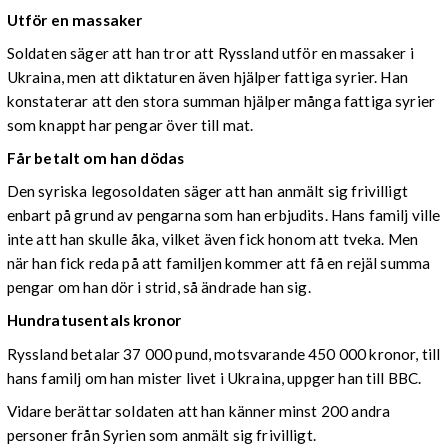
Utför en massaker
Soldaten säger att han tror att Ryssland utför en massaker i
Ukraina, men att diktaturen även hjälper fattiga syrier. Han
konstaterar att den stora summan hjälper många fattiga syrier
som knappt har pengar över till mat.
Får betalt om han dödas
Den syriska legosoldaten säger att han anmält sig frivilligt
enbart på grund av pengarna som han erbjudits. Hans familj ville
inte att han skulle åka, vilket även fick honom att tveka. Men
när han fick reda på att familjen kommer att få en rejäl summa
pengar om han dör i strid, så ändrade han sig.
Hundratusentals kronor
Ryssland betalar 37 000 pund, motsvarande 450 000 kronor, till
hans familj om han mister livet i Ukraina, uppger han till BBC.
Vidare berättar soldaten att han känner minst 200 andra
personer från Syrien som anmält sig frivilligt.