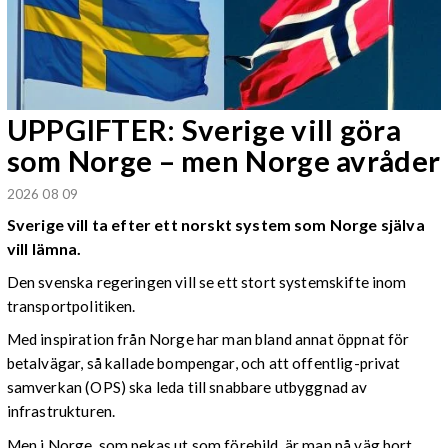
UPPGIFTER: Sverige vill göra
som Norge – men Norge avråder
2026 08 09
Sverige vill ta efter ett norskt system som Norge själva
vill lämna.
Den svenska regeringen vill se ett stort systemskifte inom
transportpolitiken.
Med inspiration från Norge har man bland annat öppnat för
betalvägar, så kallade bompengar, och att offentlig-privat
samverkan (OPS) ska leda till snabbare utbyggnad av
infrastrukturen.
Men i Norge, som pekas ut som förebild, är man på väg bort