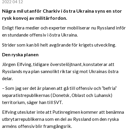
2022 04 12
Några mil utanför Charkiv i östra Ukraina syns en stor
rysk konvoj av militärfordon.
Enligt flera medier och experter mobiliserar nu Ryssland inför
en stundande offensiv i östra Ukraina.
Strider som kan bli helt avgörande för krigets utveckling.
Den ryska planen
Jörgen Elfving, tidigare överstelöjtnant, konstaterar att
Rysslands nya plan sannolikt riktar sig mot Ukrainas östra
delar.
– Som jag ser det är planen att gå till offensiv och ”befria”
separatistrepublikernas (Donetsk, Oblast och Luhansk)
territorium, säger han till SVT.
Elfving utesluter inte att Putinregimen kommer att benämna
utbrytarrepublikerna som en del av Ryssland om den ryska
arméns offensiv blir framgångsrik.