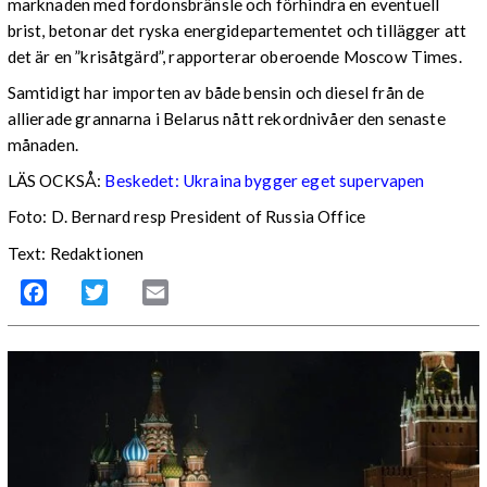
marknaden med fordonsbränsle och förhindra en eventuell
brist, betonar det ryska energidepartementet och tillägger att
det är en ”krisåtgärd”, rapporterar oberoende Moscow Times.
Samtidigt har importen av både bensin och diesel från de
allierade grannarna i Belarus nått rekordnivåer den senaste
månaden.
LÄS OCKSÅ:
Beskedet: Ukraina bygger eget supervapen
Foto: D. Bernard resp President of Russia Office
Text: Redaktionen
Facebook
Twitter
Email