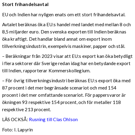
Stort frihandelsavtal
EU och Indien har nyligen enats om ett stort frihandelsavtal.
Avtalet beräknas öka EU:s handel med landet med mellan 8 och
8,5 miljarder euro. Den svenska exporten till Indien beräknas
öka kraftigt. Det handlar bland annat om export inom
tillverkningsindustrin, exempelvis maskiner, papper och stål.
– Beräkningar från 2023 visar att EU:s export kan öka betydligt
i flera sektorer där Sverige redan idag har en betydande export
till Indien, rapporterar Kommerskollegium.
– För övrig tillverkningsindustri beräknas EU:s export öka med
87 procent i det mer begränsade scenariot och med 154
procent i det mer omfattande scenariot. För pappersvaror är
ökningen 93 respektive 154 procent, och för metaller 118
respektive 213 procent.
LÄS OCKSÅ:
Rusning till Clas Ohlson
Foto: I. Lapyrin