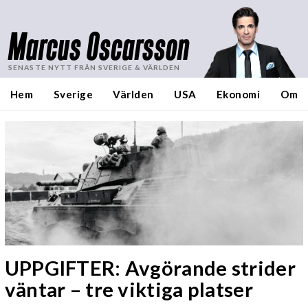
Marcus Oscarsson
SENASTE NYTT FRÅN SVERIGE & VÄRLDEN
Hem
Sverige
Världen
USA
Ekonomi
Om
UPPGIFTER: Avgörande strider
väntar – tre viktiga platser