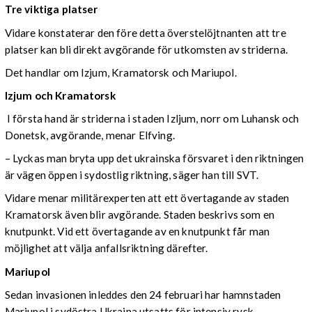
Tre viktiga platser
Vidare konstaterar den före detta överstelöjtnanten att tre
platser kan bli direkt avgörande för utkomsten av striderna.
Det handlar om Izjum, Kramatorsk och Mariupol.
Izjum och Kramatorsk
I första hand är striderna i staden Izljum, norr om Luhansk och
Donetsk, avgörande, menar Elfving.
– Lyckas man bryta upp det ukrainska försvaret i den riktningen
är vägen öppen i sydostlig riktning, säger han till SVT.
Vidare menar militärexperten att ett övertagande av staden
Kramatorsk även blir avgörande. Staden beskrivs som en
knutpunkt. Vid ett övertagande av en knutpunkt får man
möjlighet att välja anfallsriktning därefter.
Mariupol
Sedan invasionen inleddes den 24 februari har hamnstaden
Mariupol i sydöstra Ukraina utsatts för intensiv rysk