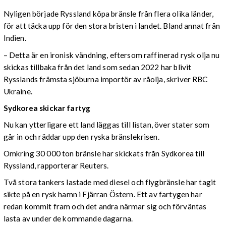
Nyligen började Ryssland köpa bränsle från flera olika länder,
för att täcka upp för den stora bristen i landet. Bland annat från
Indien.
– Detta är en ironisk vändning, eftersom raffinerad rysk olja nu
skickas tillbaka från det land som sedan 2022 har blivit
Rysslands främsta sjöburna importör av råolja, skriver RBC
Ukraine.
Sydkorea skickar fartyg
Nu kan ytterligare ett land läggas till listan, över stater som
går in och räddar upp den ryska bränslekrisen.
Omkring 30 000 ton bränsle har skickats från Sydkorea till
Ryssland, rapporterar Reuters.
Två stora tankers lastade med diesel och flygbränsle har tagit
sikte på en rysk hamn i Fjärran Östern. Ett av fartygen har
redan kommit fram och det andra närmar sig och förväntas
lasta av under de kommande dagarna.