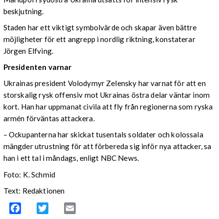
beskjutning.
Staden har ett viktigt symbolvärde och skapar även bättre
möjligheter för ett angrepp i nordlig riktning, konstaterar
Jörgen Elfving.
Presidenten varnar
Ukrainas president Volodymyr Zelensky har varnat för att en
storskalig rysk offensiv mot Ukrainas östra delar väntar inom
kort. Han har uppmanat civila att fly från regionerna som ryska
armén förväntas attackera.
– Ockupanterna har skickat tusentals soldater och kolossala
mängder utrustning för att förbereda sig inför nya attacker, sa
han i ett tal i måndags, enligt NBC News.
Foto: K. Schmid
Text: Redaktionen
Facebook
Twitter
Email