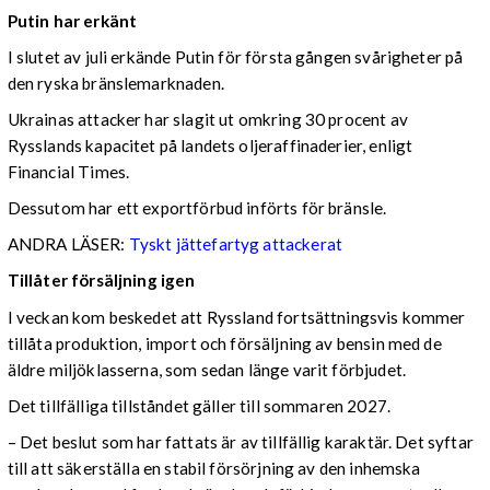
Putin har erkänt
I slutet av juli erkände Putin för första gången svårigheter på
den ryska bränslemarknaden.
Ukrainas attacker har slagit ut omkring 30 procent av
Rysslands kapacitet på landets oljeraffinaderier, enligt
Financial Times.
Dessutom har ett exportförbud införts för bränsle.
ANDRA LÄSER:
Tyskt jättefartyg attackerat
Tillåter försäljning igen
I veckan kom beskedet att Ryssland fortsättningsvis kommer
tillåta produktion, import och försäljning av bensin med de
äldre miljöklasserna, som sedan länge varit förbjudet.
Det tillfälliga tillståndet gäller till sommaren 2027.
– Det beslut som har fattats är av tillfällig karaktär. Det syftar
till att säkerställa en stabil försörjning av den inhemska