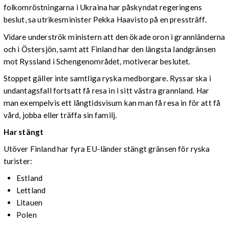
folkomröstningarna i Ukraina har påskyndat regeringens
beslut, sa utrikesminister Pekka Haavisto på en pressträff.
Vidare underströk ministern att den ökade oron i grannländerna
och i Östersjön, samt att Finland har den längsta landgränsen
mot Ryssland i Schengenområdet, motiverar beslutet.
Stoppet gäller inte samtliga ryska medborgare. Ryssar ska i
undantagsfall fortsatt få resa in i sitt västra grannland. Har
man exempelvis ett långtidsvisum kan man få resa in för att få
vård, jobba eller träffa sin familj.
Har stängt
Utöver Finland har fyra EU-länder stängt gränsen för ryska
turister:
Estland
Lettland
Litauen
Polen