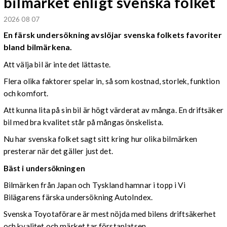
bilmärket enligt svenska folket
2026 08 07
En färsk undersökning avslöjar svenska folkets favoriter
bland bilmärkena.
Att välja bil är inte det lättaste.
Flera olika faktorer spelar in, så som kostnad, storlek, funktion
och komfort.
Att kunna lita på sin bil är högt värderat av många. En driftsäker
bil med bra kvalitet står på mångas önskelista.
Nu har svenska folket sagt sitt kring hur olika bilmärken
presterar när det gäller just det.
Bäst i undersökningen
Bilmärken från Japan och Tyskland hamnar i topp i Vi
Bilägarens färska undersökning AutoIndex.
Svenska Toyotaförare är mest nöjda med bilens driftsäkerhet
och kvalitet och märket tar förstaplatsen.