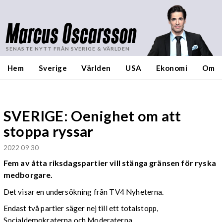
Marcus Oscarsson
SENASTE NYTT FRÅN SVERIGE & VÄRLDEN
Hem
Sverige
Världen
USA
Ekonomi
Om
SVERIGE: Oenighet om att
stoppa ryssar
2022 09 30
Fem av åtta riksdagspartier vill stänga gränsen för ryska
medborgare.
Det visar en undersökning från TV4 Nyheterna.
Endast två partier säger nej till ett totalstopp,
Socialdemokraterna och Moderaterna.