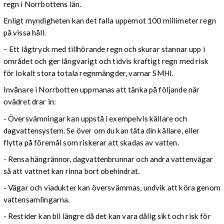
regn i Norrbottens län.
Enligt myndigheten kan det falla uppemot 100 millimeter regn
på vissa håll.
– Ett lågtryck med tillhörande regn och skurar stannar upp i
området och ger långvarigt och tidvis kraftigt regn med risk
för lokalt stora totala regnmängder, varnar SMHI.
Invånare i Norrbotten uppmanas att tänka på följande när
ovädret drar in:
- Översvämningar kan uppstå i exempelvis källare och
dagvattensystem. Se över om du kan täta din källare, eller
flytta på föremål som riskerar att skadas av vatten.
- Rensa hängrännor, dagvattenbrunnar och andra vattenvägar
så att vattnet kan rinna bort obehindrat.
- Vägar och viadukter kan översvämmas, undvik att köra genom
vattensamlingarna.
- Restider kan bli längre då det kan vara dålig sikt och risk för