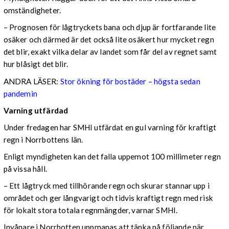
omständigheter.
– Prognosen för lågtryckets bana och djup är fortfarande lite
osäker och därmed är det också lite osäkert hur mycket regn
det blir, exakt vilka delar av landet som får del av regnet samt
hur blåsigt det blir.
ANDRA LÄSER:
Stor ökning för bostäder – högsta sedan
pandemin
Varning utfärdad
Under fredagen har SMHI utfärdat en gul varning för kraftigt
regn i Norrbottens län.
Enligt myndigheten kan det falla uppemot 100 millimeter regn
på vissa håll.
– Ett lågtryck med tillhörande regn och skurar stannar upp i
området och ger långvarigt och tidvis kraftigt regn med risk
för lokalt stora totala regnmängder, varnar SMHI.
Invånare i Norrbotten uppmanas att tänka på följande när