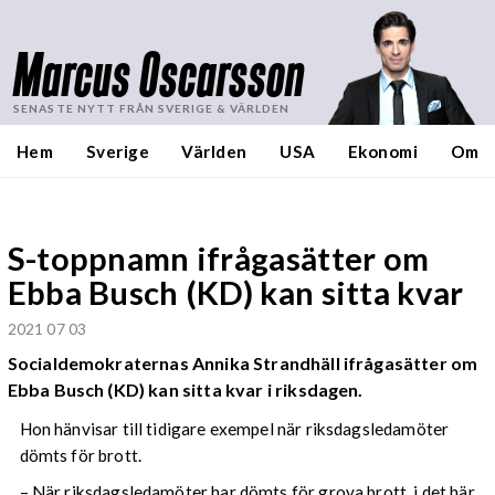
Marcus Oscarsson
SENASTE NYTT FRÅN SVERIGE & VÄRLDEN
Hem
Sverige
Världen
USA
Ekonomi
Om
S-toppnamn ifrågasätter om
Ebba Busch (KD) kan sitta kvar
2021 07 03
Socialdemokraternas Annika Strandhäll ifrågasätter om
Ebba Busch (KD) kan sitta kvar i riksdagen.
Hon hänvisar till tidigare exempel när riksdagsledamöter
dömts för brott.
– När riksdagsledamöter har dömts för grova brott, i det här