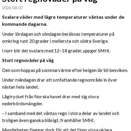
2026 08 07
Svalare väder med lägre temperaturer väntas under de
kommande dagarna.
Under lördagen och söndagen beräknas temperaturer på
omkring runt 20 grader i mellersta och södra Sverige.
I norr blir det svalare med 12–18 grader, uppger SMHI.
Stort regnoväder på väg
Den som hoppas på sommarvärme efter helgen lär bli besviken.
Under måndagen drar ett omfattande regnområde in över
nästan hela landet.
Lågtrycket från Norska havet drar med sig stora
nederbördsmängder.
– I samband med det väntas regn i stora delar av landet och
troligen även ganska blåsigt, framhåller SMHI.
Myndigheten flaggar dock för att det finns vissa oklara