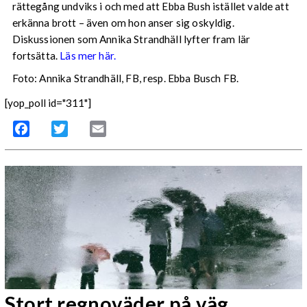
rättegång undviks i och med att Ebba Bush istället valde att
erkänna brott – även om hon anser sig oskyldig.
Diskussionen som Annika Strandhäll lyfter fram lär
fortsätta.
Läs mer här.
Foto: Annika Strandhäll, FB, resp. Ebba Busch FB.
[yop_poll id="311"]
Facebook
Twitter
Email
Stort regnoväder på väg