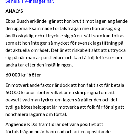
Se hela TV-inslaget här.
ANALYS
Ebba Busch erkände igår att hon brutit mot lagen angående
den uppmärksammade förtalsfrågan men hon ansåg sig
ändå oskyldig och uttryckte sig på ett sätt som kan tolkas
som att hon inte ger så mycket för svensk lagstiftning på
det aktuella området. Det är ett riskabelt sätt att uttrycka
sig på när man är partiledare och kan få följdeffekter om
andra tar efter den inställningen.
60 000 kr i böter
En motverkande faktor är dock att hon faktiskt får betala
60 000 kronor i böter vilket är en skarp signal om att
oavsett vad man tycker om lagen så gäller den och det
tydliga bötesbeloppet lär motverka att folk får för sig att
nonchalera lagarna om förtal.
Angående KD:s framtid lär det vara positivt att
förtalsfrågan nu är hanterad och att en uppslitande