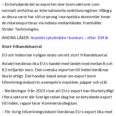
– En betydande del av exporten sker inom sektorer som
normalt omfattas av internationella sanktionsregimer. Många
av dessa varor har sitt ursprung i europeiska ekonomier innan
de vidareexporteras via indiska mellanhänder, framhåller
Strider Technologies.
ANDRA LÄSER:
Ikoniskt cykelmärke i konkurs – efter 104 år
Stort frihandelsavtal
EU och Indien har nyligen enats om ett stort frihandelsavtal.
Avtalet beräknas öka EU:s handel med landet med mellan 8 och
8,5 miljarder euro. Den svenska exporten till Indien beräknas
öka kraftigt. Det handlar bland annat om export inom
tillverkningsindustrin, exempelvis maskiner, papper och stål.
– Beräkningar från 2023 visar att EU:s export kan öka betydligt
i flera sektorer där Sverige redan idag har en betydande export
till Indien, rapporterar Kommerskollegium.
– För övrig tillverkningsindustri beräknas EU:s export öka med