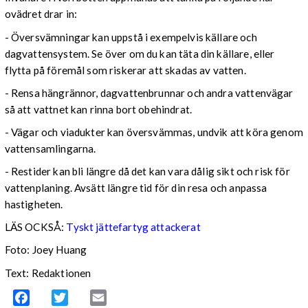
ovädret drar in:
- Översvämningar kan uppstå i exempelvis källare och
dagvattensystem. Se över om du kan täta din källare, eller
flytta på föremål som riskerar att skadas av vatten.
- Rensa hängrännor, dagvattenbrunnar och andra vattenvägar
så att vattnet kan rinna bort obehindrat.
- Vägar och viadukter kan översvämmas, undvik att köra genom
vattensamlingarna.
- Restider kan bli längre då det kan vara dålig sikt och risk för
vattenplaning. Avsätt längre tid för din resa och anpassa
hastigheten.
LÄS OCKSÅ:
Tyskt jättefartyg attackerat
Foto: Joey Huang
Text: Redaktionen
Facebook
Twitter
Email