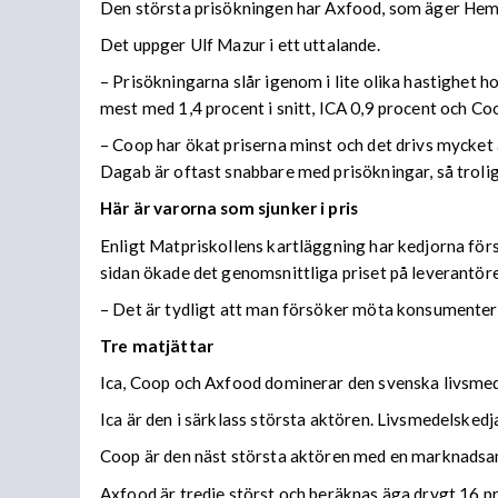
Den största prisökningen har Axfood, som äger Hemk
Det uppger Ulf Mazur i ett uttalande.
– Prisökningarna slår igenom i lite olika hastighet h
mest med 1,4 procent i snitt, ICA 0,9 procent och Coo
– Coop har ökat priserna minst och det drivs mycket
Dagab är oftast snabbare med prisökningar, så troli
Här är varorna som sjunker i pris
Enligt Matpriskollens kartläggning har kedjorna förs
sidan ökade det genomsnittliga priset på leverantö
– Det är tydligt att man försöker möta konsumentern
Tre matjättar
Ica, Coop och Axfood dominerar den svenska livsme
Ica är den i särklass största aktören. Livsmedelske
Coop är den näst största aktören med en marknadsan
Axfood är tredje störst och beräknas äga drygt 16 