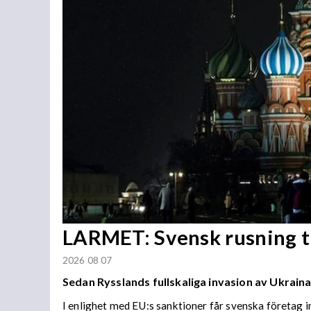
LARMET: Svensk rusning ti
2026 08 07
Sedan Rysslands fullskaliga invasion av Ukraina
I enlighet med EU:s sanktioner får svenska företag