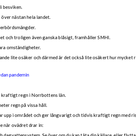
i besviken.
över nästan hela landet.
ederbördsmängder.
det och troligen även ganska blåsigt, framhåller SMHI.
lara omständigheter.
nde lite osäker och därmed är det också lite osäkert hur mycket reg
sedan pandemin
kraftigt regn i Norrbottens län.
ter regn på vissa håll.
ar upp i området och ger långvarigt och tidvis kraftigt regn med r
nde när ovädret drar in:
 dagvattensystem. Se över om du kan täta din källare, eller flytta