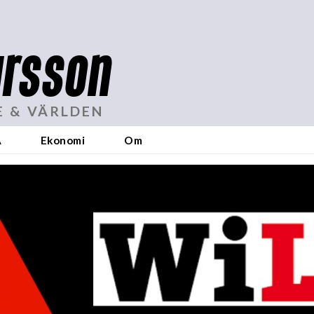
rsson
E & VÄRLDEN
A
Ekonomi
Om