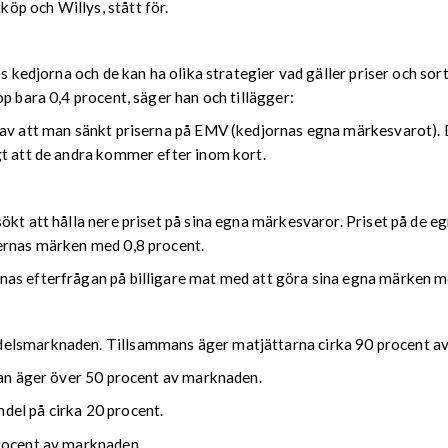
öp och Willys, stått för.
os kedjorna och de kan ha olika strategier vad gäller priser och so
p bara 0,4 procent, säger han och tillägger:
 av att man sänkt priserna på EMV (kedjornas egna märkesvarot). 
gt att de andra kommer efter inom kort.
ökt att hålla nere priset på sina egna märkesvaror. Priset på de e
rernas märken med 0,8 procent.
as efterfrågan på billigare mat med att göra sina egna märken me
delsmarknaden. Tillsammans äger matjättarna cirka 90 procent a
djan äger över 50 procent av marknaden.
del på cirka 20 procent.
procent av marknaden.