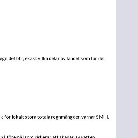
n det blir, exakt vilka delar av landet som får del
isk för lokalt stora totala regnmängder, varnar SMHI.
 på föremål som riskerar att skadas av vatten.