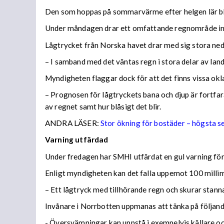
Den som hoppas på sommarvärme efter helgen lär bl
Under måndagen drar ett omfattande regnområde in 
Lågtrycket från Norska havet drar med sig stora n
– I samband med det väntas regn i stora delar av lan
Myndigheten flaggar dock för att det finns vissa ok
– Prognosen för lågtryckets bana och djup är fortfara
av regnet samt hur blåsigt det blir.
ANDRA LÄSER:
Stor ökning för bostäder – högsta 
Varning utfärdad
Under fredagen har SMHI utfärdat en gul varning för 
Enligt myndigheten kan det falla uppemot 100 millime
– Ett lågtryck med tillhörande regn och skurar stann
Invånare i Norrbotten uppmanas att tänka på följa
- Översvämningar kan uppstå i exempelvis källare och