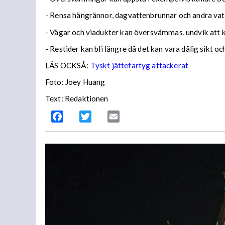
- Rensa hängrännor, dagvattenbrunnar och andra vatt
- Vägar och viadukter kan översvämmas, undvik att
- Restider kan bli längre då det kan vara dålig sikt o
LÄS OCKSÅ:
Tyskt jättefartyg attackerat
Foto: Joey Huang
Text: Redaktionen
Facebook
Twitter
Email