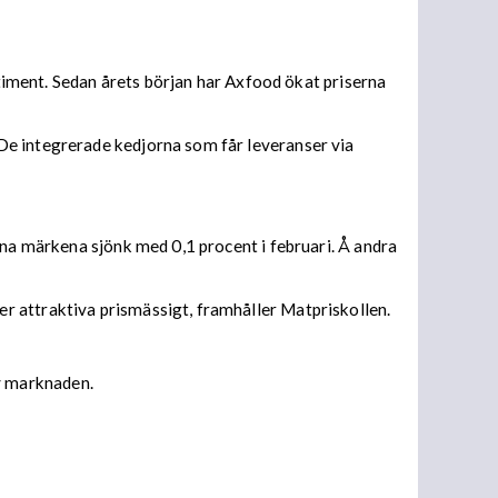
rtiment. Sedan årets början har Axfood ökat priserna
De integrerade kedjorna som får leveranser via
gna märkena sjönk med 0,1 procent i februari. Å andra
r attraktiva prismässigt, framhåller Matpriskollen.
v marknaden.