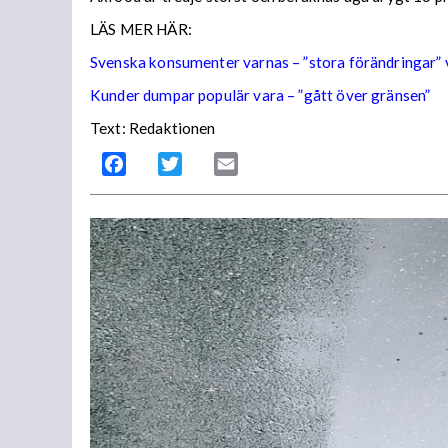
LÄS MER HÄR:
Svenska konsumenter varnas – ”stora förändringar” 
Kunder dumpar populär vara – ”gått över gränsen”
Text: Redaktionen
Facebook
Twitter
Email