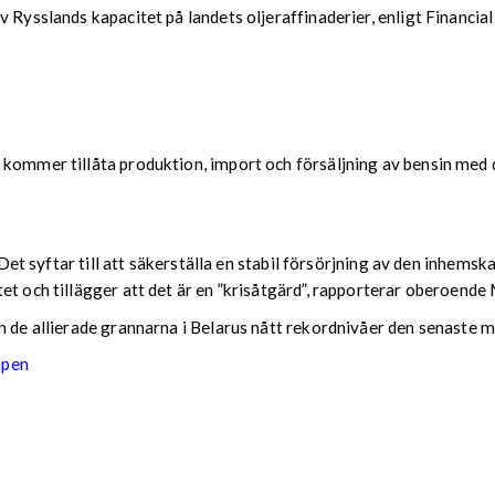
 Rysslands kapacitet på landets oljeraffinaderier, enligt Financia
 kommer tillåta produktion, import och försäljning av bensin med d
r. Det syftar till att säkerställa en stabil försörjning av den inh
tet och tillägger att det är en ”krisåtgärd”, rapporterar oberoen
n de allierade grannarna i Belarus nått rekordnivåer den senaste 
apen