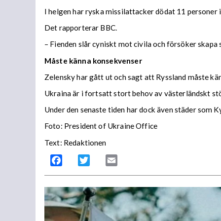
I helgen har ryska missilattacker dödat 11 personer i
Det rapporterar BBC.
– Fienden slår cyniskt mot civila och försöker skapa
Måste känna konsekvenser
Zelensky har gått ut och sagt att Ryssland måste kä
Ukraina är i fortsatt stort behov av västerländskt s
Under den senaste tiden har dock även städer som Ky
Foto: President of Ukraine Office
Text: Redaktionen
Facebook
Twitter
Email