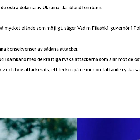
 de östra delarna av Ukraina, däribland fem barn.
 så mycket elände som möjligt, säger V
adim Filashki, guvernör i P
nna konsekvenser av sådana attacker.
töd i samband med de kraftiga ryska attackerna som slår mot de öst
iv och Lviv attackerats, ett tecken på de mer omfattande ryska sa