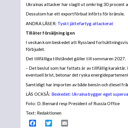
Ukrainas attacker har slagit ut omkring 30 procent av
Dessutom har ett exportförbud införts för bränsle.
ANDRA LÄSER:
Tyskt jättefartyg attackerat
Tillåter försäljning igen
I veckan kom beskedet att Ryssland fortsättningsvis
förbjudet.
Det tillfälliga tillståndet gäller till sommaren 2027.
– Det beslut som har fattats är av tillfällig karaktä
eventuell brist, betonar det ryska energidepartemen
Samtidigt har importen av både bensin och diesel frå
LÄS OCKSÅ:
Beskedet: Ukraina bygger eget superv
Foto: D. Bernard resp President of Russia Office
Text: Redaktionen
Facebook
Twitter
Email