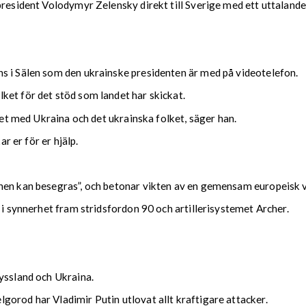
president Volodymyr Zelensky direkt till Sverige med ett uttalande
s i Sälen som den ukrainske presidenten är med på videotelefon.
ket för det stöd som landet har skickat.
tet med Ukraina och det ukrainska folket, säger han.
ar er för er hjälp.
nen kan besegras”, och betonar vikten av en gemensam europeisk v
 i synnerhet fram stridsfordon 90 och artillerisystemet Archer.
yssland och Ukraina.
orod har Vladimir Putin utlovat allt kraftigare attacker.