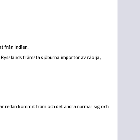
t från Indien.
t Rysslands främsta sjöburna importör av råolja,
 har redan kommit fram och det andra närmar sig och