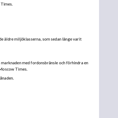
l Times.
e äldre miljöklasserna, som sedan länge varit
emska marknaden med fordonsbränsle och förhindra en
de Moscow Times.
månaden.