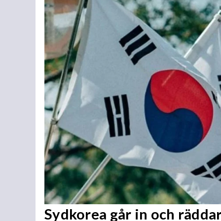
Sydkorea går in och rädda