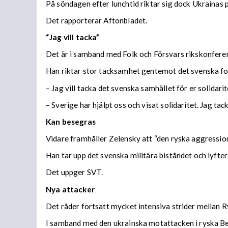
På söndagen efter lunchtid riktar sig dock Ukrainas 
Det rapporterar Aftonbladet.
“Jag vill tacka”
Det är i samband med Folk och Försvars rikskonferen
Han riktar stor tacksamhet gentemot det svenska fol
–
Jag vill tacka det svenska samhället för er solidari
– Sverige har hjälpt oss och visat solidaritet. Jag tack
Kan besegras
Vidare framhåller Zelensky att “den ryska aggressio
Han tar upp det svenska militära biståndet och lyfter
Det uppger SVT.
Nya attacker
Det råder fortsatt mycket intensiva strider mellan R
I samband med den ukrainska motattacken i ryska Belg