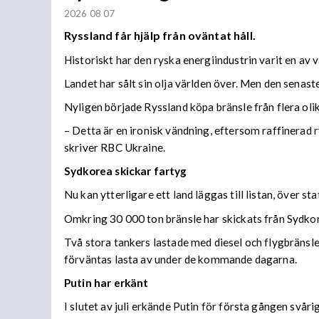
2026 08 07
Ryssland får hjälp från oväntat håll.
Historiskt har den ryska energiindustrin varit en av 
Landet har sålt sin olja världen över. Men den senaste
Nyligen började Ryssland köpa bränsle från flera olika
– Detta är en ironisk vändning, eftersom raffinerad r
skriver RBC Ukraine.
Sydkorea skickar fartyg
Nu kan ytterligare ett land läggas till listan, över s
Omkring 30 000 ton bränsle har skickats från Sydkore
Två stora tankers lastade med diesel och flygbränsle
förväntas lasta av under de kommande dagarna.
Putin har erkänt
I slutet av juli erkände Putin för första gången svå