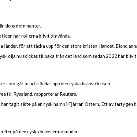
världens dominanter.
 tiden har rollerna blivit omvända.
 länder, för att täcka upp för den stora bristen i landet. Bland anna
ysk olja nu skickas tillbaka från det land som sedan 2022 har blivi
tater som går in och räddar upp den ryska bränslekrisen.
a till Ryssland, rapporterar Reuters.
 har tagit sikte på en rysk hamn i Fjärran Östern. Ett av fartygen
righeter på den ryska bränslemarknaden.