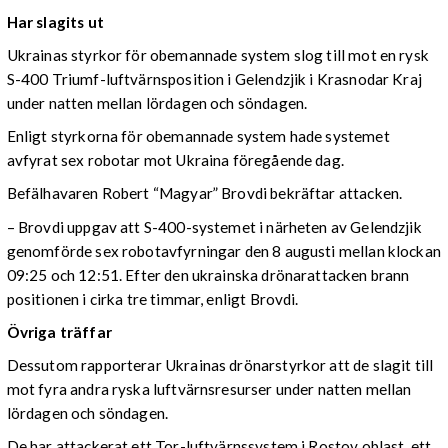
Har slagits ut
Ukrainas styrkor för obemannade system slog till mot en rysk
S-400 Triumf-luftvärnsposition i Gelendzjik i Krasnodar Kraj
under natten mellan lördagen och söndagen.
Enligt styrkorna för obemannade system hade systemet
avfyrat sex robotar mot Ukraina föregående dag.
Befälhavaren Robert “Magyar” Brovdi bekräftar attacken.
– Brovdi uppgav att S-400-systemet i närheten av Gelendzjik
genomförde sex robotavfyrningar den 8 augusti mellan klockan
09:25 och 12:51. Efter den ukrainska drönarattacken brann
positionen i cirka tre timmar, enligt Brovdi.
Övriga träffar
Dessutom rapporterar Ukrainas drönarstyrkor att de slagit till
mot fyra andra ryska luftvärnsresurser under natten mellan
lördagen och söndagen.
De har attackerat ett Tor-luftvärnssystem i Rostov oblast, ett