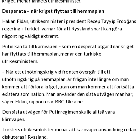
kriget, menar landets utrikesminister.
Desperata – när kriget flyttas till hemmaplan
Hakan Fidan, utrikesminister i president Recep Tayyip Erdoğans
regering i Turkiet, varnar för att Ryssland snart kan göra
någonting väldigt extremt.
Putin kan ta till kärnvapen – som en desperat åtgärd när kriget
har flyttats till hemmaplan, menar den turkiske
utrikesministern.
– När ett utnötningskrig vid fronten övergår till ett
utnötningskrig på hemmaplan, är frågan inte längre om man
kommer att förlora kriget, utan om man kommer att fortsätta
existera som nation. Man använder den sista utvägen man har,
säger Fidan, rapporterar RBC-Ukraine.
Den sista utvägen för Putinregimen skulle alltså vara
kärnvapen.
Turkiets utrikesminister menar att kärnvapenanvändning redan
diskuteras i Ryssland.