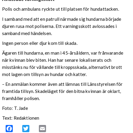
Polis och ambulans ryckte ut till platsen för hundattacken.
I samband med att en patrull närmade sig hundarna började
djuren rusa mot poliserna. Ett varningsskott avlossades i
samband med händelsen.
Ingen person eller djur kom till skada.
Ägaren till hundarna, en man i 45-årsåldern, var frånvarande
när kvinnan blev biten. Han har senare lokaliserats och
misstänks nu för vållande till kroppsskada, alternativt brott
mot lagen om tillsyn av hundar och katter.
– En anmälan kommer även att lämnas till Länsstyrelsen för
framtida tillsyn. Skadeläget för den bitna kvinnan är oklart,
framhåller polisen.
Foto: T. Jade
Text: Redaktionen
Facebook
Twitter
Email