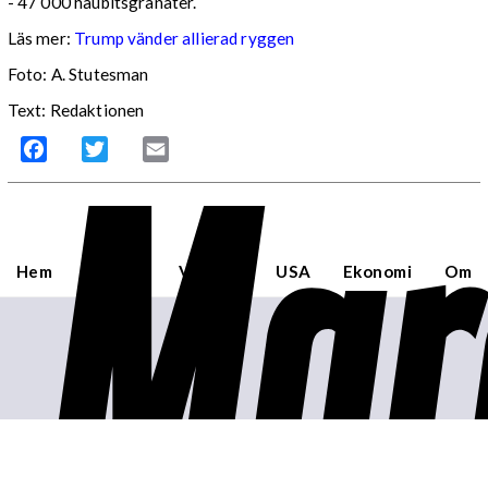
- 47 000 haubitsgranater.
Läs mer:
Trump vänder allierad ryggen
Foto:
A. Stutesman
Text: Redaktionen
Mar
Facebook
Twitter
Email
Hem
Sverige
Världen
USA
Ekonomi
Om