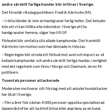
andra särskilt farliga hundar
bör införas i Sverige.
Det föreslår riksdagspolitikern Fredrik Kärrholm (M).
– I rätta händer är inte en handgranat farlig heller. Det betyder
inte att vi kan tillåta alla människor i Sverige att ha
handgranater hemma, säger han till GP.
Förbudet bör omfatta så kallade kamphundar. Det framhöll
Kärrholm i en motion som han lämnade in i höstas.
– Regeringen bör utreda ett förbud mot avel och import av så
kallade kamphundar och andra särskilt farliga hundar, i enlighet
med det regelverk som finns i Norge och Danmark, skrev M-
politikern.
Tusentals personer attackerade
Moderaten motiverar sitt förslag med att antalet hundattacker
har ökat i Sverige.
– Förra året fick nästan 4 000 personer uppsöka specialiserad
öppenvård efter att ha blivit bitna eller angripna av en hund.