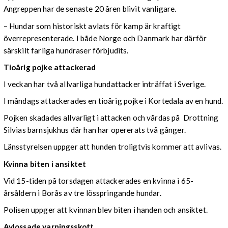
Angreppen har de senaste 20 åren blivit vanligare.
– Hundar som historiskt avlats för kamp är kraftigt
överrepresenterade. I både Norge och Danmark har därför
särskilt farliga hundraser förbjudits.
Tioårig pojke attackerad
I veckan har två allvarliga hundattacker inträffat i Sverige.
I måndags attackerades en tioårig pojke i Kortedala av en hund.
Pojken skadades allvarligt i attacken och vårdas på Drottning
Silvias barnsjukhus där han har opererats två gånger.
Länsstyrelsen uppger att hunden troligtvis kommer att avlivas.
Kvinna biten i ansiktet
Vid 15-tiden på torsdagen attackerades en kvinna i 65-
årsåldern i Borås av tre lösspringande hundar.
Polisen uppger att kvinnan blev biten i handen och ansiktet.
Avlossade varningsskott