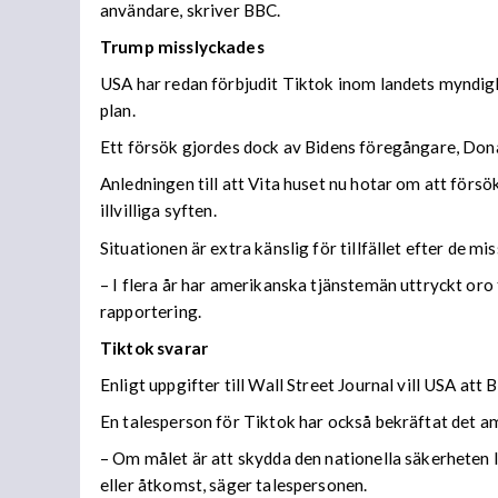
användare, skriver BBC.
Trump misslyckades
USA har redan förbjudit Tiktok inom landets myndig
plan.
Ett försök gjordes dock av Bidens föregångare, Don
Anledningen till att Vita huset nu hotar om att förs
illvilliga syften.
Situationen är extra känslig för tillfället efter de m
– I flera år har amerikanska tjänstemän uttryckt oro
rapportering.
Tiktok svarar
Enligt uppgifter till Wall Street Journal vill USA att
En talesperson för Tiktok har också bekräftat det am
– Om målet är att skydda den nationella säkerheten l
eller åtkomst, säger talespersonen.