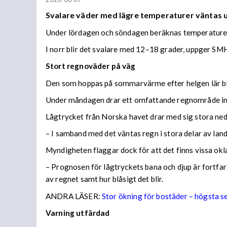
Svalare väder med lägre temperaturer väntas
Under lördagen och söndagen beräknas temperaturer 
I norr blir det svalare med 12–18 grader, uppger SMH
Stort regnoväder på väg
Den som hoppas på sommarvärme efter helgen lär bl
Under måndagen drar ett omfattande regnområde in 
Lågtrycket från Norska havet drar med sig stora n
– I samband med det väntas regn i stora delar av lan
Myndigheten flaggar dock för att det finns vissa ok
– Prognosen för lågtryckets bana och djup är fortfara
av regnet samt hur blåsigt det blir.
ANDRA LÄSER:
Stor ökning för bostäder – högsta 
Varning utfärdad