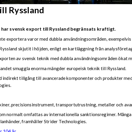
ll Ryssland
 har svensk export till Ryssland begränsats kraftigt.
 inte exportera varor med dubbla användningsområden, exempelvis 
 Ryssland skjutit i höjden, enligt en kartläggning från analysföret
r exporten av svensk teknik med dubbla användningsområden ökat
 landet smuggla enorma mängder europeisk teknik till Ryssland.
nd indirekt tillgång till avancerade komponenter och produkter 
ogies.
skiner, precisionsinstrument, transportutrustning, metaller och a
om normalt omfattas av internationella sanktionsregimer. Många a
lanhänder, framhåller Strider Technologies.
r 104 år