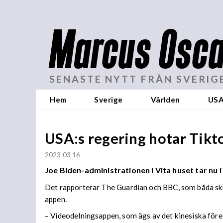
Marcus Osca
SENASTE NYTT FRÅN SVERIG
Hem
Sverige
Världen
US
USA:s regering hotar Tikt
2023 03 16
Joe Biden-administrationen i Vita huset tar n
Det rapporterar The Guardian och BBC, som båda skri
appen.
– Videodelningsappen, som ägs av det kinesiska före