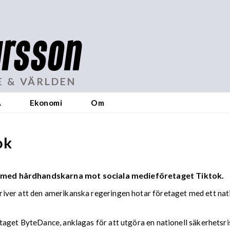
rsson
E & VÄRLDEN
A
Ekonomi
Om
ok
u i med hårdhandskarna mot sociala medieföretaget Tiktok.
ver att den amerikanska regeringen hotar företaget med ett natio
taget ByteDance, anklagas för att utgöra en nationell säkerhetsr