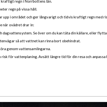
kraftigt regn i Norrbottens län.
ter regn på vissa håll.
ar upp i området och ger långvarigt och tidvis kraftigt regn med r
nde när ovädret drar in:
 dagvattensystem. Se över om du kan täta din källare, eller flytta
envägar så att vattnet kan rinna bort obehindrat.
 köra genom vattensamlingarna.
ch risk för vattenplaning. Avsätt längre tid för din resa och anpassa