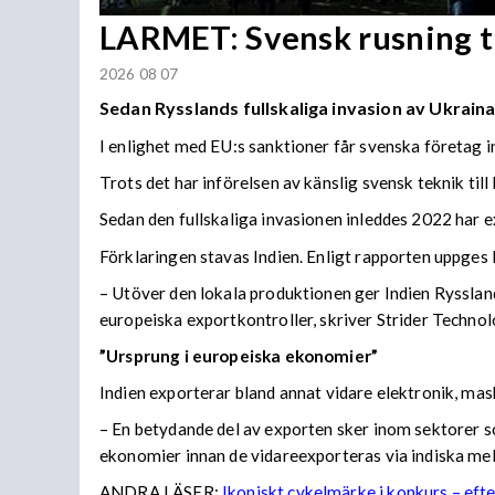
LARMET: Svensk rusning ti
2026 08 07
Sedan Rysslands fullskaliga invasion av Ukraina
I enlighet med EU:s sanktioner får svenska företag
Trots det har införelsen av känslig svensk teknik till
Sedan den fullskaliga invasionen inleddes 2022 ha
Förklaringen stavas Indien. Enligt rapporten uppges
– Utöver den lokala produktionen ger Indien Ryssla
europeiska exportkontroller, skriver Strider Technol
”Ursprung i europeiska ekonomier”
Indien exporterar bland annat vidare elektronik, ma
– En betydande del av exporten sker inom sektorer s
ekonomier innan de vidareexporteras via indiska mel
ANDRA LÄSER:
Ikoniskt cykelmärke i konkurs – efte