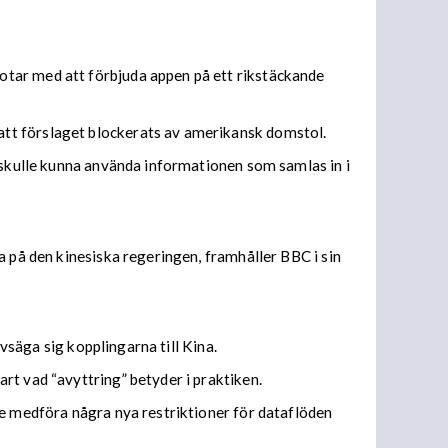
otar med att förbjuda appen på ett rikstäckande
att förslaget blockerats av amerikansk domstol.
g skulle kunna använda informationen som samlas in i
a på den kinesiska regeringen, framhåller BBC i sin
avsäga sig kopplingarna till Kina.
rt vad “avyttring” betyder i praktiken.
te medföra några nya restriktioner för dataflöden