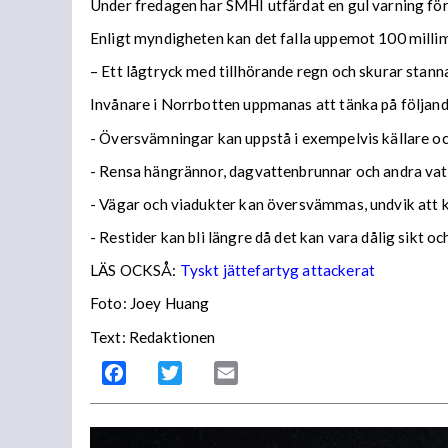
Under fredagen har SMHI utfärdat en gul varning för 
Enligt myndigheten kan det falla uppemot 100 millime
– Ett lågtryck med tillhörande regn och skurar stann
Invånare i Norrbotten uppmanas att tänka på följa
- Översvämningar kan uppstå i exempelvis källare och
- Rensa hängrännor, dagvattenbrunnar och andra vatt
- Vägar och viadukter kan översvämmas, undvik att
- Restider kan bli längre då det kan vara dålig sikt o
LÄS OCKSÅ:
Tyskt jättefartyg attackerat
Foto: Joey Huang
Text: Redaktionen
Facebook
Twitter
Email