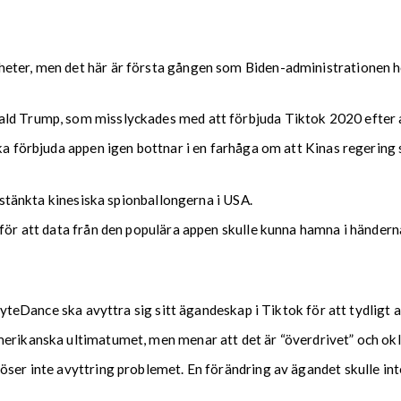
heter, men det här är första gången som Biden-administrationen h
ald Trump, som misslyckades med att förbjuda Tiktok 2020 efter 
öka förbjuda appen igen bottnar i en farhåga om att Kinas regerin
isstänkta kinesiska spionballongerna i USA.
 för att data från den populära appen skulle kunna hamna i händern
 ByteDance ska avyttra sig sitt ägandeskap i Tiktok för att tydligt 
erikanska ultimatumet, men menar att det är “överdrivet” och okla
öser inte avyttring problemet. En förändring av ägandet skulle in