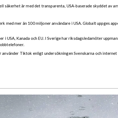
onell säkerhet är med det transparenta, USA-baserade skyddet av 
verk med mer än 100 miljoner användare i USA. Globalt uppges appe
ner i USA, Kanada och EU. I Sverige har riksdagsledamöter uppmana
jobbtelefoner.
år använder Tiktok enligt undersökningen Svenskarna och internet