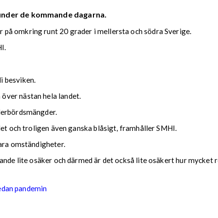
 under de kommande dagarna.
på omkring runt 20 grader i mellersta och södra Sverige.
I.
i besviken.
över nästan hela landet.
ederbördsmängder.
det och troligen även ganska blåsigt, framhåller SMHI.
lara omständigheter.
nde lite osäker och därmed är det också lite osäkert hur mycket reg
sedan pandemin