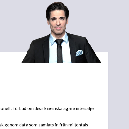
nellt förbud om dess kinesiska ägare inte säljer
isk genom data som samlats in från miljontals