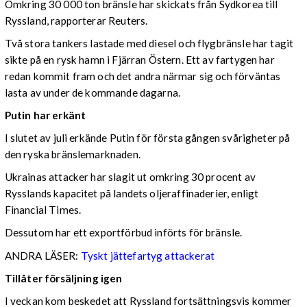
Omkring 30 000 ton bränsle har skickats från Sydkorea till
Ryssland, rapporterar Reuters.
Två stora tankers lastade med diesel och flygbränsle har tagit
sikte på en rysk hamn i Fjärran Östern. Ett av fartygen har
redan kommit fram och det andra närmar sig och förväntas
lasta av under de kommande dagarna.
Putin har erkänt
I slutet av juli erkände Putin för första gången svårigheter på
den ryska bränslemarknaden.
Ukrainas attacker har slagit ut omkring 30 procent av
Rysslands kapacitet på landets oljeraffinaderier, enligt
Financial Times.
Dessutom har ett exportförbud införts för bränsle.
ANDRA LÄSER:
Tyskt jättefartyg attackerat
Tillåter försäljning igen
I veckan kom beskedet att Ryssland fortsättningsvis kommer