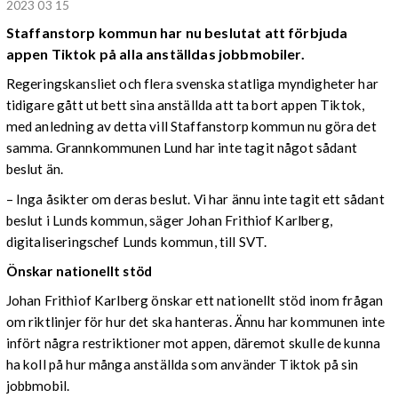
2023 03 15
Staffanstorp kommun har nu beslutat att förbjuda
appen Tiktok på alla anställdas jobbmobiler.
Regeringskansliet och flera svenska statliga myndigheter har
tidigare gått ut bett sina anställda att ta bort appen Tiktok,
med anledning av detta vill Staffanstorp kommun nu göra det
samma. Grannkommunen Lund har inte tagit något sådant
beslut än.
– Inga åsikter om deras beslut. Vi har ännu inte tagit ett sådant
beslut i Lunds kommun, säger Johan Frithiof Karlberg,
digitaliseringschef Lunds kommun, till SVT.
Önskar nationellt stöd
Johan Frithiof Karlberg önskar ett nationellt stöd inom frågan
om riktlinjer för hur det ska hanteras. Ännu har kommunen inte
infört några restriktioner mot appen, däremot skulle de kunna
ha koll på hur många anställda som använder Tiktok på sin
jobbmobil.