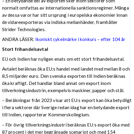
– En betydande del av exporten sker inom sektorer som
normalt omfattas av internationella sanktionsregimer. Många
av dessa varor har sitt ursprung i europeiska ekonomier innan
de vidareexporteras via indiska mellanhänder, framhåller
Strider Technologies.
ANDRA LÄSER:
Ikoniskt cykelmärke i konkurs – efter 104 år
Stort frihandelsavtal
EU och Indien har nyligen enats om ett stort frihandelsavtal.
Avtalet beräknas öka EU:s handel med landet med mellan 8 och
8,5 miljarder euro. Den svenska exporten till Indien beräknas
öka kraftigt. Det handlar bland annat om export inom
tillverkningsindustrin, exempelvis maskiner, papper och stål.
– Beräkningar från 2023 visar att EU:s export kan öka betydligt
i flera sektorer där Sverige redan idag har en betydande export
till Indien, rapporterar Kommerskollegium.
– För övrig tillverkningsindustri beräknas EU:s export öka med
87 procent i det mer begränsade scenariot och med 154