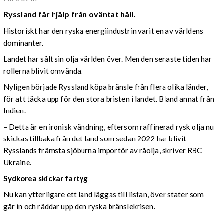
Ryssland får hjälp från oväntat håll.
Historiskt har den ryska energiindustrin varit en av världens
dominanter.
Landet har sålt sin olja världen över. Men den senaste tiden har
rollerna blivit omvända.
Nyligen började Ryssland köpa bränsle från flera olika länder,
för att täcka upp för den stora bristen i landet. Bland annat från
Indien.
– Detta är en ironisk vändning, eftersom raffinerad rysk olja nu
skickas tillbaka från det land som sedan 2022 har blivit
Rysslands främsta sjöburna importör av råolja, skriver RBC
Ukraine.
Sydkorea skickar fartyg
Nu kan ytterligare ett land läggas till listan, över stater som
går in och räddar upp den ryska bränslekrisen.