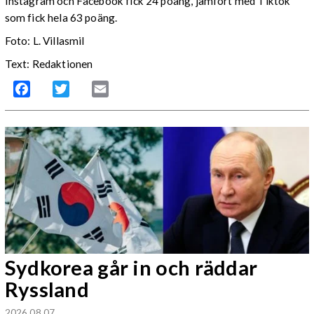
Instagram och Facebook fick 24 poäng, jämfört med Tiktok
som fick hela 63 poäng.
Foto: L. Villasmil
Text: Redaktionen
Facebook
Twitter
Email
Sydkorea går in och räddar
Ryssland
2026 08 07