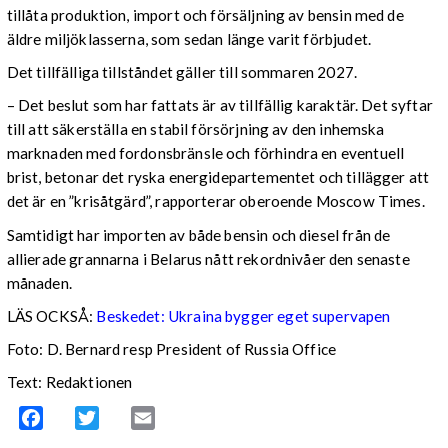
tillåta produktion, import och försäljning av bensin med de
äldre miljöklasserna, som sedan länge varit förbjudet.
Det tillfälliga tillståndet gäller till sommaren 2027.
– Det beslut som har fattats är av tillfällig karaktär. Det syftar
till att säkerställa en stabil försörjning av den inhemska
marknaden med fordonsbränsle och förhindra en eventuell
brist, betonar det ryska energidepartementet och tillägger att
det är en ”krisåtgärd”, rapporterar oberoende Moscow Times.
Samtidigt har importen av både bensin och diesel från de
allierade grannarna i Belarus nått rekordnivåer den senaste
månaden.
LÄS OCKSÅ:
Beskedet: Ukraina bygger eget supervapen
Foto: D. Bernard resp President of Russia Office
Text: Redaktionen
Facebook
Twitter
Email