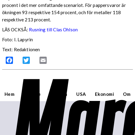
procent i det mer omfattande scenariot. För pappersvaror är
ökningen 93 respektive 154 procent, och för metaller 118
respektive 213 procent.
LÄS OCKSÅ:
Rusning till Clas Ohlson
Foto: I. Lapyrin
Text: Redaktionen
Mar
Facebook
Twitter
Email
Hem
Sverige
Världen
USA
Ekonomi
Om