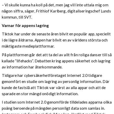
– Vi skulle kunna ha koll på det, men jag vill inte uttala mig om
någon siffra, säger, Frithiof Karlberg, digitaliseringschef Lunds
kommun, till SVT.
Varnar för appens lagring
Tiktok har under de senaste åren blivit en populär app, speciellt
i de lägre åldrarna. Appen har blivit en av världens största och
mäktigaste medieplattformar.
På plattformen går det att ta del av allt från roliga danser till så
kallade “lifehacks”. Debatten kring appens säkerhet och lagring
av information har återkommande.
Tidigare har cybersäkerhetföretaget Internet 2.0 tidigare
genomfört en studie om lagring av personlig information. Där
kunde de fastslå att Tiktok var värst av alla appar och att de
sparade en stor mängd onödigt information.
I studien som Internet 2.0 genomförde tilldelades apparna olika
poäng beroende på mängden personligt data som samlas in.