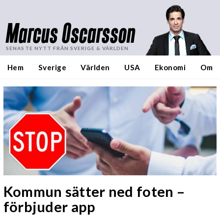
Marcus Oscarsson
SENASTE NYTT FRÅN SVERIGE & VÄRLDEN
Hem
Sverige
Världen
USA
Ekonomi
Om
Kommun sätter ned foten –
förbjuder app