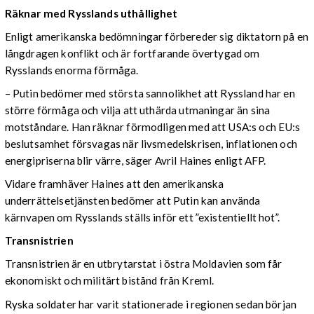
Räknar med Rysslands uthållighet
Enligt amerikanska bedömningar förbereder sig diktatorn på en
långdragen konflikt och är fortfarande övertygad om
Rysslands enorma förmåga.
– Putin bedömer med största sannolikhet att Ryssland har en
större förmåga och vilja att uthärda utmaningar än sina
motståndare. Han räknar förmodligen med att USA:s och EU:s
beslutsamhet försvagas när livsmedelskrisen, inflationen och
energipriserna blir värre, säger Avril Haines enligt AFP.
Vidare framhäver Haines att den amerikanska
underrättelsetjänsten bedömer att Putin kan använda
kärnvapen om Rysslands ställs inför ett ”existentiellt hot”.
Transnistrien
Transnistrien är en utbrytarstat i östra Moldavien som får
ekonomiskt och militärt bistånd från Kreml.
Ryska soldater har varit stationerade i regionen sedan början