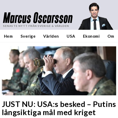
Marcus Oscarsson
SENASTE NYTT FRÅN SVERIGE & VÄRLDEN
Hem
Sverige
Världen
USA
Ekonomi
Om
JUST NU: USA:s besked – Putins
långsiktiga mål med kriget