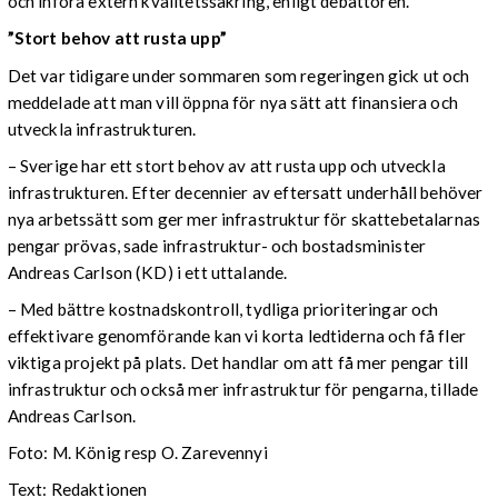
och införa extern kvalitetssäkring, enligt debattören.
”Stort behov att rusta upp”
Det var tidigare under sommaren som regeringen gick ut och
meddelade att man vill öppna för nya sätt att finansiera och
utveckla infrastrukturen.
– Sverige har ett stort behov av att rusta upp och utveckla
infrastrukturen. Efter decennier av eftersatt underhåll behöver
nya arbetssätt som ger mer infrastruktur för skattebetalarnas
pengar prövas, sade infrastruktur- och bostadsminister
Andreas Carlson (KD) i ett uttalande.
– Med bättre kostnadskontroll, tydliga prioriteringar och
effektivare genomförande kan vi korta ledtiderna och få fler
viktiga projekt på plats. Det handlar om att få mer pengar till
infrastruktur och också mer infrastruktur för pengarna, tillade
Andreas Carlson.
Foto: M. König resp O. Zarevennyi
Text: Redaktionen