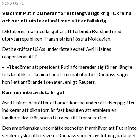
2022 05 10
Vladimir Putin planerar för ett långvarigt krig i Ukraina
och har ett utstakat mål med sitt anfallskrig.
Diktatorns mål med kriget är att förbinda Ryssland med
utbrytarrepubliken Transnistrien i östra Moldavien.
Det bekräftar USA:s underrättelsechef Avril Haines,
rapporterar AFP.
– Vi bedömer att president Putin förbereder sig för en längre
tids konflikt i Ukraina för att nå mål utanför Donbass, säger
hon i ett anförande i senaten, enligt Reuters.
Kommer inte avsluta kriget
Avril Haines bekräftar att amerikanska underrättelseuppgifter
indikerar att diktatorn är fast besluten att etablera en
landkorridor från södra Ukraina till Transnistrien.
Den amerikanska underrättelsechefen framhäver att Putin inte
ser den ryska offensiven i Donbass som en avslutning på kriget.