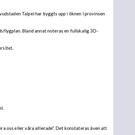
udstaden Taipei har byggts upp i öknen i provinsen
flygplan. Bland annat noteras en fullskalig 3D-
rsitet.
el.
ra oss eller våra allierade”. Det konstateras även att