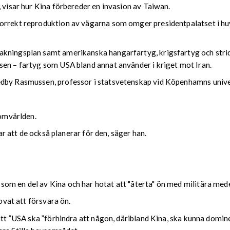
, visar hur Kina förbereder en invasion av Taiwan.
orrekt reproduktion av vägarna som omger presidentpalatset i huv
kningsplan samt amerikanska hangarfartyg, krigsfartyg och strids
sen – fartyg som USA bland annat använder i kriget mot Iran.
edby Rasmussen, professor i statsvetenskap vid Köpenhamns unive
 omvärlden.
var att de också planerar för den, säger han.
om en del av Kina och har hotat att "återta" ön med militära med
lovat att försvara ön.
att ”USA ska ”förhindra att någon, däribland Kina, ska kunna domine