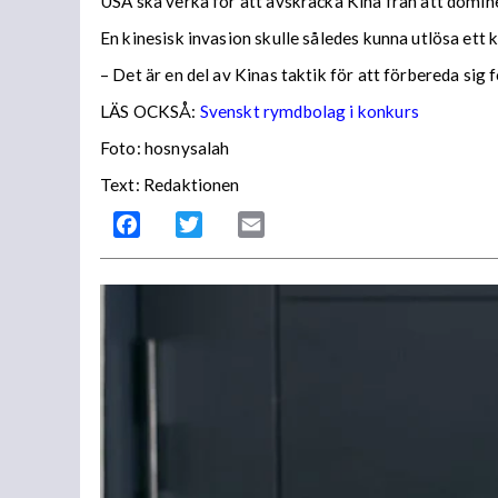
USA ska verka för att avskräcka Kina från att domin
En kinesisk invasion skulle således kunna utlösa ett
– Det är en del av Kinas taktik för att förbereda si
LÄS OCKSÅ:
Svenskt rymdbolag i konkurs
Foto: hosnysalah
Text: Redaktionen
Facebook
Twitter
Email