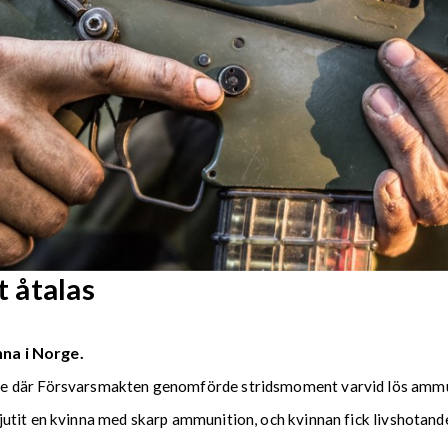
 åtalas
nna i Norge.
e där Försvarsmakten genomförde stridsmoment varvid lös ammun
utit en kvinna med skarp ammunition, och kvinnan fick livshotande