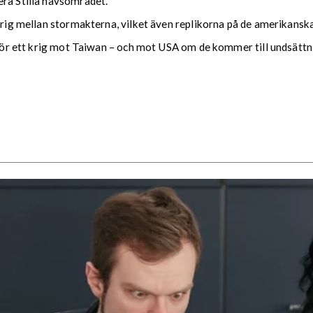
era Stilla havsområdet.
 krig mellan stormakterna, vilket även replikorna på de amerikansk
g för ett krig mot Taiwan – och mot USA om de kommer till undsättni