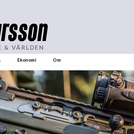
rsson
E & VÄRLDEN
A
Ekonomi
Om