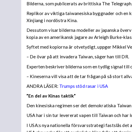
Bilderna, som publicerats av brittiska The Telegraph
Replikor av viktiga taiwanesiska byggnader och en k
Xinjiang i nordöstra Kina.
Dessutom visar bilderna modeller av japanska överva
kopia av en amerikansk jagare av Arleigh Burke-klas
Syftet med kopiorna är otvetydigt, uppger Mikkel V
– De övar på att invadera Taiwan, säger han till DR.
Experten beskriver bilderna som en tydlig signal till
– Kineserna vill visa att de tar frågan på så stort all
ANDRA LÄSER:
Trumps stöd rasar i USA
”En del av Kinas taktik”
Den kinesiska regimen ser det demokratiska Taiwan s
USA har i sin tur levererat vapen till Taiwan och har 
I USA:s nya nationella försvarsstrategi fastslås det 