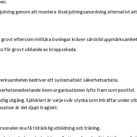
pen.
jutning genom att montera lösskjutningsanordning alternativt att
 grovt eftersom militära övningar kräver särskild uppmärksamhet 
ks för grovt vållande av kroppsskada.
verksamheten bedriver ett systematiskt säkerhetsarbete.
äkerhetsmedvetande inom organisationen lyfts fram som positivt.
ödlig utgång. Självklart är varje svår olycka som inträffar under u
satser är det djupt tragiskt.
sonalen ska få tillräcklig utbildning och träning.