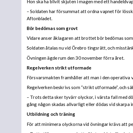
Hon ska ha blivit skjuten i magen med ett handeldva
– Soldaten har försummat att ordna vapnet för lössk
Aftonbladet.
Bör bedömas som grovt
Vidare anser åklagaren att brottet bör bedömas som
Soldaten åtalas nu vid Örebro tingsrätt, och misstän
Övningen ägde rum den 30 november förra året.
Regelverken strikt utformade
Försvarsmakten framhåller att man i den operativa 
Regelverken beskrivs som “strikt utformade”, och s
– Trots detta sker tyvärr olyckor, i värsta fall med d
gång någon skadas allvarligt eller dödas vid skarpa in
Utbildning och träning
För att minimera olyckorna vid övningar krävs att per