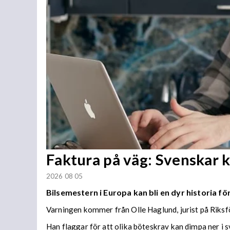
Faktura på väg: Svenskar 
2026 08 05
Bilsemestern i Europa kan bli en dyr historia för
Varningen kommer från Olle Haglund, jurist på Riks
Han flaggar för att olika böteskrav kan dimpa ner 