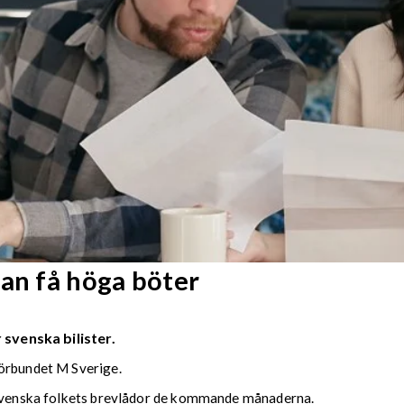
kan få höga böter
 svenska bilister.
förbundet M Sverige.
i svenska folkets brevlådor de kommande månaderna.