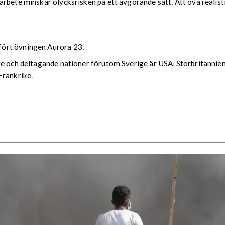
rbete minskar olycksrisken på ett avgörande sätt. Att öva realisti
ört övningen Aurora 23.
e och deltagande nationer förutom Sverige är USA, Storbritannien, 
Frankrike.