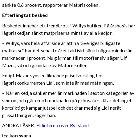
sänkte 0,6 procent, rapporterar Matpriskollen.
Efterlängtat besked
Beskedet innebär ett trendbrott i Willys butiker. På årsbasis har
lågpriskedjan sänkt matpriserna minst av alla kedjor.
– Willys, vars hela affärsidé är att ha ”Sveriges billigaste
matkasse”, har det senaste året faktiskt sänkt något mindre än
marknaden i procent. Nu går man till motoffensiv, säger Ulf
Mazur, vd och grundare av Matpriskollen.
Enligt Mazur syns en liknande prisutveckling hos
lågpriskonkurrenten Lidl, som inte är med mätningen.
– När en kedja sänker mer än marknaden i sexton kategorier av
sexton, och går emot marknaden på grönsaker, då är det inget
kortsiktigt kampanjutspel och det drar med sig Lidl neråt i
prissättningen, säger han.
ANDRA LÄSER:
Eldinferno över Ryssland
Ica kan svara