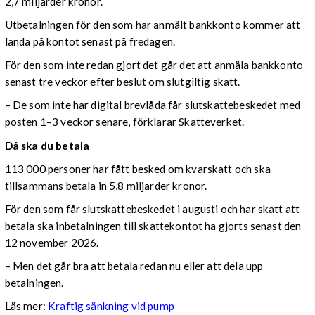
2,7 miljarder kronor.
Utbetalningen för den som har anmält bankkonto kommer att
landa på kontot senast på fredagen.
För den som inte redan gjort det går det att anmäla bankkonto
senast tre veckor efter beslut om slutgiltig skatt.
– De som inte har digital brevlåda får slutskattebeskedet med
posten 1–3 veckor senare, förklarar Skatteverket.
Då ska du betala
113 000 personer har fått besked om kvarskatt och ska
tillsammans betala in 5,8 miljarder kronor.
För den som får slutskattebeskedet i augusti och har skatt att
betala ska inbetalningen till skattekontot ha gjorts senast den
12 november 2026.
– Men det går bra att betala redan nu eller att dela upp
betalningen.
Läs mer:
Kraftig sänkning vid pump