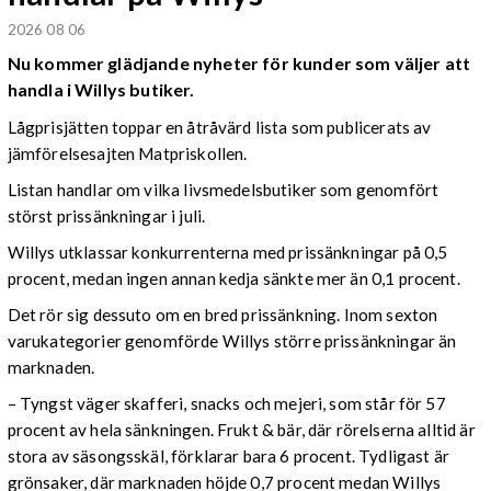
2026 08 06
Nu kommer glädjande nyheter för kunder som väljer att
handla i Willys butiker.
Lågprisjätten toppar en åtråvärd lista som publicerats av
jämförelsesajten Matpriskollen.
Listan handlar om vilka livsmedelsbutiker som genomfört
störst prissänkningar i juli.
Willys utklassar konkurrenterna med prissänkningar på 0,5
procent, medan ingen annan kedja sänkte mer än 0,1 procent.
Det rör sig dessuto om en bred prissänkning. Inom sexton
varukategorier genomförde Willys större prissänkningar än
marknaden.
– Tyngst väger skafferi, snacks och mejeri, som står för 57
procent av hela sänkningen. Frukt & bär, där rörelserna alltid är
stora av säsongsskäl, förklarar bara 6 procent. Tydligast är
grönsaker, där marknaden höjde 0,7 procent medan Willys