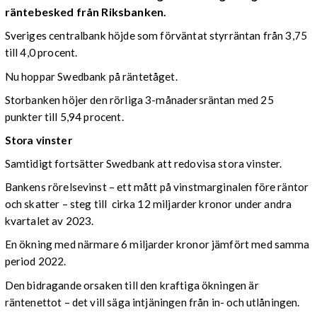
räntebesked från Riksbanken.
Sveriges centralbank höjde som förväntat styrräntan från 3,75
till 4,0 procent.
Nu hoppar Swedbank på räntetåget.
Storbanken höjer den rörliga 3-månadersräntan med 25
punkter till 5,94 procent.
Stora vinster
Samtidigt fortsätter Swedbank att redovisa stora vinster.
Bankens rörelsevinst – ett mått på vinstmarginalen före räntor
och skatter – steg till cirka 12 miljarder kronor under andra
kvartalet av 2023.
En ökning med närmare 6 miljarder kronor jämfört med samma
period 2022.
Den bidragande orsaken till den kraftiga ökningen är
räntenettot – det vill säga intjäningen från in- och utlåningen.