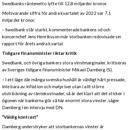
Swedbanks räntenetto lyfte till 12,8 miljarder kronor.
Motsvarande siffra för andra kvartalet av 2022 var 7,1
miljarder kronor.
– Swedbank står starkt, kommenterade bankens vd och
koncernchef Jens Henriksson mär storbanken redovisade sin
rapport för årets andra kvartal.
Tidigare finansminister riktar kritik
Swedbank, och övriga bankers stora vinstmarginaler, kritiseras
av Sveriges tidigare finansminister Mikael Damberg (S).
– I ett läge där många svenska hushåll är väldigt hårt pressade,
inte bara av inflation och matpriser utan i allt större
utsträckning av räntekostnader, så är det klart att det sticker i
ögonen när bankerna gör så här enormt stora vinster, säger
Damberg i en intervju med DN.
“Väldig kontrast”
Damberg understryker att storbankernas vinster är