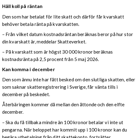
Håll koll på räntan
Den som har betalat för lite skatt och därför får kvarskatt
behöver betala ränta på kvarskatten.
– Från vilket datum kostnadsräntan beräknas beror på hur stor
din kvarskatt är, meddelar Skatteverket.
– På kvarskatt som är högst 30 000 kronor beräknas
kostnadsränta på 2,5 procent från 5 maj 2026.
Kan komma i december
Den som ännu inte har fått besked om den slutliga skatten, eller
som saknar skatteregistrering i Sverige, får vänta tills i
december på beskedet.
Återbäringen kommer då mellan den åttonde och den elfte
december.
– Ska du få tillbaka mindre än 100 kronor betalar vi inte ut
pengarna. När beloppet har kommit upp i 100 kronor kan du
begära utbetalning från ditt skattekonto, fortsätter