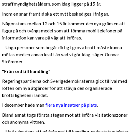
straffmyndighetsåldern, som idag ligger på 15 år.
Inom en snar framtid ska ett nytt besked ges i frågan.
Någonstans mellan 12 och 15 år kommer den nya gränsen att
ligga på och tvångsmedel som att tömma mobiltelefoner på
information kan vara på väg att införas.
– Unga personer som begår riktigt grova brott måste kunna
mötas med en annan kraft än vad vi gör idag, säger Gunnar
Strömmer.
"Från ord till handling"
Regeringspartierna och Sverigedemokraterna gick till val med
löften om nya åtgärder för att stävja den organiserade
brottsligheten i landet.
I december hade man
flera nya insatser på plats
.
Bland annat togs första stegen mot att införa visitationszoner
och anonyma vittnen.
– Nu är det dags att gå från ord till handling, sade statsminister