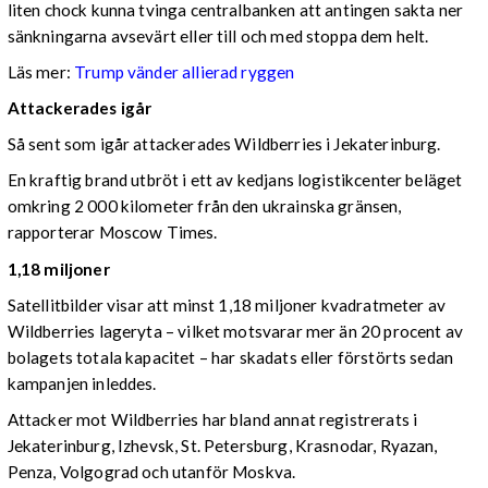
liten chock kunna tvinga centralbanken att antingen sakta ner
sänkningarna avsevärt eller till och med stoppa dem helt.
Läs mer:
Trump vänder allierad ryggen
Attackerades igår
Så sent som igår attackerades Wildberries i Jekaterinburg.
En kraftig brand utbröt i ett av kedjans logistikcenter beläget
omkring 2 000 kilometer från den ukrainska gränsen,
rapporterar Moscow Times.
1,18 miljoner
Satellitbilder visar att minst 1,18 miljoner kvadratmeter av
Wildberries lageryta – vilket motsvarar mer än 20 procent av
bolagets totala kapacitet – har skadats eller förstörts sedan
kampanjen inleddes.
Attacker mot Wildberries har bland annat registrerats i
Jekaterinburg, Izhevsk, St. Petersburg, Krasnodar, Ryazan,
Penza, Volgograd och utanför Moskva.