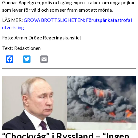
Gunnar Appelgren, polis och gängexpert, talade om unga pojkar
som lever för våld och som ser fram emot att mörda.
LÄS MER:
GROVA BROTTSLIGHETEN: Förutspår katastrofal
utveckling
Foto: Armin Dröge Regeringskansliet
Text: Redaktionen
Facebook
Twitter
Email
“Chockvåg” i Ryssland – “Ingen