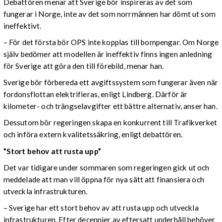
Debattören menar att Sverige bör inspireras av det som
fungerar i Norge, inte av det som norrmännen har dömt ut som
ineffektivt.
– För det första bör OPS inte kopplas till bompengar. Om Norge
själv bedömer att modellen är ineffektiv finns ingen anledning
för Sverige att göra den till förebild, menar han.
Sverige bör förbereda ett avgiftssystem som fungerar även när
fordonsflottan elektrifieras, enligt Lindberg. Därför är
kilometer- och trängselavgifter ett bättre alternativ, anser han.
Dessutom bör regeringen skapa en konkurrent till Trafikverket
och införa extern kvalitetssäkring, enligt debattören.
”Stort behov att rusta upp”
Det var tidigare under sommaren som regeringen gick ut och
meddelade att man vill öppna för nya sätt att finansiera och
utveckla infrastrukturen.
– Sverige har ett stort behov av att rusta upp och utveckla
infrastrukturen. Efter decennier av eftersatt underhåll behöver