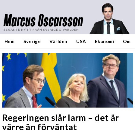
Marcus Oscarsson
SENASTE NYTT FRÅN SVERIGE & VÄRLDEN
Hem
Sverige
Världen
USA
Ekonomi
Om
Regeringen slår larm – det är
värre än förväntat