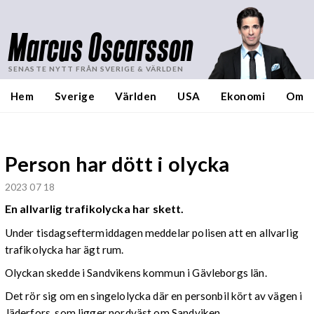
Marcus Oscarsson
SENASTE NYTT FRÅN SVERIGE & VÄRLDEN
Hem
Sverige
Världen
USA
Ekonomi
Om
Person har dött i olycka
2023 07 18
En allvarlig trafikolycka har skett.
Under tisdagseftermiddagen meddelar polisen att en allvarlig
trafikolycka har ägt rum.
Olyckan skedde i Sandvikens kommun i Gävleborgs län.
Det rör sig om en singelolycka där en personbil kört av vägen i
Jäderfors, som ligger nordväst om Sandviken.