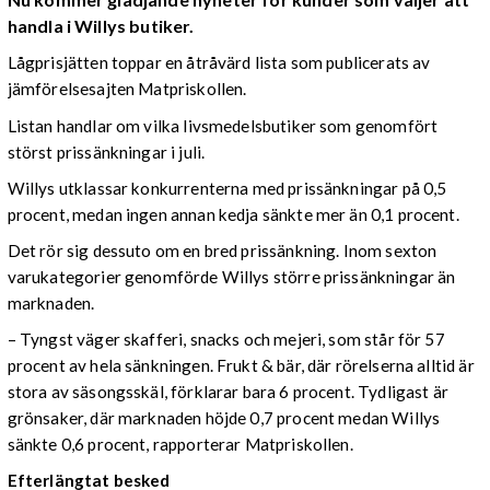
handla i Willys butiker.
Lågprisjätten toppar en åtråvärd lista som publicerats av
jämförelsesajten Matpriskollen.
Listan handlar om vilka livsmedelsbutiker som genomfört
störst prissänkningar i juli.
Willys utklassar konkurrenterna med prissänkningar på 0,5
procent, medan ingen annan kedja sänkte mer än 0,1 procent.
Det rör sig dessuto om en bred prissänkning. Inom sexton
varukategorier genomförde Willys större prissänkningar än
marknaden.
– Tyngst väger skafferi, snacks och mejeri, som står för 57
procent av hela sänkningen. Frukt & bär, där rörelserna alltid är
stora av säsongsskäl, förklarar bara 6 procent. Tydligast är
grönsaker, där marknaden höjde 0,7 procent medan Willys
sänkte 0,6 procent, rapporterar Matpriskollen.
Efterlängtat besked