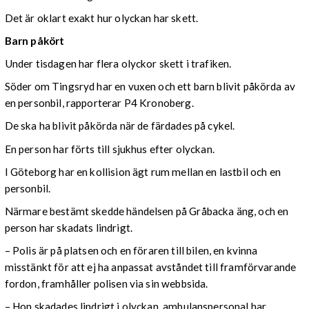
Det är oklart exakt hur olyckan har skett.
Barn påkört
Under tisdagen har flera olyckor skett i trafiken.
Söder om Tingsryd har en vuxen och ett barn blivit påkörda av
en personbil, rapporterar P4 Kronoberg.
De ska ha blivit påkörda när de färdades på cykel.
En person har förts till sjukhus efter olyckan.
I Göteborg har en kollision ägt rum mellan en lastbil och en
personbil.
Närmare bestämt skedde händelsen på Gråbacka äng, och en
person har skadats lindrigt.
– Polis är på platsen och en föraren till bilen, en kvinna
misstänkt för att ej ha anpassat avståndet till framförvarande
fordon, framhåller polisen via sin webbsida.
– Hon skadades lindrigt i olyckan, ambulanspersonal har