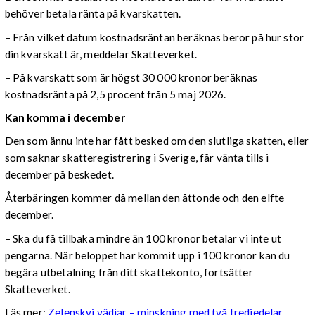
behöver betala ränta på kvarskatten.
– Från vilket datum kostnadsräntan beräknas beror på hur stor
din kvarskatt är, meddelar Skatteverket.
– På kvarskatt som är högst 30 000 kronor beräknas
kostnadsränta på 2,5 procent från 5 maj 2026.
Kan komma i december
Den som ännu inte har fått besked om den slutliga skatten, eller
som saknar skatteregistrering i Sverige, får vänta tills i
december på beskedet.
Återbäringen kommer då mellan den åttonde och den elfte
december.
– Ska du få tillbaka mindre än 100 kronor betalar vi inte ut
pengarna. När beloppet har kommit upp i 100 kronor kan du
begära utbetalning från ditt skattekonto, fortsätter
Skatteverket.
Läs mer:
Zelenskyj vädjar – minskning med två tredjedelar