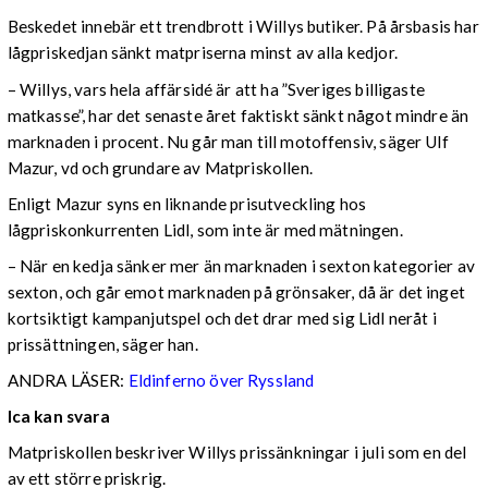
Beskedet innebär ett trendbrott i Willys butiker. På årsbasis har
lågpriskedjan sänkt matpriserna minst av alla kedjor.
– Willys, vars hela affärsidé är att ha ”Sveriges billigaste
matkasse”, har det senaste året faktiskt sänkt något mindre än
marknaden i procent. Nu går man till motoffensiv, säger Ulf
Mazur, vd och grundare av Matpriskollen.
Enligt Mazur syns en liknande prisutveckling hos
lågpriskonkurrenten Lidl, som inte är med mätningen.
– När en kedja sänker mer än marknaden i sexton kategorier av
sexton, och går emot marknaden på grönsaker, då är det inget
kortsiktigt kampanjutspel och det drar med sig Lidl neråt i
prissättningen, säger han.
ANDRA LÄSER:
Eldinferno över Ryssland
Ica kan svara
Matpriskollen beskriver Willys prissänkningar i juli som en del
av ett större priskrig.