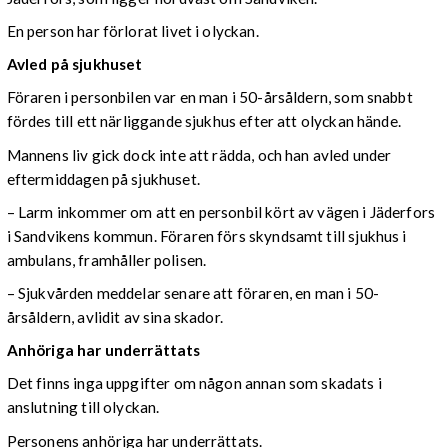
En person har förlorat livet i olyckan.
Avled på sjukhuset
Föraren i personbilen var en man i 50-årsåldern, som snabbt
fördes till ett närliggande sjukhus efter att olyckan hände.
Mannens liv gick dock inte att rädda, och han avled under
eftermiddagen på sjukhuset.
– Larm inkommer om att en personbil kört av vägen i Jäderfors
i Sandvikens kommun. Föraren förs skyndsamt till sjukhus i
ambulans, framhåller polisen.
– Sjukvården meddelar senare att föraren, en man i 50-
årsåldern, avlidit av sina skador.
Anhöriga har underrättats
Det finns inga uppgifter om någon annan som skadats i
anslutning till olyckan.
Personens anhöriga har underrättats.