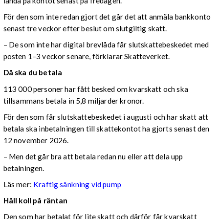
landa på kontot senast på fredagen.
För den som inte redan gjort det går det att anmäla bankkonto
senast tre veckor efter beslut om slutgiltig skatt.
– De som inte har digital brevlåda får slutskattebeskedet med
posten 1–3 veckor senare, förklarar Skatteverket.
Då ska du betala
113 000 personer har fått besked om kvarskatt och ska
tillsammans betala in 5,8 miljarder kronor.
För den som får slutskattebeskedet i augusti och har skatt att
betala ska inbetalningen till skattekontot ha gjorts senast den
12 november 2026.
– Men det går bra att betala redan nu eller att dela upp
betalningen.
Läs mer:
Kraftig sänkning vid pump
Håll koll på räntan
Den som har betalat för lite skatt och därför får kvarskatt