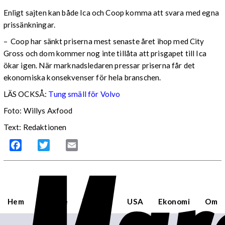
Enligt sajten kan både Ica och Coop komma att svara med egna
prissänkningar.
– Coop har sänkt priserna mest senaste året ihop med City
Gross och dom kommer nog inte tillåta att prisgapet till Ica
ökar igen. När marknadsledaren pressar priserna får det
ekonomiska konsekvenser för hela branschen.
LÄS OCKSÅ:
Tung smäll för Volvo
Foto: Willys Axfood
Text: Redaktionen
Facebook
Twitter
Email
Hem
Sverige
Världen
USA
Ekonomi
Om