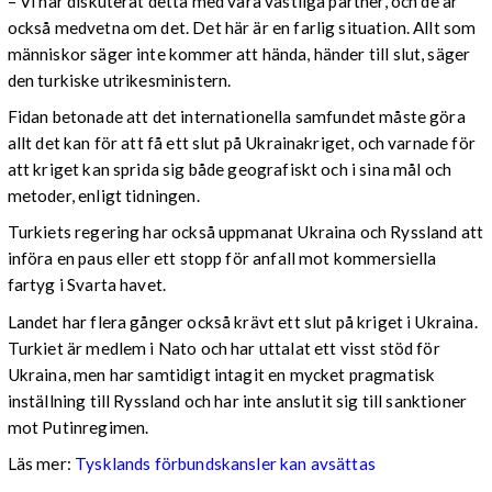
– Vi har diskuterat detta med våra västliga partner, och de är
också medvetna om det. Det här är en farlig situation. Allt som
människor säger inte kommer att hända, händer till slut, säger
den turkiske utrikesministern.
Fidan betonade att det internationella samfundet måste göra
allt det kan för att få ett slut på Ukrainakriget, och varnade för
att kriget kan sprida sig både geografiskt och i sina mål och
metoder, enligt tidningen.
Turkiets regering har också uppmanat Ukraina och Ryssland att
införa en paus eller ett stopp för anfall mot kommersiella
fartyg i Svarta havet.
Landet har flera gånger också krävt ett slut på kriget i Ukraina.
Turkiet är medlem i Nato och har uttalat ett visst stöd för
Ukraina, men har samtidigt intagit en mycket pragmatisk
inställning till Ryssland och har inte anslutit sig till sanktioner
mot Putinregimen.
Läs mer:
Tysklands förbundskansler kan avsättas