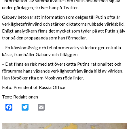
”information” av samma kvalité som Putin delade med sig av
under gårdagen, skriver han på Twitter.
Gabuev betonar att information som delges till Putin ofta är
verklighetsfrånvänd och stärker diktatorns rubbade världsbild.
Enligt analytikern finns det mycket som tyder på att Putin själv
tror på den propaganda som han förmedlar.
– En känslomässig och felinformerad rysk ledare ger en kalla
kårar, framhåller Gabuev och tillägger:
– Det finns en risk med att överskatta Putins rationalitet och
försumma hans växande verklighetsfrånvända bild av världen.
Han försöker rita om Moskvas röda linjer.
Foto: President of Russia Office
Text: Redaktionen
Facebook
Twitter
Email