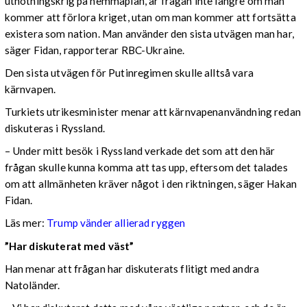
utnötningskrig på hemmaplan, är frågan inte längre om man
kommer att förlora kriget, utan om man kommer att fortsätta
existera som nation. Man använder den sista utvägen man har,
säger Fidan, rapporterar RBC-Ukraine.
Den sista utvägen för Putinregimen skulle alltså vara
kärnvapen.
Turkiets utrikesminister menar att kärnvapenanvändning redan
diskuteras i Ryssland.
– Under mitt besök i Ryssland verkade det som att den här
frågan skulle kunna komma att tas upp, eftersom det talades
om att allmänheten kräver något i den riktningen, säger Hakan
Fidan.
Läs mer:
Trump vänder allierad ryggen
”Har diskuterat med väst”
Han menar att frågan har diskuterats flitigt med andra
Natoländer.