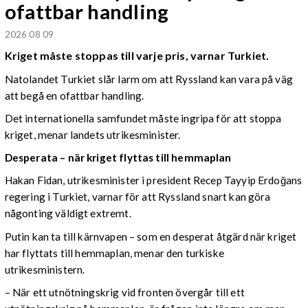
ofattbar handling
2026 08 09
Kriget måste stoppas till varje pris, varnar Turkiet.
Natolandet Turkiet slår larm om att Ryssland kan vara på väg
att begå en ofattbar handling.
Det internationella samfundet måste ingripa för att stoppa
kriget, menar landets utrikesminister.
Desperata – när kriget flyttas till hemmaplan
Hakan Fidan, utrikesminister i president Recep Tayyip Erdoğans
regering i Turkiet, varnar för att Ryssland snart kan göra
någonting väldigt extremt.
Putin kan ta till kärnvapen – som en desperat åtgärd när kriget
har flyttats till hemmaplan, menar den turkiske
utrikesministern.
– När ett utnötningskrig vid fronten övergår till ett