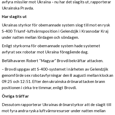
avfyra missiler mot Ukraina – nu har det slagits ut, rapporterar
Ukrainska Pravda.
Har slagits ut
Ukrainas styrkor för obemannade system slog till mot en rysk
S-400 Triumf-luftvärnsposition i Gelendzjik i Krasnodar Kraj
under natten mellan lördagen och söndagen.
Enligt styrkorna för obemannade system hade systemet
avfyrat sex robotar mot Ukraina föregående dag.
Befälhavaren Robert “Magyar” Brovdi bekräftar attacken.
– Brovdi uppgav att S-400-systemet i närheten av Gelendzjik
genomförde sex robotavfyrningar den 8 augusti mellan klockan
09:25 och 12:51. Efter den ukrainska drönarattacken brann
positionen i cirka tre timmar, enligt Brovdi.
Övriga träffar
Dessutom rapporterar Ukrainas drönarstyrkor att de slagit till
mot fyra andra ryska luftvärnsresurser under natten mellan