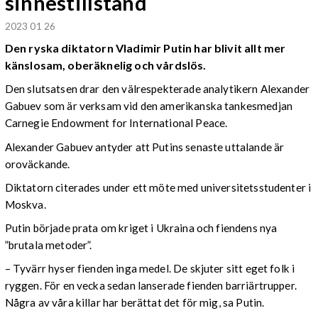
sinnestillstånd
2023 01 26
Den ryska diktatorn Vladimir Putin har blivit allt mer
känslosam, oberäknelig och vårdslös.
Den slutsatsen drar den välrespekterade analytikern Alexander
Gabuev som är verksam vid den amerikanska tankesmedjan
Carnegie Endowment for International Peace.
Alexander Gabuev antyder att Putins senaste uttalande är
oroväckande.
Diktatorn citerades under ett möte med universitetsstudenter i
Moskva.
Putin började prata om kriget i Ukraina och fiendens nya
”brutala metoder”.
– Tyvärr hyser fienden inga medel. De skjuter sitt eget folk i
ryggen. För en vecka sedan lanserade fienden barriärtrupper.
Några av våra killar har berättat det för mig, sa Putin.