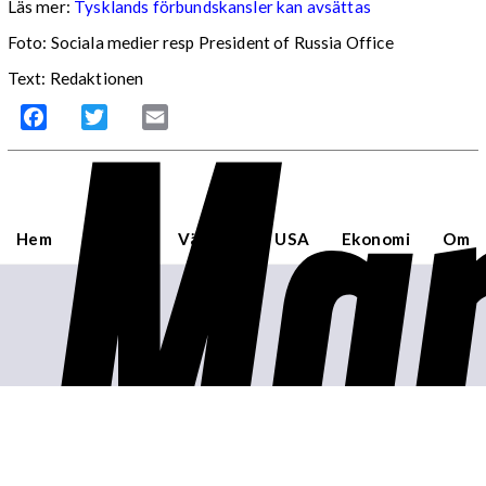
Läs mer:
Tysklands förbundskansler kan avsättas
Foto:
Sociala medier resp President of Russia Office
Mar
Text: Redaktionen
Facebook
Twitter
Email
Hem
Sverige
Världen
USA
Ekonomi
Om