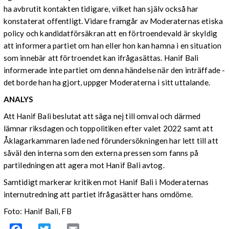
ha avbrutit kontakten tidigare, vilket han själv också har
konstaterat offentligt. Vidare framgår av Moderaternas etiska
policy och kandidatförsäkran att en förtroendevald är skyldig
att informera partiet om han eller hon kan hamna i en situation
som innebär att förtroendet kan ifrågasättas. Hanif Bali
informerade inte partiet om denna händelse när den inträffade -
det borde han ha gjort, uppger Moderaterna i sitt uttalande.
ANALYS
Att Hanif Bali beslutat att säga nej till omval och därmed
lämnar riksdagen och toppolitiken efter valet 2022 samt att
Åklagarkammaren lade ned förundersökningen har lett till att
såväl den interna som den externa pressen som fanns på
partiledningen att agera mot Hanif Bali avtog.
Samtidigt markerar kritiken mot Hanif Bali i Moderaternas
internutredning att partiet ifrågasätter hans omdöme.
Foto: Hanif Bali, FB