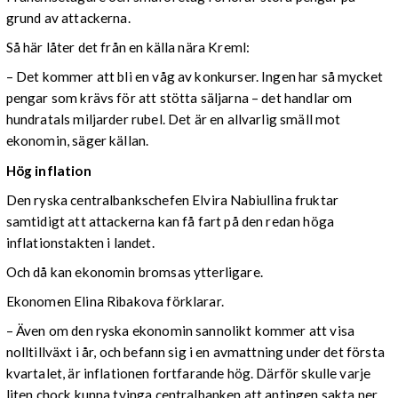
grund av attackerna.
Så här låter det från en källa nära Kreml:
– Det kommer att bli en våg av konkurser. Ingen har så mycket
pengar som krävs för att stötta säljarna – det handlar om
hundratals miljarder rubel. Det är en allvarlig smäll mot
ekonomin, säger källan.
Hög inflation
Den ryska centralbankschefen Elvira Nabiullina fruktar
samtidigt att attackerna kan få fart på den redan höga
inflationstakten i landet.
Och då kan ekonomin bromsas ytterligare.
Ekonomen Elina Ribakova förklarar.
– Även om den ryska ekonomin sannolikt kommer att visa
nolltillväxt i år, och befann sig i en avmattning under det första
kvartalet, är inflationen fortfarande hög. Därför skulle varje
liten chock kunna tvinga centralbanken att antingen sakta ner