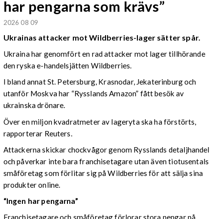
har pengarna som krävs”
2026 08 09
Ukrainas attacker mot Wildberries-lager sätter spår.
Ukraina har genomfört en rad attacker mot lager tillhörande
den ryska e-handelsjätten Wildberries.
I bland annat St. Petersburg, Krasnodar, Jekaterinburg och
utanför Moskva har “Rysslands Amazon” fått besök av
ukrainska drönare.
Över en miljon kvadratmeter av lageryta ska ha förstörts,
rapporterar Reuters.
Attackerna skickar chockvågor genom Rysslands detaljhandel
och påverkar inte bara franchisetagare utan även tiotusentals
småföretag som förlitar sig på Wildberries för att sälja sina
produkter online.
“Ingen har pengarna”
Franchisetagare och småföretag förlorar stora pengar på