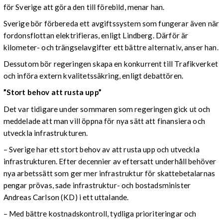
för Sverige att göra den till förebild, menar han.
Sverige bör förbereda ett avgiftssystem som fungerar även när
fordonsflottan elektrifieras, enligt Lindberg. Därför är
kilometer- och trängselavgifter ett bättre alternativ, anser han.
Dessutom bör regeringen skapa en konkurrent till Trafikverket
och införa extern kvalitetssäkring, enligt debattören.
”Stort behov att rusta upp”
Det var tidigare under sommaren som regeringen gick ut och
meddelade att man vill öppna för nya sätt att finansiera och
utveckla infrastrukturen.
– Sverige har ett stort behov av att rusta upp och utveckla
infrastrukturen. Efter decennier av eftersatt underhåll behöver
nya arbetssätt som ger mer infrastruktur för skattebetalarnas
pengar prövas, sade infrastruktur- och bostadsminister
Andreas Carlson (KD) i ett uttalande.
– Med bättre kostnadskontroll, tydliga prioriteringar och