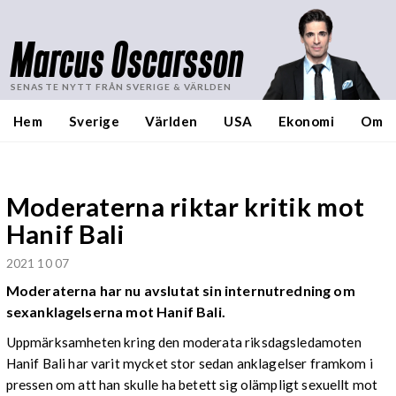
Marcus Oscarsson
SENASTE NYTT FRÅN SVERIGE & VÄRLDEN
Hem
Sverige
Världen
USA
Ekonomi
Om
Moderaterna riktar kritik mot
Hanif Bali
2021 10 07
Moderaterna har nu avslutat sin internutredning om
sexanklagelserna mot Hanif Bali.
Uppmärksamheten kring den moderata riksdagsledamoten
Hanif Bali har varit mycket stor sedan anklagelser framkom i
pressen om att han skulle ha betett sig olämpligt sexuellt mot