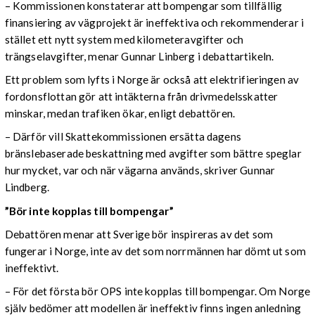
– Kommissionen konstaterar att bompengar som tillfällig
finansiering av vägprojekt är ineffektiva och rekommenderar i
stället ett nytt system med kilometeravgifter och
trängselavgifter, menar Gunnar Linberg i debattartikeln.
Ett problem som lyfts i Norge är också att elektrifieringen av
fordonsflottan gör att intäkterna från drivmedelsskatter
minskar, medan trafiken ökar, enligt debattören.
– Därför vill Skattekommissionen ersätta dagens
bränslebaserade beskattning med avgifter som bättre speglar
hur mycket, var och när vägarna används, skriver Gunnar
Lindberg.
”Bör inte kopplas till bompengar”
Debattören menar att Sverige bör inspireras av det som
fungerar i Norge, inte av det som norrmännen har dömt ut som
ineffektivt.
– För det första bör OPS inte kopplas till bompengar. Om Norge
själv bedömer att modellen är ineffektiv finns ingen anledning