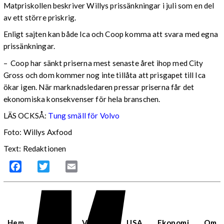
Matpriskollen beskriver Willys prissänkningar i juli som en del
av ett större priskrig.
Enligt sajten kan både Ica och Coop komma att svara med egna
prissänkningar.
– Coop har sänkt priserna mest senaste året ihop med City
Gross och dom kommer nog inte tillåta att prisgapet till Ica
ökar igen. När marknadsledaren pressar priserna får det
ekonomiska konsekvenser för hela branschen.
LÄS OCKSÅ:
Tung smäll för Volvo
Foto: Willys Axfood
Text: Redaktionen
Facebook
Twitter
Email
Hem
Sverige
Världen
USA
Ekonomi
Om