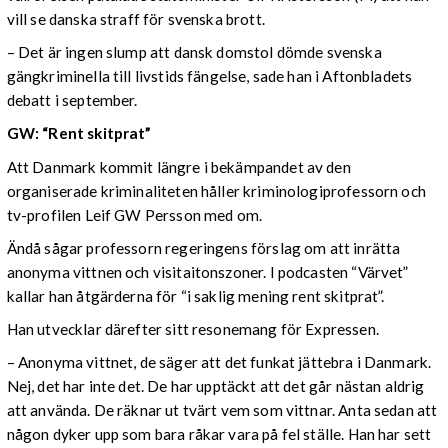
vill se danska straff för svenska brott.
– Det är ingen slump att dansk domstol dömde svenska
gängkriminella till livstids fängelse, sade han i Aftonbladets
debatt i september.
GW: “Rent skitprat”
Att Danmark kommit längre i bekämpandet av den
organiserade kriminaliteten håller kriminologiprofessorn och
tv-profilen Leif GW Persson med om.
Ändå sågar professorn regeringens förslag om att inrätta
anonyma vittnen och visitaitonszoner. I podcasten “Värvet”
kallar han åtgärderna för “i saklig mening rent skitprat”.
Han utvecklar därefter sitt resonemang för Expressen.
– Anonyma vittnet, de säger att det funkat jättebra i Danmark.
Nej, det har inte det. De har upptäckt att det går nästan aldrig
att använda. De räknar ut tvärt vem som vittnar. Anta sedan att
någon dyker upp som bara råkar vara på fel ställe. Han har sett