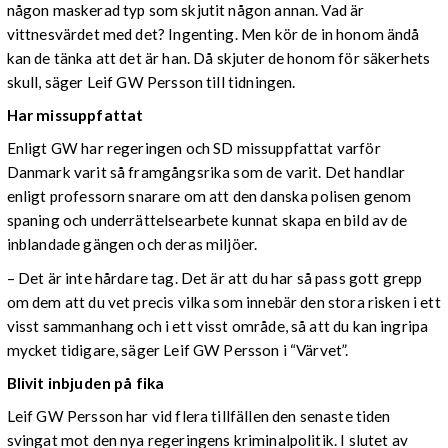
någon maskerad typ som skjutit någon annan. Vad är
vittnesvärdet med det? Ingenting. Men kör de in honom ändå
kan de tänka att det är han. Då skjuter de honom för säkerhets
skull, säger Leif GW Persson till tidningen.
Har missuppfattat
Enligt GW har regeringen och SD missuppfattat varför
Danmark varit så framgångsrika som de varit. Det handlar
enligt professorn snarare om att den danska polisen genom
spaning och underrättelsearbete kunnat skapa en bild av de
inblandade gängen och deras miljöer.
– Det är inte hårdare tag. Det är att du har så pass gott grepp
om dem att du vet precis vilka som innebär den stora risken i ett
visst sammanhang och i ett visst område, så att du kan ingripa
mycket tidigare, säger Leif GW Persson i “Värvet”.
Blivit inbjuden på fika
Leif GW Persson har vid flera tillfällen den senaste tiden
svingat mot den nya regeringens kriminalpolitik. I slutet av