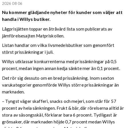
2026 08 06
Nu kommer glädjande nyheter för kunder som väljer att
handla i Willys butiker.
Lågprisjätten toppar en åtråvärd lista som publicerats av
jämförelsesajten Matpriskollen.
Listan handlar om vilka livsmedelsbutiker som genomfört
störst prissänkningar i juli.
Willys utklassar konkurrenterna med prissänkningar på 0,5
procent, medan ingen annan kedja sänkte mer än 0,1 procent.
Det rör sig dessuto om en bred prissänkning. Inom sexton
varukategorier genomförde Willys större prissänkningar än
marknaden.
– Tyngst väger skafferi, snacks och mejeri, som står för 57
procent av hela sänkningen. Frukt & bär, där rörelserna alltid är
stora av säsongsskäl, förklarar bara 6 procent. Tydligast är
grönsaker, där marknaden höjde 0,7 procent medan Willys