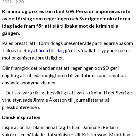
2022 12 20
Kriminologiprofessorn Leif GW Persson imponeras inte
av de förslag som regeringen och Sverigedemokraterna
idag lade fram för att slå tillbaka mot de kriminella
gängen.
På en pressträff i förmiddags presenterade partiledarna bakom
Tidöavtalet
nya hårda förslag
på ett så kallat Trygghetspaket
mot organiserad brottslighet.
Där framgick det bland annat att regeringen och SD ger i
uppdrag att utreda möjligheten till visitationszoner samt att
använda anonyma vittnen.
–
Det ska vara riktigt besvärligt att vara kriminell i det Sverige
vi nu styr, sade Jimmie Åkesson till journalisterna på
presskonferensen.
Dansk inspiration
Inspiration har bland annat tagits från Danmark. Redan i
valrörelsen påtalade statsminister Ulf Kristersson (M) att han