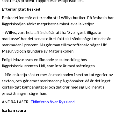
sänkte 0,6 procent, rapporterar Matpriskollen.
Efterlängtat besked
Beskedet innebär ett trendbrott i Willys butiker. På årsbasis har
lågpriskedjan sänkt matpriserna minst av alla kedjor.
– Willys, vars hela affärsidé är att ha ”Sveriges billigaste
matkasse”, har det senaste året faktiskt sänkt något mindre än
marknaden i procent. Nu går man till motoffensiv, säger Ulf
Mazur, vd och grundare av Matpriskollen.
Enligt Mazur syns en liknande prisutveckling hos
lågpriskonkurrenten Lidl, som inte är med mätningen.
– När en kedja sänker mer än marknaden i sexton kategorier av
sexton, och går emot marknaden på grönsaker, då är det inget
kortsiktigt kampanjutspel och det drar med sig Lidl neråt i
prissättningen, säger han.
ANDRA LÄSER:
Eldinferno över Ryssland
Ica kan svara