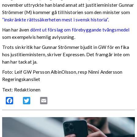
november uttryckte han bland annat att justitieminister Gunnar
Strömmer (M) kommer gå till historien som den minister som
“inskränkte rättssäkerheten mest i svensk historia”
.
Han har även
dömt ut förslag om förebyggande tvångsmedel
som exempelvis hemlig avlyssning.
Trots sin kritik har Gunnar Strömmer bjudit in GW för en fika
hos justitieministern, skriver Expressen. Det framgår inte om
han har tackat ja.
Foto: Leif GW Persson AlbinOlsson, resp Ninni Andersson
Regeringskansliet
Text: Redaktionen
Facebook
Twitter
Email