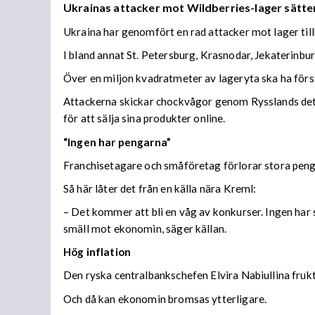
Ukrainas attacker mot Wildberries-lager sätter
Ukraina har genomfört en rad attacker mot lager til
I bland annat St. Petersburg, Krasnodar, Jekaterinb
Över en miljon kvadratmeter av lageryta ska ha förs
Attackerna skickar chockvågor genom Rysslands detal
för att sälja sina produkter online.
“Ingen har pengarna”
Franchisetagare och småföretag förlorar stora peng
Så här låter det från en källa nära Kreml:
– Det kommer att bli en våg av konkurser. Ingen har s
smäll mot ekonomin, säger källan.
Hög inflation
Den ryska centralbankschefen Elvira Nabiullina frukta
Och då kan ekonomin bromsas ytterligare.