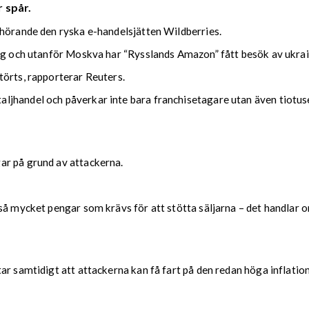
 spår.
lhörande den ryska e-handelsjätten Wildberries.
urg och utanför Moskva har “Rysslands Amazon” fått besök av ukra
törts, rapporterar Reuters.
jhandel och påverkar inte bara franchisetagare utan även tiotus
ar på grund av attackerna.
å mycket pengar som krävs för att stötta säljarna – det handlar om
r samtidigt att attackerna kan få fart på den redan höga inflation