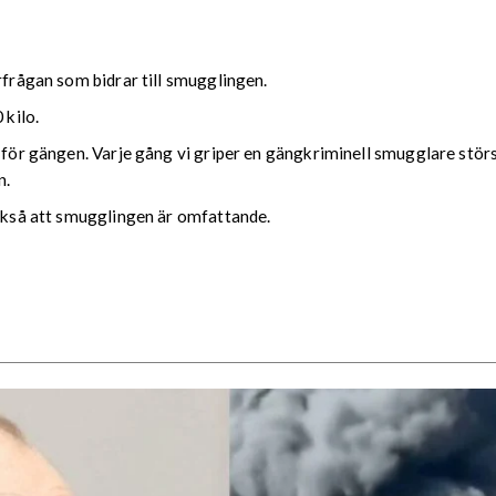
rfrågan som bidrar till smugglingen.
 kilo.
r för gängen. Varje gång vi griper en gängkriminell smugglare stö
n.
också att smugglingen är omfattande.