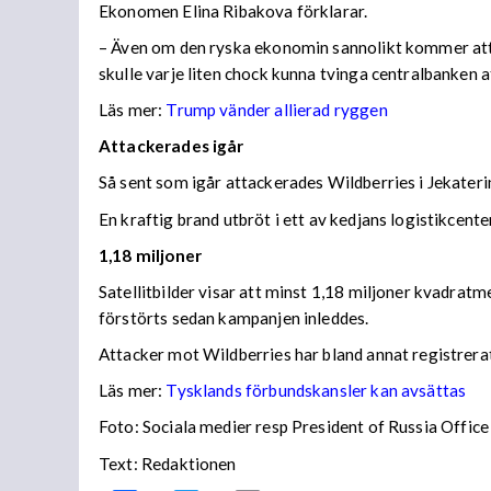
Ekonomen Elina Ribakova förklarar.
– Även om den ryska ekonomin sannolikt kommer att vis
skulle varje liten chock kunna tvinga centralbanken 
Läs mer:
Trump vänder allierad ryggen
Attackerades igår
Så sent som igår attackerades Wildberries i Jekateri
En kraftig brand utbröt i ett av kedjans logistikce
1,18 miljoner
Satellitbilder visar att minst 1,18 miljoner kvadratm
förstörts sedan kampanjen inleddes.
Attacker mot Wildberries har bland annat registrera
Läs mer:
Tysklands förbundskansler kan avsättas
Foto:
Sociala medier resp President of Russia Office
Text: Redaktionen