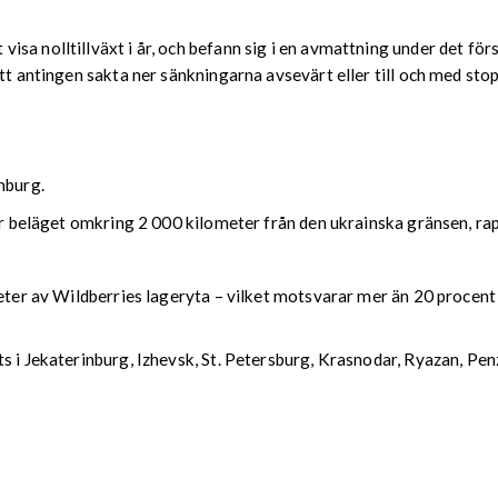
a nolltillväxt i år, och befann sig i en avmattning under det förs
att antingen sakta ner sänkningarna avsevärt eller till och med sto
nburg.
nter beläget omkring 2 000 kilometer från den ukrainska gränsen, 
eter av Wildberries lageryta – vilket motsvarar mer än 20 procent 
ts i Jekaterinburg, Izhevsk, St. Petersburg, Krasnodar, Ryazan, P