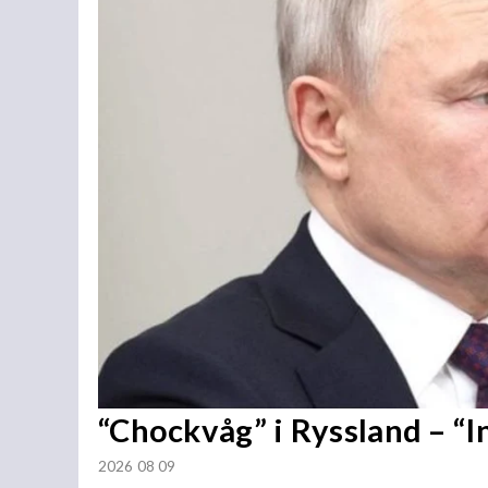
“Chockvåg” i Ryssland – “
2026 08 09