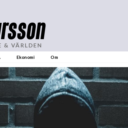
rsson
E & VÄRLDEN
A
Ekonomi
Om