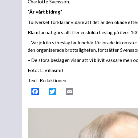
Charlotte Svensson.
“Är vårt bidrag”
Tullverket förklarar vidare att det är den ökade efte
Bland annat görs allt fler enskilda beslag på över 100
– Varje kilo vi beslagtar innebär förlorade inkomste
den organiserade brottsligheten, fortsätter Svensso
– De stora beslagen visar att vi blivit vassare men 
Foto: L. Villasmil
Text: Redaktionen
Facebook
Twitter
Email