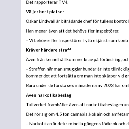
Det rapporterar TV4.
Väljer bort platser
Oskar Lindwall är biträdande chef för tullens kontroll
Han menar även att det behövs fler inspektörer.
– Vi behöver fler inspektörer i yttre tjänst som kontr
Kräver hårdare straff
Även från kennelhåll kommer krav på förändring, oc
– Straffen när man smugglar hundar är inte tillräckl
kommer det att fortsätta om man inte skärper vid gr
Bara under de första sex månaderna av 2023 har omk
Även narkotikabeslag
Tullverket framhåller även att narkotikabeslagen un
Det rör sig om 4,5 ton cannabis, kokain och amfetam
– Narkotikan är de kriminella gängens födkrok och d