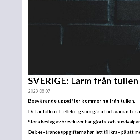
SVERIGE: Larm från tullen
2023 08 07
Besvärande uppgifter kommer nu från tullen.
Det är tullen i Trelleborg som går ut och varnar för a
Stora beslag av brevduvor har gjorts, och hundvalpar
De besvärande uppgifterna har lett till krav på att 