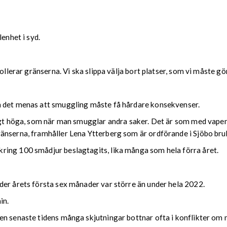
enhet i syd.
ollerar gränserna. Vi ska slippa välja bort platser, som vi måste gö
h det menas att smuggling måste få hårdare konsekvenser.
igt höga, som när man smugglar andra saker. Det är som med vapen 
änserna, framhåller Lena Ytterberg som är ordförande i Sjöbo br
ring 100 smådjur beslagtagits, lika många som hela förra året.
der årets första sex månader var större än under hela 2022.
in.
en senaste tidens många skjutningar bottnar ofta i konflikter om