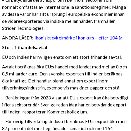
normalt omfattas av internationella sanktionsregimer. Många
av dessa varor har sitt ursprung i europeiska ekonomier innan
de vidareexporteras via indiska mellanhänder, framhåller
Strider Technologies.
ANDRA LÄSER:
Ikoniskt cykelmärke i konkurs – efter 104 år
Stort frihandelsavtal
EU och Indien har nyligen enats om ett stort frihandelsavtal.
Avtalet beräknas öka EU:s handel med landet med mellan 8 och
8,5 miljarder euro. Den svenska exporten till Indien beräknas
öka kraftigt. Det handlar bland annat om export inom
tillverkningsindustrin, exempelvis maskiner, papper och stål.
– Beräkningar från 2023 visar att EU:s export kan öka betydligt
i flera sektorer där Sverige redan idag har en betydande export
till Indien, rapporterar Kommerskollegium.
– För övrig tillverkningsindustri beräknas EU:s export öka med
87 procent i det mer begränsade scenariot och med 154