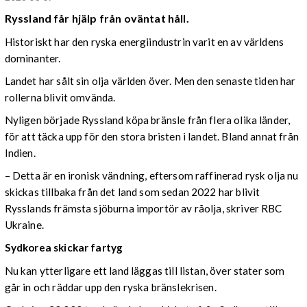
Ryssland får hjälp från oväntat håll.
Historiskt har den ryska energiindustrin varit en av världens
dominanter.
Landet har sålt sin olja världen över. Men den senaste tiden har
rollerna blivit omvända.
Nyligen började Ryssland köpa bränsle från flera olika länder,
för att täcka upp för den stora bristen i landet. Bland annat från
Indien.
– Detta är en ironisk vändning, eftersom raffinerad rysk olja nu
skickas tillbaka från det land som sedan 2022 har blivit
Rysslands främsta sjöburna importör av råolja, skriver RBC
Ukraine.
Sydkorea skickar fartyg
Nu kan ytterligare ett land läggas till listan, över stater som
går in och räddar upp den ryska bränslekrisen.