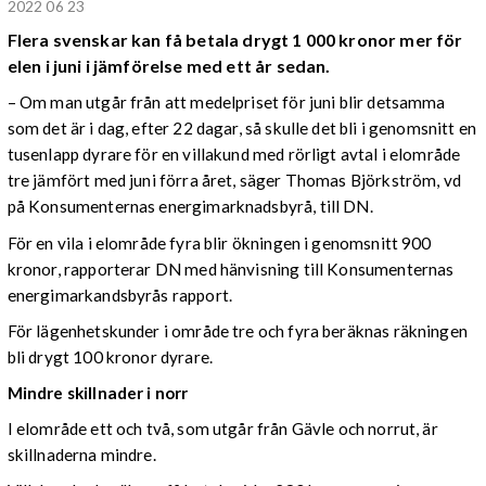
2022 06 23
Flera svenskar kan få betala drygt 1 000 kronor mer för
elen i juni i jämförelse med ett år sedan.
– Om man utgår från att medelpriset för juni blir detsamma
som det är i dag, efter 22 dagar, så skulle det bli i genomsnitt en
tusenlapp dyrare för en villakund med rörligt avtal i elområde
tre jämfört med juni förra året, säger Thomas Björkström, vd
på Konsumenternas energimarknadsbyrå, till DN.
För en vila i elområde fyra blir ökningen i genomsnitt 900
kronor, rapporterar DN med hänvisning till Konsumenternas
energimarkandsbyrås rapport.
För lägenhetskunder i område tre och fyra beräknas räkningen
bli drygt 100 kronor dyrare.
Mindre skillnader i norr
I elområde ett och två, som utgår från Gävle och norrut, är
skillnaderna mindre.