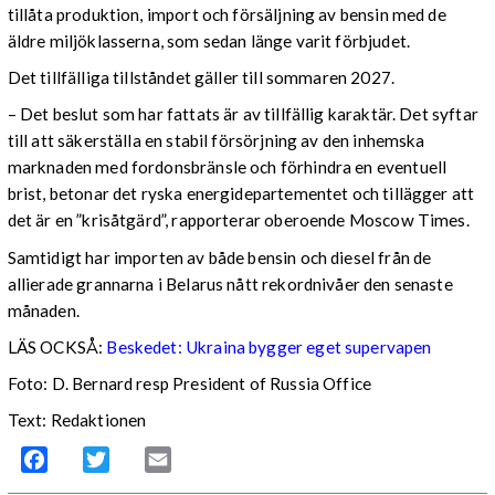
tillåta produktion, import och försäljning av bensin med de
äldre miljöklasserna, som sedan länge varit förbjudet.
Det tillfälliga tillståndet gäller till sommaren 2027.
– Det beslut som har fattats är av tillfällig karaktär. Det syftar
till att säkerställa en stabil försörjning av den inhemska
marknaden med fordonsbränsle och förhindra en eventuell
brist, betonar det ryska energidepartementet och tillägger att
det är en ”krisåtgärd”, rapporterar oberoende Moscow Times.
Samtidigt har importen av både bensin och diesel från de
allierade grannarna i Belarus nått rekordnivåer den senaste
månaden.
LÄS OCKSÅ:
Beskedet: Ukraina bygger eget supervapen
Foto: D. Bernard resp President of Russia Office
Text: Redaktionen
Facebook
Twitter
Email