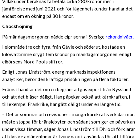
Villakunder beräknas få betala cirka 280 kronor mer i
jämförelse med juni 2021 och för lägenhetskunder handlar det
endast om en ökning på 30 kronor.
Chockhöjning
På måndagsmorgonen nådde elpriserna i Sverige
rekordnivåer.
I elområde tre och fyra, från Gävle och söderut, kostade en
kilowattimme drygt fem kronor på måndagsmorgonen, enligt
elbörsens Nord Pools siffror.
Enligt Jonas Lindström, energimarknadsinspektionens
analytiker, beror den kraftiga prisökningen på flera faktorer.
Främst handlar det om en begränsad gasexport från Ryssland
och att det blåser dåligt. Han påpekar också att kärnkraften, i
till exempel Frankrike, har gått dåligt under en längre tid.
– Det är sommar och revisioner i många kärnkraftverk där man
måste stoppa för bränslebyten och sådant som ger en påverkan
under vissa timmar, säger Jonas Lindström till DN och förklarar
att dyrare anläggningar är tvungna att användas för att tillföra