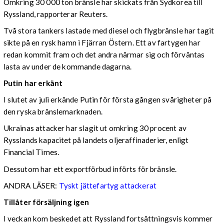
Omkring 30 000 ton bränsle har skickats från Sydkorea till
Ryssland, rapporterar Reuters.
Två stora tankers lastade med diesel och flygbränsle har tagit
sikte på en rysk hamn i Fjärran Östern. Ett av fartygen har
redan kommit fram och det andra närmar sig och förväntas
lasta av under de kommande dagarna.
Putin har erkänt
I slutet av juli erkände Putin för första gången svårigheter på
den ryska bränslemarknaden.
Ukrainas attacker har slagit ut omkring 30 procent av
Rysslands kapacitet på landets oljeraffinaderier, enligt
Financial Times.
Dessutom har ett exportförbud införts för bränsle.
ANDRA LÄSER:
Tyskt jättefartyg attackerat
Tillåter försäljning igen
I veckan kom beskedet att Ryssland fortsättningsvis kommer