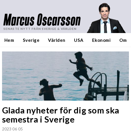
Marcus Oscarsson
SENASTE NYTT FRÅN SVERIGE & VÄRLDEN
Hem
Sverige
Världen
USA
Ekonomi
Om
Glada nyheter för dig som ska
semestra i Sverige
2023 06 05