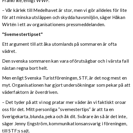
Frankrike, enligt WWF.
– Vår kärlek till Medelhavet är stor, men vi gör alldeles för lite
för att minska utsläppen och skydda havsmiljön, säger Håkan
Wirtén i ett av organisationens pressmeddelanden.
"Svemestertipset"
Ett argument till att åka utomlands på sommaren är ofta
vädret.
Den svenska sommaren kan vara oförutsägbar och i värsta fall
nästan regna bort helt.
Men enligt Svenska Turistföreningen, STF, är det nog mest en
myt. Organisationen har gjort undersökningar som pekar på att
väderfaktorn är överdriven.
– Det tyder på att vi nog pratar mer väder än vi faktiskt oroar
oss för det. Mitt personliga “svemestertips” är att ta en
Sverigekarta, blunda, peka och åk dit. Svårare än så är det inte,
säger Jenny Engström, kommunikationsansvarig i föreningen,
till STF:s sajt.