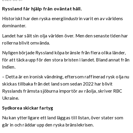
Ryssland får hjälp från oväntat håll.
Historiskt har den ryska energiindustrin varit en av världens
dominanter.
Landet har sålt sin olja världen över. Men den senaste tiden har
rollerna blivit omvända.
Nyligen började Ryssland köpa bränsle från flera olika länder,
för att täcka upp för den stora bristen i landet. Bland annat från
Indien.
– Detta är en ironisk vändning, eftersom raffinerad rysk olja nu
skickas tillbaka från det land som sedan 2022 har blivit
Rysslands främsta sjöburna importör av råolja, skriver RBC
Ukraine.
Sydkorea skickar fartyg
Nu kan ytterligare ett land läggas till listan, över stater som
går in och räddar upp den ryska bränslekrisen.