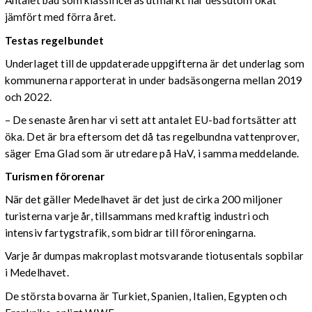
Antalet bad som klassificeras utmärkt har dessutom ökat
jämfört med förra året.
Testas regelbundet
Underlaget till de uppdaterade uppgifterna är det underlag som
kommunerna rapporterat in under badsäsongerna mellan 2019
och 2022.
– De senaste åren har vi sett att antalet EU-bad fortsätter att
öka. Det är bra eftersom det då tas regelbundna vattenprover,
säger Ema Glad som är utredare på HaV, i samma meddelande.
Turismen förorenar
När det gäller Medelhavet är det just de cirka 200 miljoner
turisterna varje år, tillsammans med kraftig industri och
intensiv fartygstrafik, som bidrar till föroreningarna.
Varje år dumpas makroplast motsvarande tiotusentals sopbilar
i Medelhavet.
De största bovarna är Turkiet, Spanien, Italien, Egypten och