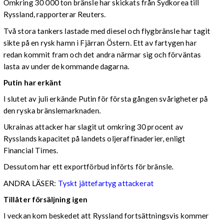
Omkring 30 000 ton bränsle har skickats från Sydkorea till
Ryssland, rapporterar Reuters.
Två stora tankers lastade med diesel och flygbränsle har tagit
sikte på en rysk hamn i Fjärran Östern. Ett av fartygen har
redan kommit fram och det andra närmar sig och förväntas
lasta av under de kommande dagarna.
Putin har erkänt
I slutet av juli erkände Putin för första gången svårigheter på
den ryska bränslemarknaden.
Ukrainas attacker har slagit ut omkring 30 procent av
Rysslands kapacitet på landets oljeraffinaderier, enligt
Financial Times.
Dessutom har ett exportförbud införts för bränsle.
ANDRA LÄSER:
Tyskt jättefartyg attackerat
Tillåter försäljning igen
I veckan kom beskedet att Ryssland fortsättningsvis kommer