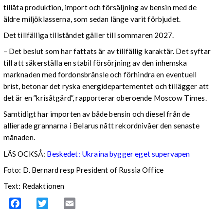
tillåta produktion, import och försäljning av bensin med de
äldre miljöklasserna, som sedan länge varit förbjudet.
Det tillfälliga tillståndet gäller till sommaren 2027.
– Det beslut som har fattats är av tillfällig karaktär. Det syftar
till att säkerställa en stabil försörjning av den inhemska
marknaden med fordonsbränsle och förhindra en eventuell
brist, betonar det ryska energidepartementet och tillägger att
det är en ”krisåtgärd”, rapporterar oberoende Moscow Times.
Samtidigt har importen av både bensin och diesel från de
allierade grannarna i Belarus nått rekordnivåer den senaste
månaden.
LÄS OCKSÅ:
Beskedet: Ukraina bygger eget supervapen
Foto: D. Bernard resp President of Russia Office
Text: Redaktionen
Facebook
Twitter
Email