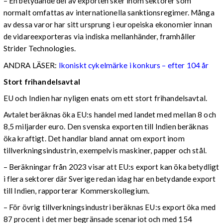
– En betydande del av exporten sker inom sektorer som
normalt omfattas av internationella sanktionsregimer. Många
av dessa varor har sitt ursprung i europeiska ekonomier innan
de vidareexporteras via indiska mellanhänder, framhåller
Strider Technologies.
ANDRA LÄSER:
Ikoniskt cykelmärke i konkurs – efter 104 år
Stort frihandelsavtal
EU och Indien har nyligen enats om ett stort frihandelsavtal.
Avtalet beräknas öka EU:s handel med landet med mellan 8 och
8,5 miljarder euro. Den svenska exporten till Indien beräknas
öka kraftigt. Det handlar bland annat om export inom
tillverkningsindustrin, exempelvis maskiner, papper och stål.
– Beräkningar från 2023 visar att EU:s export kan öka betydligt
i flera sektorer där Sverige redan idag har en betydande export
till Indien, rapporterar Kommerskollegium.
– För övrig tillverkningsindustri beräknas EU:s export öka med
87 procent i det mer begränsade scenariot och med 154