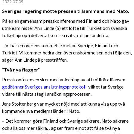
2022 07 05
Sveriges regering mötte pressen tillsammans med Nato.
På en en gemensam presskonferens med Finland och Nato gav
utrikesminister Ann Linde (S) ett löfte till Turkiet och svenska
folket apropå det avtal som skrivits mellan länderna.
– Vi har en överenskommelse mellan Sverige, Finland och
Turkiet. Vi kommer hedra den överenskommelsen och följa den,
säger Ann Linde på pressträffen.
“Två nya flaggor”
Presskonferensen sker med anledning av att militäralliansen
godkänner Sveriges anslutningsprotokoll
, vilket tar Sverige
vidare till nästa steg i ansökningsprocessen.
Jens Stoltenberg var mycket nöjd med att kunna visa upp två
kommande nya medlemsländer i Nato.
– Det kommer göra Finland och Sverige säkrare, Nato säkrare
och alla oss mer säkra. Jag ser fram emot att få se två nya