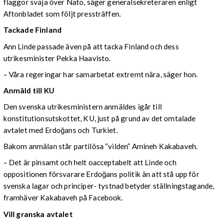
flaggor svaja över Nato, säger generalsekreteraren enligt
Aftonbladet som följt pressträffen.
Tackade Finland
Ann Linde passade även på att tacka Finland och dess
utrikesminister Pekka Haavisto.
– Våra regeringar har samarbetat extremt nära, säger hon.
Anmäld till KU
Den svenska utrikesministern anmäldes igår till
konstitutionsutskottet, KU, just på grund av det omtalade
avtalet med Erdoğans och Turkiet.
Bakom anmälan står partilösa “vilden” Amineh Kakabaveh.
–
Det är pinsamt och helt oacceptabelt att Linde och
oppositionen försvarare Erdoğans politik än att stå upp för
svenska lagar och principer- tystnad betyder ställningstagande,
framhäver Kakabaveh på Facebook.
Vill granska avtalet