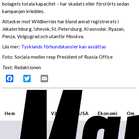
bolagets totala kapacitet – har skadats eller förstörts sedan
kampanjen inleddes.
Attacker mot Wildberries har bland annat registrerats i
Jekaterinburg, Izhevsk, St. Petersburg, Krasnodar, Ryazan,
Penza, Volgograd och utanför Moskva.
Läs mer:
Tysklands förbundskansler kan avsättas
Foto:
Sociala medier resp President of Russia Office
Mar
Text: Redaktionen
Facebook
Twitter
Email
Hem
Sverige
Världen
USA
Ekonomi
Om