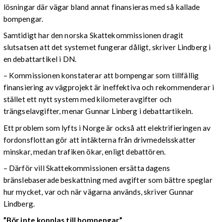
lösningar där vägar bland annat finansieras med så kallade
bompengar.
Samtidigt har den norska Skattekommissionen dragit
slutsatsen att det systemet fungerar dåligt, skriver Lindberg i
en debattartikel i DN.
– Kommissionen konstaterar att bompengar som tillfällig
finansiering av vägprojekt är ineffektiva och rekommenderar i
stället ett nytt system med kilometeravgifter och
trängselavgifter, menar Gunnar Linberg i debattartikeln.
Ett problem som lyfts i Norge är också att elektrifieringen av
fordonsflottan gör att intäkterna från drivmedelsskatter
minskar, medan trafiken ökar, enligt debattören.
– Därför vill Skattekommissionen ersätta dagens
bränslebaserade beskattning med avgifter som bättre speglar
hur mycket, var och när vägarna används, skriver Gunnar
Lindberg.
”Bör inte kopplas till bompengar”