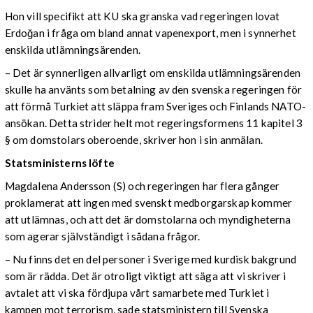
Hon vill specifikt att KU ska granska vad regeringen lovat
Erdoğan i fråga om bland annat vapenexport, men i synnerhet
enskilda utlämningsärenden.
– Det är synnerligen allvarligt om enskilda utlämningsärenden
skulle ha använts som betalning av den svenska regeringen för
att förmå Turkiet att släppa fram Sveriges och Finlands NATO-
ansökan. Detta strider helt mot regeringsformens 11 kapitel 3
§ om domstolars oberoende, skriver hon i sin anmälan.
Statsministerns löfte
Magdalena Andersson (S) och regeringen har flera gånger
proklamerat att ingen med svenskt medborgarskap kommer
att utlämnas, och att det är domstolarna och myndigheterna
som agerar självständigt i sådana frågor.
– Nu finns det en del personer i Sverige med kurdisk bakgrund
som är rädda. Det är otroligt viktigt att säga att vi skriver i
avtalet att vi ska fördjupa vårt samarbete med Turkiet i
kampen mot terrorism, sade statsministern till Svenska