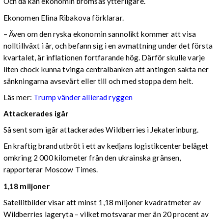
Och då kan ekonomin bromsas ytterligare.
Ekonomen Elina Ribakova förklarar.
– Även om den ryska ekonomin sannolikt kommer att visa
nolltillväxt i år, och befann sig i en avmattning under det första
kvartalet, är inflationen fortfarande hög. Därför skulle varje
liten chock kunna tvinga centralbanken att antingen sakta ner
sänkningarna avsevärt eller till och med stoppa dem helt.
Läs mer:
Trump vänder allierad ryggen
Attackerades igår
Så sent som igår attackerades Wildberries i Jekaterinburg.
En kraftig brand utbröt i ett av kedjans logistikcenter beläget
omkring 2 000 kilometer från den ukrainska gränsen,
rapporterar Moscow Times.
1,18 miljoner
Satellitbilder visar att minst 1,18 miljoner kvadratmeter av
Wildberries lageryta – vilket motsvarar mer än 20 procent av