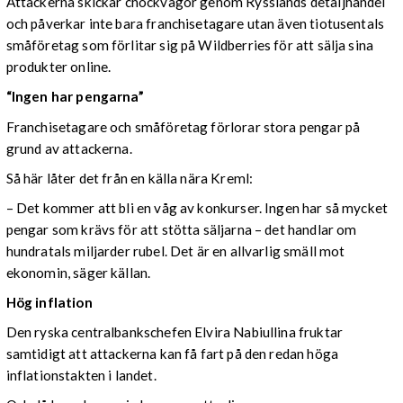
Attackerna skickar chockvågor genom Rysslands detaljhandel
och påverkar inte bara franchisetagare utan även tiotusentals
småföretag som förlitar sig på Wildberries för att sälja sina
produkter online.
“Ingen har pengarna”
Franchisetagare och småföretag förlorar stora pengar på
grund av attackerna.
Så här låter det från en källa nära Kreml:
– Det kommer att bli en våg av konkurser. Ingen har så mycket
pengar som krävs för att stötta säljarna – det handlar om
hundratals miljarder rubel. Det är en allvarlig smäll mot
ekonomin, säger källan.
Hög inflation
Den ryska centralbankschefen Elvira Nabiullina fruktar
samtidigt att attackerna kan få fart på den redan höga
inflationstakten i landet.