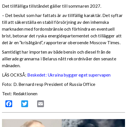
Det tillfälliga tillståndet gäller till sommaren 2027.
– Det beslut som har fattats är av tillfällig karaktär. Det syftar
till att säkerställa en stabil försörjning av den inhemska
marknaden med fordonsbränsle och förhindra en eventuell
brist, betonar det ryska energidepartementet och tillägger att
det är en ”krisåtgärd”, rapporterar oberoende Moscow Times.
Samtidigt har importen av både bensin och diesel från de
allierade grannarna i Belarus nått rekordnivåer den senaste
månaden.
LÄS OCKSÅ:
Beskedet: Ukraina bygger eget supervapen
Foto: D. Bernard resp President of Russia Office
Text: Redaktionen
Facebook
Twitter
Email