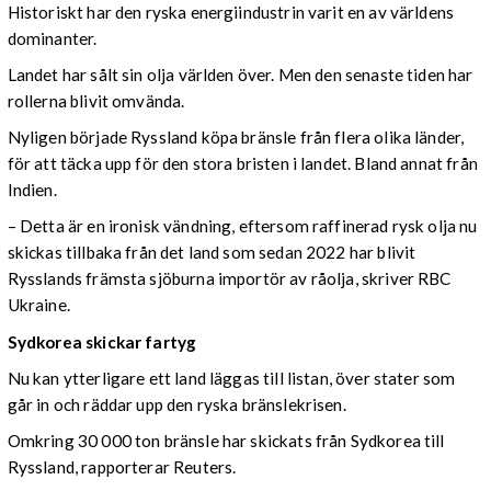
Historiskt har den ryska energiindustrin varit en av världens
dominanter.
Landet har sålt sin olja världen över. Men den senaste tiden har
rollerna blivit omvända.
Nyligen började Ryssland köpa bränsle från flera olika länder,
för att täcka upp för den stora bristen i landet. Bland annat från
Indien.
– Detta är en ironisk vändning, eftersom raffinerad rysk olja nu
skickas tillbaka från det land som sedan 2022 har blivit
Rysslands främsta sjöburna importör av råolja, skriver RBC
Ukraine.
Sydkorea skickar fartyg
Nu kan ytterligare ett land läggas till listan, över stater som
går in och räddar upp den ryska bränslekrisen.
Omkring 30 000 ton bränsle har skickats från Sydkorea till
Ryssland, rapporterar Reuters.