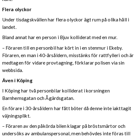
Flera olyckor
Under tisdagskvällen har flera olyckor ägt rum på olika håll i
landet.
Bland annat har en person i Bjuv kolliderat med en mur.
– Föraren till en personbil har kört in i en stenmur i Ekeby.
Föraren, en man i 40-årsåldern, misstänks för rattfylleri och är
medtagen för vidare provtagning, förklarar polisen via sin
webbsida.
Även i Köping
I Köping har två personbilar kolliderat i korsningen
Barnhemsgatan och Ågärdsgatan.
En förare i 30-årsåldern har fått böter då denne inte iakttagit
väjningsplikt.
– Föraren av den påkörda bilen klagar på bröstsmärtor och
undersöks av ambulanspersonal, men behövdes inte föras till