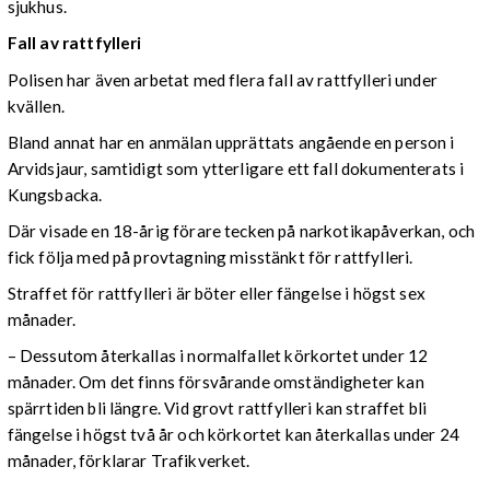
sjukhus.
Fall av rattfylleri
Polisen har även arbetat med flera fall av rattfylleri under
kvällen.
Bland annat har en anmälan upprättats angående en person i
Arvidsjaur, samtidigt som ytterligare ett fall dokumenterats i
Kungsbacka.
Där visade en 18-årig förare tecken på narkotikapåverkan, och
fick följa med på provtagning misstänkt för rattfylleri.
Straffet för rattfylleri är böter eller fängelse i högst sex
månader.
– Dessutom återkallas i normalfallet körkortet under 12
månader. Om det finns försvårande omständigheter kan
spärrtiden bli längre. Vid grovt rattfylleri kan straffet bli
fängelse i högst två år och körkortet kan återkallas under 24
månader, förklarar Trafikverket.