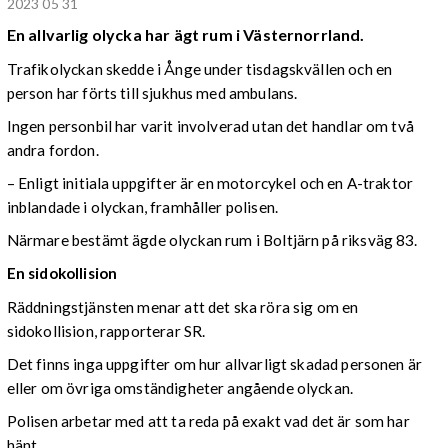
2023 05 31
En allvarlig olycka har ägt rum i Västernorrland.
Trafikolyckan skedde i Ånge under tisdagskvällen och en
person har förts till sjukhus med ambulans.
Ingen personbil har varit involverad utan det handlar om två
andra fordon.
– Enligt initiala uppgifter är en motorcykel och en A-traktor
inblandade i olyckan, framhåller polisen.
Närmare bestämt ägde olyckan rum i Boltjärn på riksväg 83.
En sidokollision
Räddningstjänsten menar att det ska röra sig om en
sidokollision, rapporterar SR.
Det finns inga uppgifter om hur allvarligt skadad personen är
eller om övriga omständigheter angående olyckan.
Polisen arbetar med att ta reda på exakt vad det är som har
hänt.