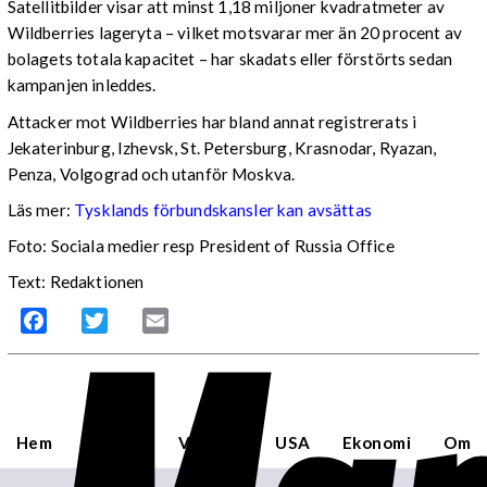
Satellitbilder visar att minst 1,18 miljoner kvadratmeter av
Wildberries lageryta – vilket motsvarar mer än 20 procent av
bolagets totala kapacitet – har skadats eller förstörts sedan
kampanjen inleddes.
Attacker mot Wildberries har bland annat registrerats i
Jekaterinburg, Izhevsk, St. Petersburg, Krasnodar, Ryazan,
Penza, Volgograd och utanför Moskva.
Läs mer:
Tysklands förbundskansler kan avsättas
Foto:
Sociala medier resp President of Russia Office
Text: Redaktionen
Facebook
Twitter
Email
Hem
Sverige
Världen
USA
Ekonomi
Om