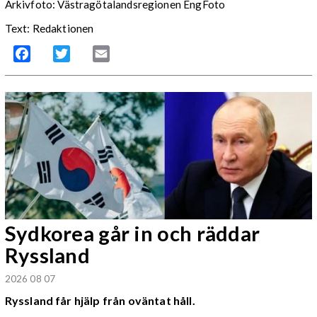
Arkivfoto: Västragötalandsregionen EngFoto
Text: Redaktionen
Facebook
Twitter
Email
Sydkorea går in och räddar
Ryssland
2026 08 07
Ryssland får hjälp från oväntat håll.