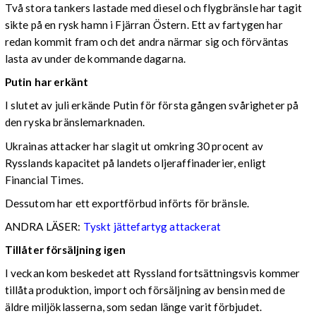
Två stora tankers lastade med diesel och flygbränsle har tagit
sikte på en rysk hamn i Fjärran Östern. Ett av fartygen har
redan kommit fram och det andra närmar sig och förväntas
lasta av under de kommande dagarna.
Putin har erkänt
I slutet av juli erkände Putin för första gången svårigheter på
den ryska bränslemarknaden.
Ukrainas attacker har slagit ut omkring 30 procent av
Rysslands kapacitet på landets oljeraffinaderier, enligt
Financial Times.
Dessutom har ett exportförbud införts för bränsle.
ANDRA LÄSER:
Tyskt jättefartyg attackerat
Tillåter försäljning igen
I veckan kom beskedet att Ryssland fortsättningsvis kommer
tillåta produktion, import och försäljning av bensin med de
äldre miljöklasserna, som sedan länge varit förbjudet.