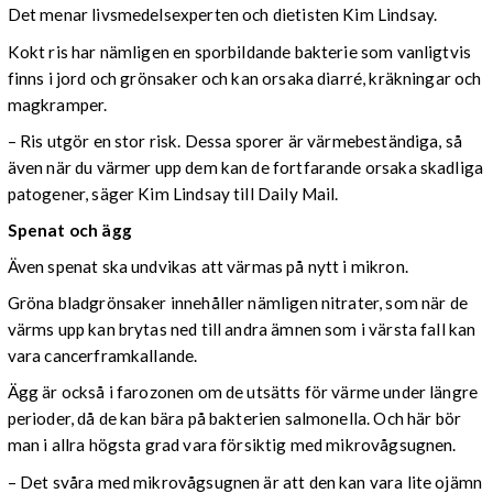
Det menar livsmedelsexperten och dietisten Kim Lindsay.
Kokt ris har nämligen en sporbildande bakterie som vanligtvis
finns i jord och grönsaker och kan orsaka diarré, kräkningar och
magkramper.
– Ris utgör en stor risk. Dessa sporer är värmebeständiga, så
även när du värmer upp dem kan de fortfarande orsaka skadliga
patogener, säger Kim Lindsay till Daily Mail.
Spenat och ägg
Även spenat ska undvikas att värmas på nytt i mikron.
Gröna bladgrönsaker innehåller nämligen nitrater, som när de
värms upp kan brytas ned till andra ämnen som i värsta fall kan
vara cancerframkallande.
Ägg är också i farozonen om de utsätts för värme under längre
perioder, då de kan bära på bakterien salmonella. Och här bör
man i allra högsta grad vara försiktig med mikrovågsugnen.
– Det svåra med mikrovågsugnen är att den kan vara lite ojämn