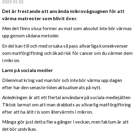
2023 05 02
Det är frestande att använda mikrovågsugnen för att
värma matrester som blivit över.
Men det finns vissa former av mat som absolut inte bör värmas
upp genom sådana metoder.
En del kan till och med orsaka så pass allvarliga konsekvenser
som matförgiftning och ökad risk för cancer om du värmer dem
i mikron.
Larm på sociala medier
Dilemmat kring vad man bör och inte bör värma upp dagen
efter har den senaste tiden aktualiserats på nytt.
Anledningen är att ett flertal användare på sociala mediejätten
Tiktok larmat om att man drabbats av allvarlig matförgiftning
efter att ha ätit ris som återvärmts i mikron.
Många gör just detta flera gånger i veckan, men faktum är att
det bör undvikas.