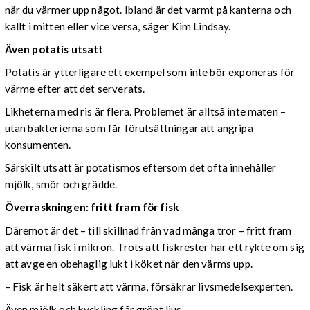
när du värmer upp något. Ibland är det varmt på kanterna och
kallt i mitten eller vice versa, säger Kim Lindsay.
Även potatis utsatt
Potatis är ytterligare ett exempel som inte bör exponeras för
värme efter att det serverats.
Likheterna med ris är flera. Problemet är alltså inte maten –
utan bakterierna som får förutsättningar att angripa
konsumenten.
Särskilt utsatt är potatismos eftersom det ofta innehåller
mjölk, smör och grädde.
Överraskningen: fritt fram för fisk
Däremot är det – till skillnad från vad många tror – fritt fram
att värma fisk i mikron. Trots att fiskrester har ett rykte om sig
att avge en obehaglig lukt i köket när den värms upp.
– Fisk är helt säkert att värma, försäkrar livsmedelsexperten.
Även mjölk och kyckling får grönt ljus.