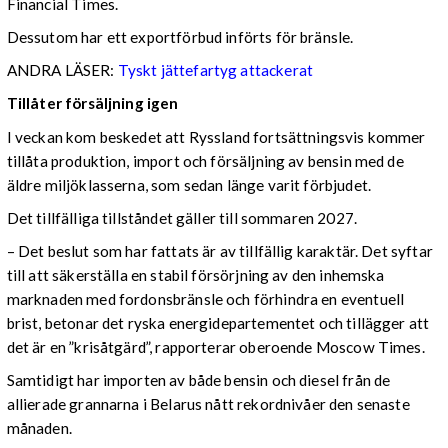
Financial Times.
Dessutom har ett exportförbud införts för bränsle.
ANDRA LÄSER:
Tyskt jättefartyg attackerat
Tillåter försäljning igen
I veckan kom beskedet att Ryssland fortsättningsvis kommer
tillåta produktion, import och försäljning av bensin med de
äldre miljöklasserna, som sedan länge varit förbjudet.
Det tillfälliga tillståndet gäller till sommaren 2027.
– Det beslut som har fattats är av tillfällig karaktär. Det syftar
till att säkerställa en stabil försörjning av den inhemska
marknaden med fordonsbränsle och förhindra en eventuell
brist, betonar det ryska energidepartementet och tillägger att
det är en ”krisåtgärd”, rapporterar oberoende Moscow Times.
Samtidigt har importen av både bensin och diesel från de
allierade grannarna i Belarus nått rekordnivåer den senaste
månaden.