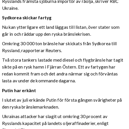
Rysslands främsta sjöburna importör av råolja, skriver RBC
Ukraine.
Sydkorea skickar fartyg
Nu kan ytterligare ett land läggas till listan, över stater som
går in och räddar upp den ryska bränslekrisen.
Omkring 30 000 ton bränsle har skickats från Sydkorea till
Ryssland, rapporterar Reuters.
Två stora tankers lastade med diesel och flygbränsle har tagit
sikte på en rysk hamn i Fjärran Östern. Ett av fartygen har
redan kommit fram och det andra närmar sig och förväntas
lasta av under de kommande dagarna.
Putin har erkänt
I slutet av juli erkände Putin för första gången svårigheter på
den ryska bränslemarknaden.
Ukrainas attacker har slagit ut omkring 30 procent av
Rysslands kapacitet på landets oljeraffinaderier, enligt