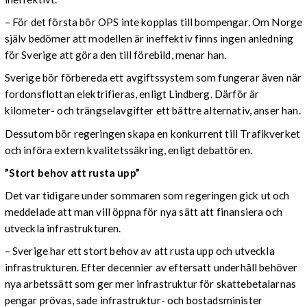
– För det första bör OPS inte kopplas till bompengar. Om Norge
själv bedömer att modellen är ineffektiv finns ingen anledning
för Sverige att göra den till förebild, menar han.
Sverige bör förbereda ett avgiftssystem som fungerar även när
fordonsflottan elektrifieras, enligt Lindberg. Därför är
kilometer- och trängselavgifter ett bättre alternativ, anser han.
Dessutom bör regeringen skapa en konkurrent till Trafikverket
och införa extern kvalitetssäkring, enligt debattören.
”Stort behov att rusta upp”
Det var tidigare under sommaren som regeringen gick ut och
meddelade att man vill öppna för nya sätt att finansiera och
utveckla infrastrukturen.
– Sverige har ett stort behov av att rusta upp och utveckla
infrastrukturen. Efter decennier av eftersatt underhåll behöver
nya arbetssätt som ger mer infrastruktur för skattebetalarnas
pengar prövas, sade infrastruktur- och bostadsminister