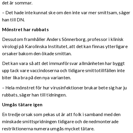
det är sommar.
– Det hade inte kunnat ske om den inte var mer smittsam, säger
han till DN.
Mönstret har rubbats
Dessutom framhåller Anders Sönnerborg, professor i klinisk
virologi på Karolinska Institutet, att det kan finnas ytterligare
orsaker bakom den ökade smittan.
Det kan vara så att det immunförsvar allmänheten har byggt
upp tack vare vaccindoserna och tidigare smittotillfällen inte
biter lika bra på den nya varianten.
– Hela mönstret för hur virusinfektioner brukar bete sig har ju
rubbats, säger han till tidningen.
Umgås tätare igen
En tredje orsak som pekas ut är att folk i samband med den
minskade smittspridningen tidigare och de nedmonterade
restriktionerna numera umgås mycket tätare.