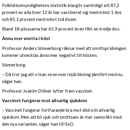
Folkhälsomyndighetens statistik klargör samtidigt att 87,2
procent av alla över 12 år har vaccinerat sig med minst 1 dos
och 85,1 procent med minst två doser.
Bland 18-plussarna har 65,9 procent även fått en tredje dos.
Ännu mer smitta i höst
Professor Anders Sönnerborg räknar med att smittspridningen
kommer utvecklas ännu mer negativt till hösten.
Sönnerborg.
– Då tror jag att vi kan se en mer rejäl ökning jämfört med nu,
säger han.
Professor Joakim Dillner lyfter fram vaccinet.
Vaccinet fungerar mot allvarlig sjukdom
– Vaccinet fungerar fortfarande bra mot död och allvarlig
sjukdom. Men att bli sjuk och smittsam är mer sannolikt med
den nya varianten, säger han till SvD.