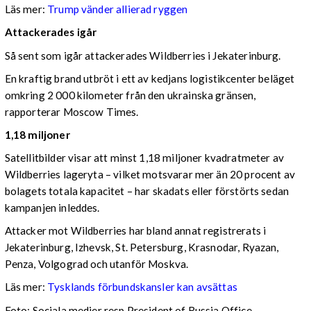
Läs mer:
Trump vänder allierad ryggen
Attackerades igår
Så sent som igår attackerades Wildberries i Jekaterinburg.
En kraftig brand utbröt i ett av kedjans logistikcenter beläget
omkring 2 000 kilometer från den ukrainska gränsen,
rapporterar Moscow Times.
1,18 miljoner
Satellitbilder visar att minst 1,18 miljoner kvadratmeter av
Wildberries lageryta – vilket motsvarar mer än 20 procent av
bolagets totala kapacitet – har skadats eller förstörts sedan
kampanjen inleddes.
Attacker mot Wildberries har bland annat registrerats i
Jekaterinburg, Izhevsk, St. Petersburg, Krasnodar, Ryazan,
Penza, Volgograd och utanför Moskva.
Läs mer:
Tysklands förbundskansler kan avsättas
Foto:
Sociala medier resp President of Russia Office