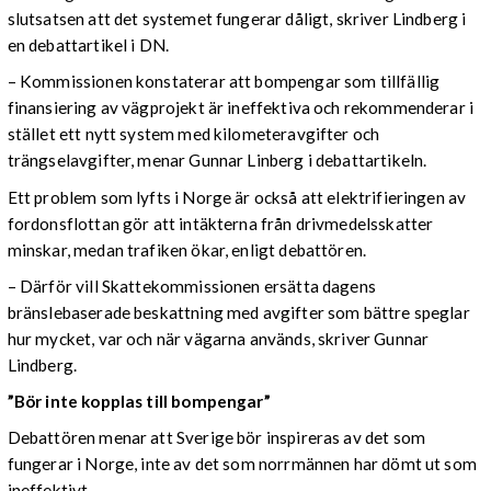
slutsatsen att det systemet fungerar dåligt, skriver Lindberg i
en debattartikel i DN.
– Kommissionen konstaterar att bompengar som tillfällig
finansiering av vägprojekt är ineffektiva och rekommenderar i
stället ett nytt system med kilometeravgifter och
trängselavgifter, menar Gunnar Linberg i debattartikeln.
Ett problem som lyfts i Norge är också att elektrifieringen av
fordonsflottan gör att intäkterna från drivmedelsskatter
minskar, medan trafiken ökar, enligt debattören.
– Därför vill Skattekommissionen ersätta dagens
bränslebaserade beskattning med avgifter som bättre speglar
hur mycket, var och när vägarna används, skriver Gunnar
Lindberg.
”Bör inte kopplas till bompengar”
Debattören menar att Sverige bör inspireras av det som
fungerar i Norge, inte av det som norrmännen har dömt ut som
ineffektivt.