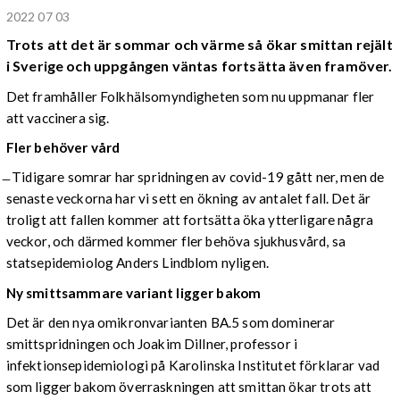
2022 07 03
Trots att det är sommar och värme så ökar smittan rejält
i Sverige och uppgången väntas fortsätta även framöver.
Det framhåller Folkhälsomyndigheten som nu uppmanar fler
att vaccinera sig.
Fler behöver vård
̶ Tidigare somrar har spridningen av covid-19 gått ner, men de
senaste veckorna har vi sett en ökning av antalet fall. Det är
troligt att fallen kommer att fortsätta öka ytterligare några
veckor, och därmed kommer fler behöva sjukhusvård, sa
statsepidemiolog Anders Lindblom nyligen.
Ny smittsammare variant ligger bakom
Det är den nya omikronvarianten BA.5 som dominerar
smittspridningen och Joakim Dillner, professor i
infektionsepidemiologi på Karolinska Institutet förklarar vad
som ligger bakom överraskningen att smittan ökar trots att