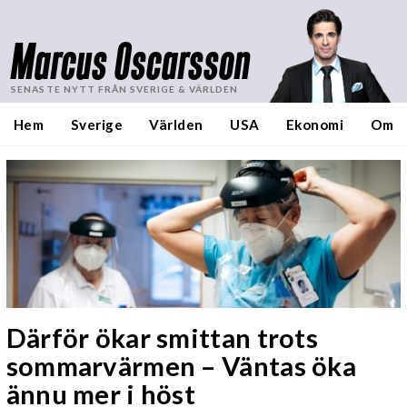
Marcus Oscarsson
SENASTE NYTT FRÅN SVERIGE & VÄRLDEN
Hem
Sverige
Världen
USA
Ekonomi
Om
Därför ökar smittan trots
sommarvärmen – Väntas öka
ännu mer i höst