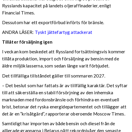
Rysslands kapacitet på landets oljeraffinaderier, enligt
Financial Times.
Dessutom har ett exportförbud införts för bränsle.
ANDRA LÄSER:
Tyskt jättefartyg attackerat
Tillåter försäljning igen
I veckan kom beskedet att Ryssland fortsättningsvis kommer
tillåta produktion, import och försäljning av bensin med de
äldre miljöklasserna, som sedan länge varit förbjudet.
Det tillfälliga tillståndet gäller till sommaren 2027.
– Det beslut som har fattats är av tillfällig karaktär. Det syftar
till att säkerställa en stabil försörjning av den inhemska
marknaden med fordonsbränsle och förhindra en eventuell
brist, betonar det ryska energidepartementet och tillägger att
det är en ”krisåtgärd”, rapporterar oberoende Moscow Times.
Samtidigt har importen av både bensin och diesel från de
allierade grannarna i Belarus nått rekordnivåer den senaste