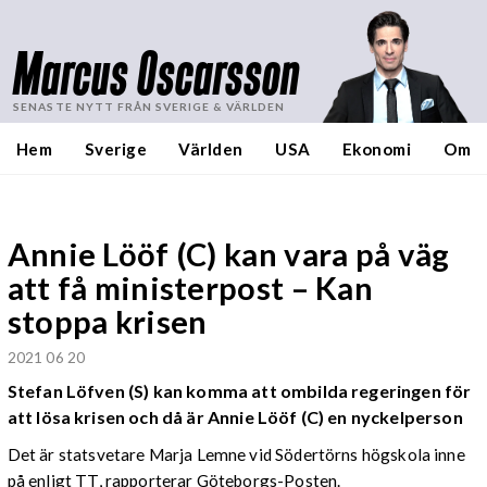
Marcus Oscarsson
SENASTE NYTT FRÅN SVERIGE & VÄRLDEN
Hem
Sverige
Världen
USA
Ekonomi
Om
Annie Lööf (C) kan vara på väg
att få ministerpost – Kan
stoppa krisen
2021 06 20
Stefan Löfven (S) kan komma att ombilda regeringen för
att lösa krisen och då är Annie Lööf (C) en nyckelperson
Det är statsvetare Marja Lemne vid Södertörns högskola inne
på enligt TT, rapporterar Göteborgs-Posten.