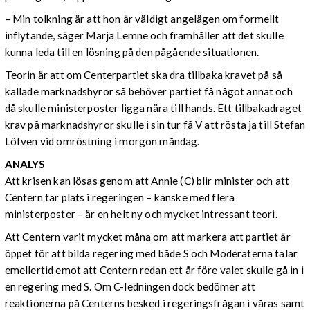
– Min tolkning är att hon är väldigt angelägen om formellt
inflytande, säger Marja Lemne och framhåller att det skulle
kunna leda till en lösning på den pågående situationen.
Teorin är att om Centerpartiet ska dra tillbaka kravet på så
kallade marknadshyror så behöver partiet få något annat och
då skulle ministerposter ligga nära till hands. Ett tillbakadraget
krav på marknadshyror skulle i sin tur få V att rösta ja till Stefan
Löfven vid omröstning i morgon måndag.
ANALYS
Att krisen kan lösas genom att Annie (C) blir minister och att
Centern tar plats i regeringen – kanske med flera
ministerposter – är en helt ny och mycket intressant teori.
Att Centern varit mycket måna om att markera att partiet är
öppet för att bilda regering med både S och Moderaterna talar
emellertid emot att Centern redan ett år före valet skulle gå in i
en regering med S. Om C-ledningen dock bedömer att
reaktionerna på Centerns besked i regeringsfrågan i våras samt