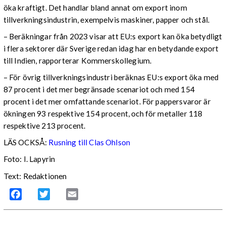
öka kraftigt. Det handlar bland annat om export inom
tillverkningsindustrin, exempelvis maskiner, papper och stål.
– Beräkningar från 2023 visar att EU:s export kan öka betydligt
i flera sektorer där Sverige redan idag har en betydande export
till Indien, rapporterar Kommerskollegium.
– För övrig tillverkningsindustri beräknas EU:s export öka med
87 procent i det mer begränsade scenariot och med 154
procent i det mer omfattande scenariot. För pappersvaror är
ökningen 93 respektive 154 procent, och för metaller 118
respektive 213 procent.
LÄS OCKSÅ:
Rusning till Clas Ohlson
Foto: I. Lapyrin
Text: Redaktionen
Facebook
Twitter
Email