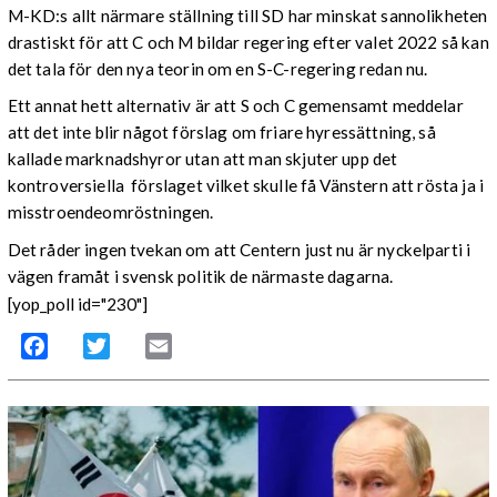
M-KD:s allt närmare ställning till SD har minskat sannolikheten
drastiskt för att C och M bildar regering efter valet 2022 så kan
det tala för den nya teorin om en S-C-regering redan nu.
Ett annat hett alternativ är att S och C gemensamt meddelar
att det inte blir något förslag om friare hyressättning, så
kallade marknadshyror utan att man skjuter upp det
kontroversiella förslaget vilket skulle få Vänstern att rösta ja i
misstroendeomröstningen.
Det råder ingen tvekan om att Centern just nu är nyckelparti i
vägen framåt i svensk politik de närmaste dagarna.
[yop_poll id="230"]
Facebook
Twitter
Email