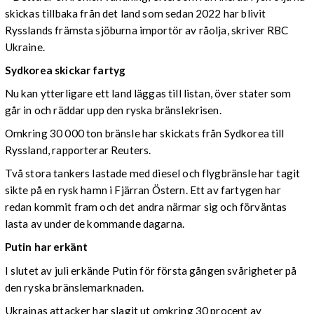
skickas tillbaka från det land som sedan 2022 har blivit
Rysslands främsta sjöburna importör av råolja, skriver RBC
Ukraine.
Sydkorea skickar fartyg
Nu kan ytterligare ett land läggas till listan, över stater som
går in och räddar upp den ryska bränslekrisen.
Omkring 30 000 ton bränsle har skickats från Sydkorea till
Ryssland, rapporterar Reuters.
Två stora tankers lastade med diesel och flygbränsle har tagit
sikte på en rysk hamn i Fjärran Östern. Ett av fartygen har
redan kommit fram och det andra närmar sig och förväntas
lasta av under de kommande dagarna.
Putin har erkänt
I slutet av juli erkände Putin för första gången svårigheter på
den ryska bränslemarknaden.
Ukrainas attacker har slagit ut omkring 30 procent av