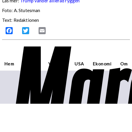
Läs mer:
Trump vänder allierad ryggen
Foto:
A. Stutesman
Text: Redaktionen
Mar
Facebook
Twitter
Email
Hem
Sverige
Världen
USA
Ekonomi
Om