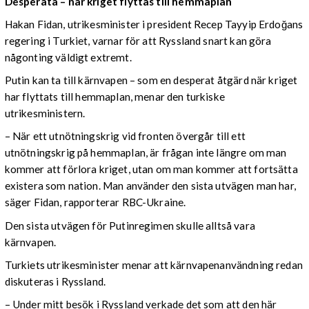
Desperata – när kriget flyttas till hemmaplan
Hakan Fidan, utrikesminister i president Recep Tayyip Erdoğans
regering i Turkiet, varnar för att Ryssland snart kan göra
någonting väldigt extremt.
Putin kan ta till kärnvapen – som en desperat åtgärd när kriget
har flyttats till hemmaplan, menar den turkiske
utrikesministern.
– När ett utnötningskrig vid fronten övergår till ett
utnötningskrig på hemmaplan, är frågan inte längre om man
kommer att förlora kriget, utan om man kommer att fortsätta
existera som nation. Man använder den sista utvägen man har,
säger Fidan, rapporterar RBC-Ukraine.
Den sista utvägen för Putinregimen skulle alltså vara
kärnvapen.
Turkiets utrikesminister menar att kärnvapenanvändning redan
diskuteras i Ryssland.
– Under mitt besök i Ryssland verkade det som att den här