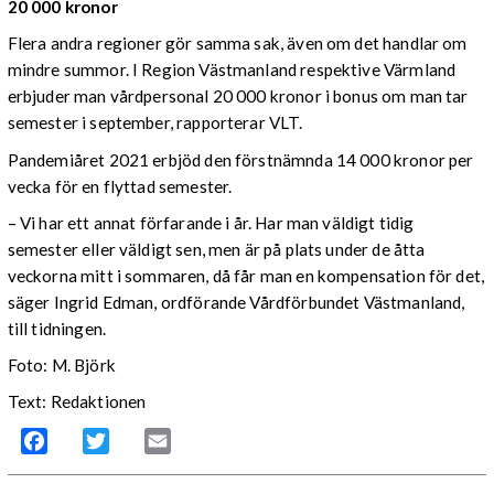
20 000 kronor
Flera andra regioner gör samma sak, även om det handlar om
mindre summor. I Region Västmanland respektive Värmland
erbjuder man vårdpersonal 20 000 kronor i bonus om man tar
semester i september, rapporterar VLT.
Pandemiåret 2021 erbjöd den förstnämnda 14 000 kronor per
vecka för en flyttad semester.
– Vi har ett annat förfarande i år. Har man väldigt tidig
semester eller väldigt sen, men är på plats under de åtta
veckorna mitt i sommaren, då får man en kompensation för det,
säger Ingrid Edman, ordförande Vårdförbundet Västmanland,
till tidningen.
Foto: M. Björk
Text: Redaktionen
Facebook
Twitter
Email