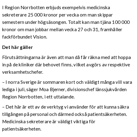
I Region Norrbotten erbjuds exempelvis medicinska
sekreterare 25 000 kronor per vecka om man skippar
semestern under högsäsongen. Totalt kan man tjäna 100 000
kronor om man jobbar mellan vecka 27 och 31, framhåller
fackförbundet Vision.
Det här gäller
Förutsättningarna är även att man då får räkna med att hoppa
in på de kliniker där behovet finns, vilket avgörs av respektive
verksamhetschefer.
– I norra Sverige är sommaren kort och väldigt många vill vara
lediga i juli, säger Moa Bjerner, divisionschef länssjukvården
Region Norrbotten, i ett uttalande.
– Det här är ett av de verktyg vi använder för att kunna säkra
tillgången på personal och därmed också patientsäkerheten.
Medicinska sekreterare är väldigt viktiga för
patientsäkerheten.