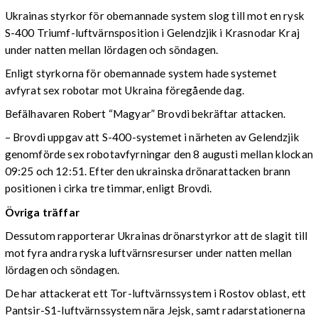
Ukrainas styrkor för obemannade system slog till mot en rysk
S-400 Triumf-luftvärnsposition i Gelendzjik i Krasnodar Kraj
under natten mellan lördagen och söndagen.
Enligt styrkorna för obemannade system hade systemet
avfyrat sex robotar mot Ukraina föregående dag.
Befälhavaren Robert “Magyar” Brovdi bekräftar attacken.
– Brovdi uppgav att S-400-systemet i närheten av Gelendzjik
genomförde sex robotavfyrningar den 8 augusti mellan klockan
09:25 och 12:51. Efter den ukrainska drönarattacken brann
positionen i cirka tre timmar, enligt Brovdi.
Övriga träffar
Dessutom rapporterar Ukrainas drönarstyrkor att de slagit till
mot fyra andra ryska luftvärnsresurser under natten mellan
lördagen och söndagen.
De har attackerat ett Tor-luftvärnssystem i Rostov oblast, ett
Pantsir-S1-luftvärnssystem nära Jejsk, samt radarstationerna