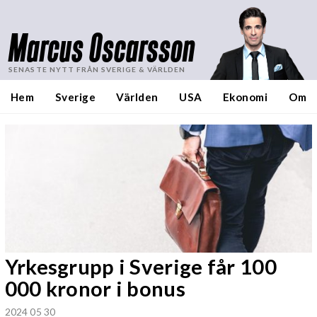
Marcus Oscarsson
SENASTE NYTT FRÅN SVERIGE & VÄRLDEN
Hem
Sverige
Världen
USA
Ekonomi
Om
Yrkesgrupp i Sverige får 100
000 kronor i bonus
2024 05 30