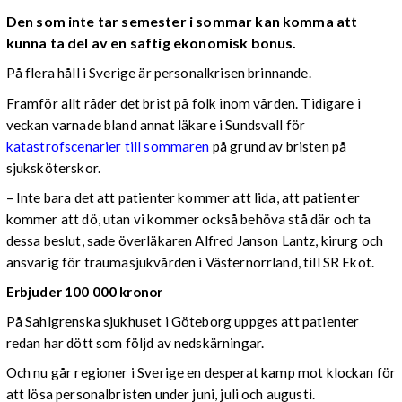
Den som inte tar semester i sommar kan komma att
kunna ta del av en saftig ekonomisk bonus.
På flera håll i Sverige är personalkrisen brinnande.
Framför allt råder det brist på folk inom vården. Tidigare i
veckan varnade bland annat läkare i Sundsvall för
katastrofscenarier till sommaren
på grund av bristen på
sjuksköterskor.
– Inte bara det att patienter kommer att lida, att patienter
kommer att dö, utan vi kommer också behöva stå där och ta
dessa beslut, sade överläkaren Alfred Janson Lantz, kirurg och
ansvarig för traumasjukvården i Västernorrland, till SR Ekot.
Erbjuder 100 000 kronor
På Sahlgrenska sjukhuset i Göteborg uppges att patienter
redan har dött som följd av nedskärningar.
Och nu går regioner i Sverige en desperat kamp mot klockan för
att lösa personalbristen under juni, juli och augusti.