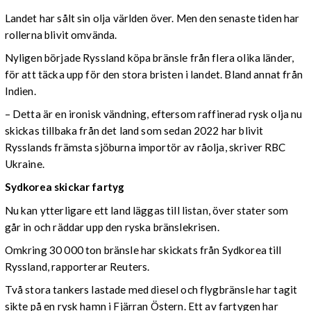
Landet har sålt sin olja världen över. Men den senaste tiden har
rollerna blivit omvända.
Nyligen började Ryssland köpa bränsle från flera olika länder,
för att täcka upp för den stora bristen i landet. Bland annat från
Indien.
– Detta är en ironisk vändning, eftersom raffinerad rysk olja nu
skickas tillbaka från det land som sedan 2022 har blivit
Rysslands främsta sjöburna importör av råolja, skriver RBC
Ukraine.
Sydkorea skickar fartyg
Nu kan ytterligare ett land läggas till listan, över stater som
går in och räddar upp den ryska bränslekrisen.
Omkring 30 000 ton bränsle har skickats från Sydkorea till
Ryssland, rapporterar Reuters.
Två stora tankers lastade med diesel och flygbränsle har tagit
sikte på en rysk hamn i Fjärran Östern. Ett av fartygen har