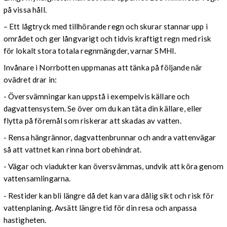
på vissa håll.
– Ett lågtryck med tillhörande regn och skurar stannar upp i
området och ger långvarigt och tidvis kraftigt regn med risk
för lokalt stora totala regnmängder, varnar SMHI.
Invånare i Norrbotten uppmanas att tänka på följande när
ovädret drar in:
- Översvämningar kan uppstå i exempelvis källare och
dagvattensystem. Se över om du kan täta din källare, eller
flytta på föremål som riskerar att skadas av vatten.
- Rensa hängrännor, dagvattenbrunnar och andra vattenvägar
så att vattnet kan rinna bort obehindrat.
- Vägar och viadukter kan översvämmas, undvik att köra genom
vattensamlingarna.
- Restider kan bli längre då det kan vara dålig sikt och risk för
vattenplaning. Avsätt längre tid för din resa och anpassa
hastigheten.