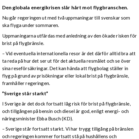
Den globala energikrisen slår hårt mot flygbranschen.
Nu går regeringen ut med två uppmaningar till svenskar som
ska flyga under sommaren.
Uppmaningarna utfärdas med anledning av den ökade risken för
brist på flygbränsle.
– Vid eventuella internationella resor är det därför alltid bra att
ta reda på hur det ser ut för det aktuella resmålet och se över
sina reseförsäkringar. Det kan hända att flygbolag ställer in
flyg på grund av prisökningar eller lokal brist på flygbränsle,
framhåller regeringen.
”Sverige står starkt”
I Sverige är det dock fortsatt låg risk för brist på flygbränsle,
och tillgången på bensin och diesel är god, enligt energi- och
näringsminister Ebba Busch (KD).
– Sverige står fortsatt starkt. Vi har trygg tillgång på bränslen
och regeringen kommer fortsatt stå på hushållens och