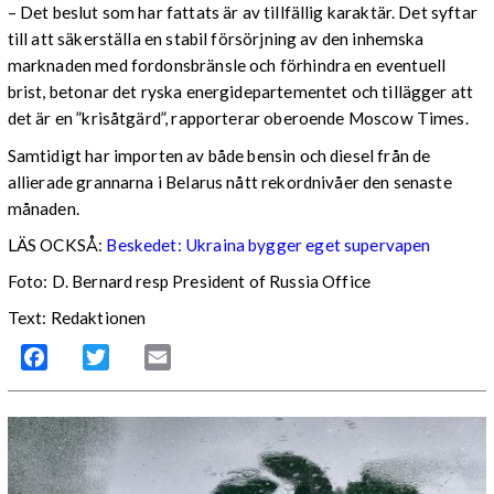
– Det beslut som har fattats är av tillfällig karaktär. Det syftar
till att säkerställa en stabil försörjning av den inhemska
marknaden med fordonsbränsle och förhindra en eventuell
brist, betonar det ryska energidepartementet och tillägger att
det är en ”krisåtgärd”, rapporterar oberoende Moscow Times.
Samtidigt har importen av både bensin och diesel från de
allierade grannarna i Belarus nått rekordnivåer den senaste
månaden.
LÄS OCKSÅ:
Beskedet: Ukraina bygger eget supervapen
Foto: D. Bernard resp President of Russia Office
Text: Redaktionen
Facebook
Twitter
Email