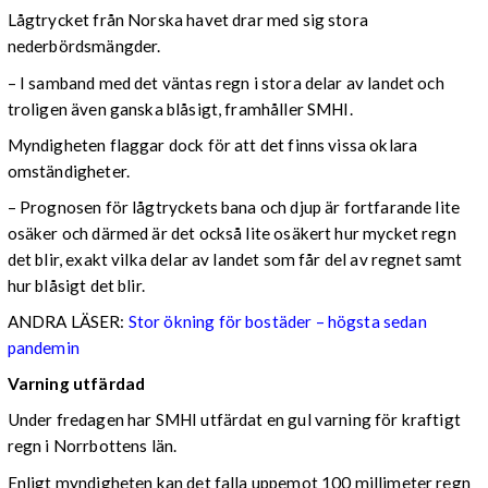
Lågtrycket från Norska havet drar med sig stora
nederbördsmängder.
– I samband med det väntas regn i stora delar av landet och
troligen även ganska blåsigt, framhåller SMHI.
Myndigheten flaggar dock för att det finns vissa oklara
omständigheter.
– Prognosen för lågtryckets bana och djup är fortfarande lite
osäker och därmed är det också lite osäkert hur mycket regn
det blir, exakt vilka delar av landet som får del av regnet samt
hur blåsigt det blir.
ANDRA LÄSER:
Stor ökning för bostäder – högsta sedan
pandemin
Varning utfärdad
Under fredagen har SMHI utfärdat en gul varning för kraftigt
regn i Norrbottens län.
Enligt myndigheten kan det falla uppemot 100 millimeter regn