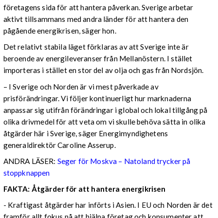
företagens sida för att hantera påverkan. Sverige arbetar
aktivt tillsammans med andra länder för att hantera den
pågående energikrisen, säger hon.
Det relativt stabila läget förklaras av att Sverige inte är
beroende av energileveranser från Mellanöstern. I stället
importeras i stället en stor del av olja och gas från Nordsjön.
– I Sverige och Norden är vi mest påverkade av
prisförändringar. Vi följer kontinuerligt hur marknaderna
anpassar sig utifrån förändringar i global och lokal tillgång på
olika drivmedel för att veta om vi skulle behöva sätta in olika
åtgärder här i Sverige, säger Energimyndighetens
generaldirektör Caroline Asserup.
ANDRA LÄSER:
Seger för Moskva – Natoland trycker på
stoppknappen
FAKTA: Åtgärder för att hantera energikrisen
- Kraftigast åtgärder har införts i Asien. I EU och Norden är det
framför allt fokus på att hjälpa företag och konsumenter att