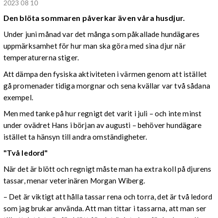
2023 08 10
Den blöta sommaren påverkar även våra husdjur.
Under juni månad var det många som påkallade hundägares
uppmärksamhet för hur man ska göra med sina djur när
temperaturerna stiger.
Att dämpa den fysiska aktiviteten i värmen genom att istället
gå promenader tidiga morgnar och sena kvällar var två sådana
exempel.
Men med tanke på hur regnigt det varit i juli – och inte minst
under ovädret Hans i början av augusti – behöver hundägare
istället ta hänsyn till andra omständigheter.
"Två ledord"
När det är blött och regnigt måste man ha extra koll på djurens
tassar, menar veterinären Morgan Wiberg.
– Det är viktigt att hålla tassar rena och torra, det är två ledord
som jag brukar använda. Att man tittar i tassarna, att man ser