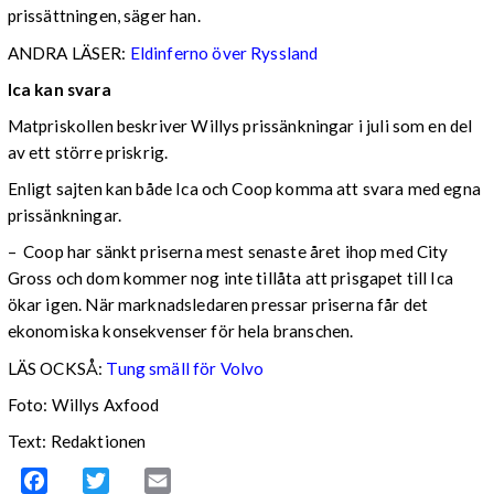
prissättningen, säger han.
ANDRA LÄSER:
Eldinferno över Ryssland
Ica kan svara
Matpriskollen beskriver Willys prissänkningar i juli som en del
av ett större priskrig.
Enligt sajten kan både Ica och Coop komma att svara med egna
prissänkningar.
– Coop har sänkt priserna mest senaste året ihop med City
Gross och dom kommer nog inte tillåta att prisgapet till Ica
ökar igen. När marknadsledaren pressar priserna får det
ekonomiska konsekvenser för hela branschen.
LÄS OCKSÅ:
Tung smäll för Volvo
Foto: Willys Axfood
Text: Redaktionen
Facebook
Twitter
Email