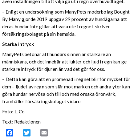
även inställningen till att vilja gå ut i regn överhuvudtaget.
–
Enligt en undersökning som ManyPets moderbolag Bought
By Many gjorde 2019 uppgav 29 procent av hundägarna att
deras hundar inte gillar att vara ute i regnet, skriver
försäkringsbolaget på sin hemsida.
Starka intryck
ManyPets betonar att hundars sinnen är starkare än
människans, och det innebär att lukter och ljud i regn kan ge
starkare intryck för djuren än vad det gör för oss.
– Detta kan göra att en promenad i regnet blir för mycket för
dem – ljudet av regn som slår mot marken och andra ytor kan
göra hundar nervösa och till och med orsaka öronvärk,
framhåller försäkringsbolaget vidare.
Foto: L. Co
Text: Redaktionen
Facebook
Twitter
Email