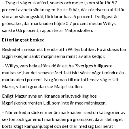
– Tyngst väger skafferi, snacks och mejeri, som står för 57
procent av hela sänkningen. Frukt & bär, där rörelserna alltid är
stora av säsongsskäl, förklarar bara 6 procent. Tydligast är
grönsaker, där marknaden höjde 0,7 procent medan Willys
sänkte 0,6 procent, rapporterar Matpriskollen.
Efterlängtat besked
Beskedet innebär ett trendbrott i Willys butiker. På årsbasis har
lågpriskedjan sänkt matpriserna minst av alla kedjor.
– Willys, vars hela affärsidé är att ha ”Sveriges billigaste
matkasse”, har det senaste året faktiskt sänkt något mindre än
marknaden i procent. Nu går man till motoffensiv, säger Ulf
Mazur, vd och grundare av Matpriskollen.
Enligt Mazur syns en liknande prisutveckling hos
lågpriskonkurrenten Lidl, som inte är med mätningen.
– När en kedja sänker mer än marknaden i sexton kategorier av
sexton, och går emot marknaden på grönsaker, då är det inget
kortsiktigt kampanjutspel och det drar med sig Lidl neråt i