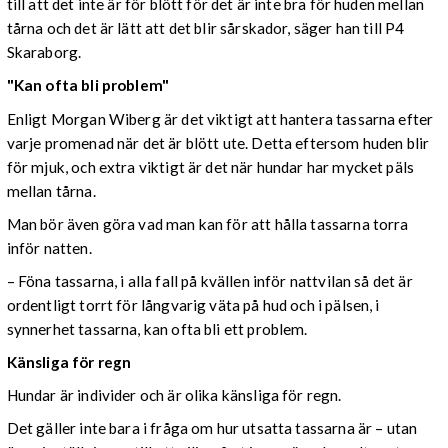
till att det inte är för blött för det är inte bra för huden mellan
tårna och det är lätt att det blir sårskador, säger han till P4
Skaraborg.
"Kan ofta bli problem"
Enligt Morgan Wiberg är det viktigt att hantera tassarna efter
varje promenad när det är blött ute. Detta eftersom huden blir
för mjuk, och extra viktigt är det när hundar har mycket päls
mellan tårna.
Man bör även göra vad man kan för att hålla tassarna torra
inför natten.
– Föna tassarna, i alla fall på kvällen inför nattvilan så det är
ordentligt torrt för långvarig väta på hud och i pälsen, i
synnerhet tassarna, kan ofta bli ett problem.
Känsliga för regn
Hundar är individer och är olika känsliga för regn.
Det gäller inte bara i fråga om hur utsatta tassarna är – utan