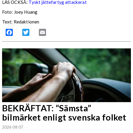
LÄS OCKSÅ:
Tyskt jättefartyg attackerat
Foto: Joey Huang
Text: Redaktionen
Facebook
Twitter
Email
BEKRÄFTAT: “Sämsta”
bilmärket enligt svenska folket
2026 08 07