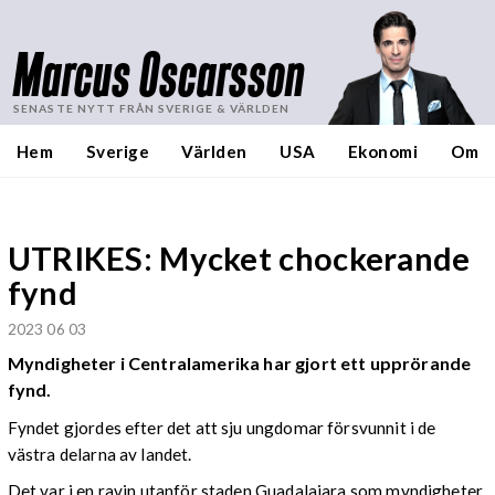
Marcus Oscarsson
SENASTE NYTT FRÅN SVERIGE & VÄRLDEN
Hem
Sverige
Världen
USA
Ekonomi
Om
UTRIKES: Mycket chockerande
fynd
2023 06 03
Myndigheter i Centralamerika har gjort ett upprörande
fynd.
Fyndet gjordes efter det att sju ungdomar försvunnit i de
västra delarna av landet.
Det var i en ravin utanför staden Guadalajara som myndigheter