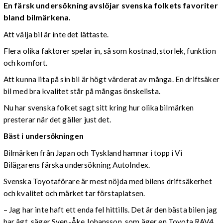
En färsk undersökning avslöjar svenska folkets favoriter
bland bilmärkena.
Att välja bil är inte det lättaste.
Flera olika faktorer spelar in, så som kostnad, storlek, funktion
och komfort.
Att kunna lita på sin bil är högt värderat av många. En driftsäker
bil med bra kvalitet står på mångas önskelista.
Nu har svenska folket sagt sitt kring hur olika bilmärken
presterar när det gäller just det.
Bäst i undersökningen
Bilmärken från Japan och Tyskland hamnar i topp i Vi
Bilägarens färska undersökning AutoIndex.
Svenska Toyotaförare är mest nöjda med bilens driftsäkerhet
och kvalitet och märket tar förstaplatsen.
– Jag har inte haft ett enda fel hittills. Det är den bästa bilen jag
har ägt, säger Sven-Åke Johansson, som äger en Toyota RAV4,