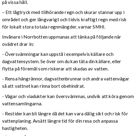
på vissa håll.
– Ett lågtryck med tillhörande regn och skurar stannar upp i
området och ger långvarigt och tidvis kraftigt regn med risk
för lokalt stora totala regnmängder, varnar SMHI.
Invånare i Norrbotten uppmanas att tänka på följande när
ovädret drar in:
- Översvämningar kan uppstå i exempelvis källare och
dagvattensystem. Se över om du kan täta din källare, eller
flytta på föremål som riskerar att skadas av vatten.
- Rensa hängrännor, dagvattenbrunnar och andra vattenvägar
så att vattnet kan rinna bort obehindrat.
- Vägar och viadukter kan översvämmas, undvik att köra genom
vattensamlingarna.
- Restider kan bli längre då det kan vara dålig sikt och risk för
vattenplaning. Avsätt längre tid för din resa och anpassa
hastigheten.