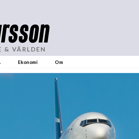
rsson
E & VÄRLDEN
A
Ekonomi
Om