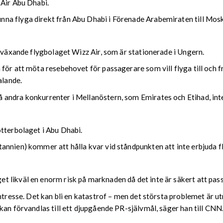
 Air Abu Dhabi.
na flyga direkt från Abu Dhabi i Förenade Arabemiraten till Mos
t växande flygbolaget Wizz Air, som är stationerade i Ungern.
 för att möta resebehovet för passagerare som vill flyga till och
alande.
ndra konkurrenter i Mellanöstern, som Emirates och Etihad, inte s
otterbolaget i Abu Dhabi.
nnien) kommer att hålla kvar vid ståndpunkten att inte erbjuda fl
 likväl en enorm risk på marknaden då det inte är säkert att pass
intresse. Det kan bli en katastrof – men det största problemet är 
kan förvandlas till ett djupgående PR-självmål, säger han till CNN