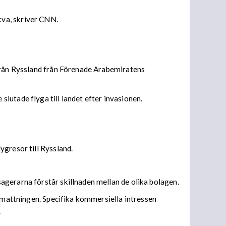
kva, skriver CNN.
 från Ryssland från Förenade Arabemiratens
lutade flyga till landet efter invasionen.
ygresor till Ryssland.
agerarna förstår skillnaden mellan de olika bolagen.
utmattningen. Specifika kommersiella intressen
.