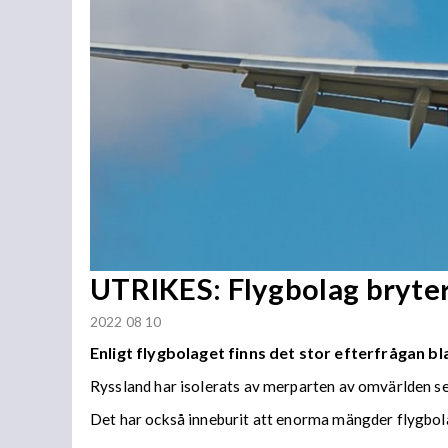
UTRIKES: Flygbolag bryter
2022 08 10
Enligt flygbolaget finns det stor efterfrågan bla
Ryssland har isolerats av merparten av omvärlden seda
Det har också inneburit att enorma mängder flygbolag 