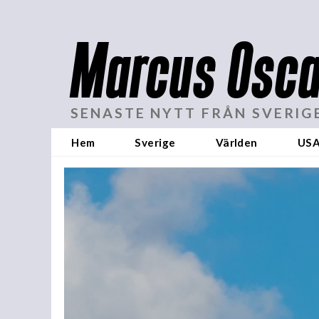
Marcus Osca
SENASTE NYTT FRÅN SVERIG
Hem
Sverige
Världen
US