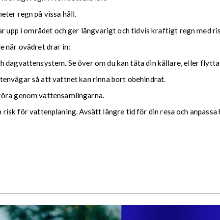
ter regn på vissa håll.
ar upp i området och ger långvarigt och tidvis kraftigt regn med r
nde när ovädret drar in:
 dagvattensystem. Se över om du kan täta din källare, eller flytta
envägar så att vattnet kan rinna bort obehindrat.
 köra genom vattensamlingarna.
ch risk för vattenplaning. Avsätt längre tid för din resa och anpassa