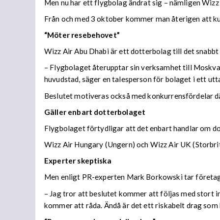
Men nu har ett flygbolag ändrat sig – nämligen Wizz
Från och med 3 oktober kommer man återigen att kun
“Möter resebehovet”
Wizz Air Abu Dhabi är ett dotterbolag till det snabb
– Flygbolaget återupptar sin verksamhet till Moskva
huvudstad, säger en talesperson för bolaget i ett utt
Beslutet motiveras också med konkurrensfördelar då a
Gäller enbart dotterbolaget
Flygbolaget förtydligar att det enbart handlar om d
Wizz Air Hungary (Ungern) och Wizz Air UK (Storbrita
Experter skeptiska
Men enligt PR-experten Mark Borkowski tar företaget
– Jag tror att beslutet kommer att följas med stort 
kommer att råda. Ändå är det ett riskabelt drag som 