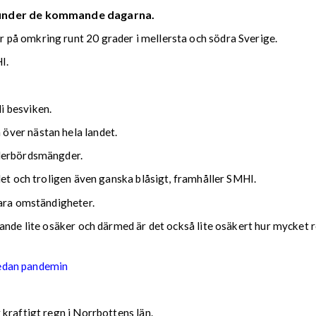
 under de kommande dagarna.
på omkring runt 20 grader i mellersta och södra Sverige.
I.
i besviken.
över nästan hela landet.
ederbördsmängder.
det och troligen även ganska blåsigt, framhåller SMHI.
lara omständigheter.
nde lite osäker och därmed är det också lite osäkert hur mycket reg
sedan pandemin
kraftigt regn i Norrbottens län.