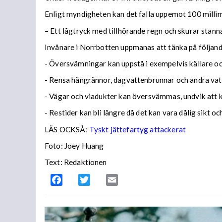
Enligt myndigheten kan det falla uppemot 100 millime
– Ett lågtryck med tillhörande regn och skurar stann
Invånare i Norrbotten uppmanas att tänka på följa
- Översvämningar kan uppstå i exempelvis källare och
- Rensa hängrännor, dagvattenbrunnar och andra vatt
- Vägar och viadukter kan översvämmas, undvik att
- Restider kan bli längre då det kan vara dålig sikt o
LÄS OCKSÅ:
Tyskt jättefartyg attackerat
Foto: Joey Huang
Text: Redaktionen
Facebook
Twitter
Email