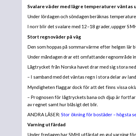
Svalare väder med lägre temperaturer väntas
Under lördagen och söndagen beräknas temperaturer 
I norr blir det svalare med 12–18 grader, uppger SMH
Stort regnoväder på väg
Den som hoppas på sommarvärme efter helgen lär bl
Under måndagen drar ett omfattande regnområde in 
Lågtrycket från Norska havet drar med sig stora n
– I samband med det väntas regn i stora delar av lan
Myndigheten flaggar dock för att det finns vissa ok
– Prognosen för lågtryckets bana och djup är fortfara
av regnet samt hur blåsigt det blir.
ANDRA LÄSER:
Stor ökning för bostäder – högsta 
Varning utfärdad
Under fredagen har SMHI utfärdat en gul varning för 