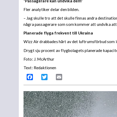
“Passagerare kan undvika dem”
Fler analytiker delar den bilden.
– Jag skulle tro att det skulle finnas andra destinati
några passagerare som som kommer att undvika att fl
Planerade flyga
frekvent
till Ukraina
Wizz Air drabbades hårt av det luftrumsförbud som i
Drygt sju procent av flygbolagets planerade kapacite
Foto: J. McArthur
Text: Redaktionen
Facebook
Twitter
Email