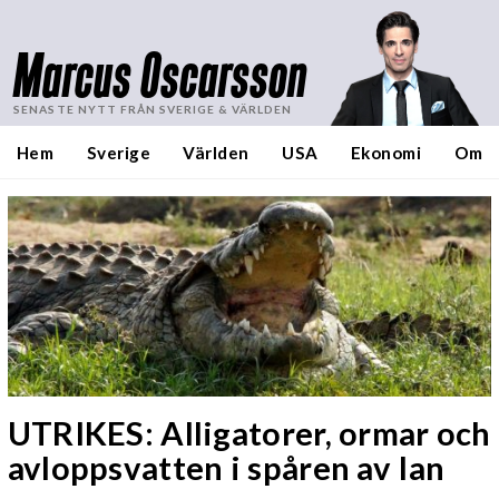
Marcus Oscarsson
SENASTE NYTT FRÅN SVERIGE & VÄRLDEN
Hem
Sverige
Världen
USA
Ekonomi
Om
UTRIKES: Alligatorer, ormar och
avloppsvatten i spåren av Ian