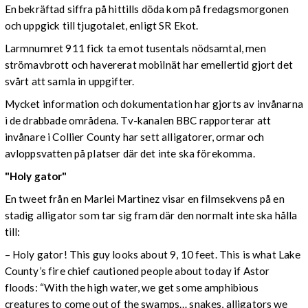
En bekräftad siffra på hittills döda kom på fredagsmorgonen
och uppgick till tjugotalet, enligt SR Ekot.
Larmnumret 911 fick ta emot tusentals nödsamtal, men
strömavbrott och havererat mobilnät har emellertid gjort det
svårt att samla in uppgifter.
Mycket information och dokumentation har gjorts av invånarna
i de drabbade områdena. Tv-kanalen BBC rapporterar att
invånare i Collier County har sett alligatorer, ormar och
avloppsvatten på platser där det inte ska förekomma.
"Holy gator"
En tweet från en Marlei Martinez visar en filmsekvens på en
stadig alligator som tar sig fram där den normalt inte ska hålla
till:
– Holy gator! This guy looks about 9, 10 feet. This is what Lake
County’s fire chief cautioned people about today if Astor
floods: “With the high water, we get some amphibious
creatures to come out of the swamps… snakes, alligators we