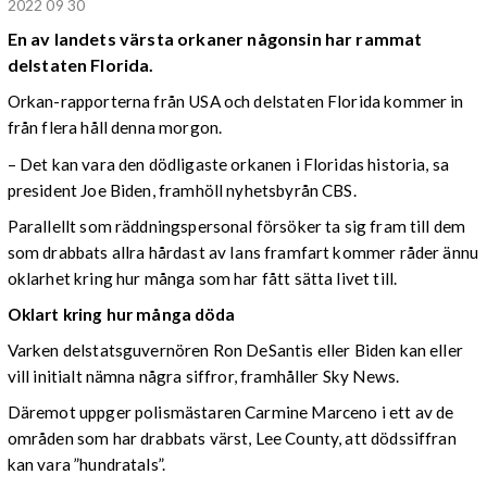
2022 09 30
En av landets värsta orkaner någonsin har rammat
delstaten
Florida
.
Orkan-rapporterna från USA och delstaten Florida kommer in
från flera håll denna morgon.
– Det kan vara den dödligaste orkanen i Floridas historia, sa
president Joe Biden, framhöll nyhetsbyrån CBS.
Parallellt som räddningspersonal försöker ta sig fram till dem
som drabbats allra hårdast av Ians framfart kommer råder ännu
oklarhet kring hur många som har fått sätta livet till.
Oklart kring hur många döda
Varken delstatsguvernören Ron DeSantis eller Biden kan eller
vill initialt nämna några siffror, framhåller Sky News.
Däremot uppger polismästaren Carmine Marceno i ett av de
områden som har drabbats värst, Lee County, att dödssiffran
kan vara ”hundratals”.