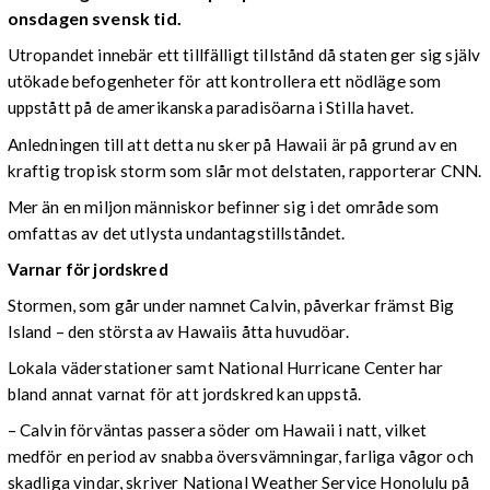
onsdagen svensk tid.
Utropandet innebär ett tillfälligt tillstånd då staten ger sig själv
utökade befogenheter för att kontrollera ett nödläge som
uppstått på de amerikanska paradisöarna i Stilla havet.
Anledningen till att detta nu sker på Hawaii är på grund av en
kraftig tropisk storm som slår mot delstaten, rapporterar CNN.
Mer än en miljon människor befinner sig i det område som
omfattas av det utlysta undantagstillståndet.
Varnar för jordskred
Stormen, som går under namnet Calvin, påverkar främst Big
Island – den största av Hawaiis åtta huvudöar.
Lokala väderstationer samt National Hurricane Center har
bland annat varnat för att jordskred kan uppstå.
– Calvin förväntas passera söder om Hawaii i natt, vilket
medför en period av snabba översvämningar, farliga vågor och
skadliga vindar, skriver National Weather Service Honolulu på