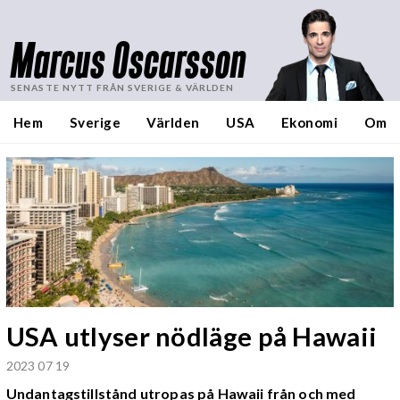
Marcus Oscarsson
SENASTE NYTT FRÅN SVERIGE & VÄRLDEN
Hem
Sverige
Världen
USA
Ekonomi
Om
USA utlyser nödläge på Hawaii
2023 07 19
Undantagstillstånd utropas på Hawaii från och med