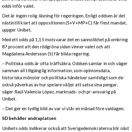
odds inför valet.
Det är ingen rolig läsning för regeringen. Enligt oddsen är det
nästintill klart att oppositionen (S+V+MP+C) får flest mandat,
uppger Unibet.
Med ett odds på 1,15 motsvarar det en sannolikhet på omkring
87 procent att den rödgröna sidan vinner valet och att
Magdalena Andersson (S) får bilda regering.
– Politiska odds är ofta träffsäkra. Oddsen samlar in och väger
samman all tillgänglig information, som opinionsdata,
historiska mönster och politiska händelser samtidigt som de
också påverkas av hur spelare väljer att satsa sina pengar,
säger Raúl Valencia López, marknads- och pr-ansvarig på
Unibet.
– Det ger en tydlig bild av var vi står en månad före valdagen.
SD behåller andraplatsen
Unibets odds indikerar också att Sverigedemokraterna blir näst