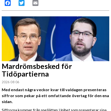
Facebook
Twitter
Email
Mardrömsbesked för
Tidöpartierna
2026 08 06
Med endast några veckor kvar till valdagen presenteras
siffror som pekar på ett omfattande övertag för den ena
sidan.
Siffrorna kommer från speljätten Unibet som presenterar sina