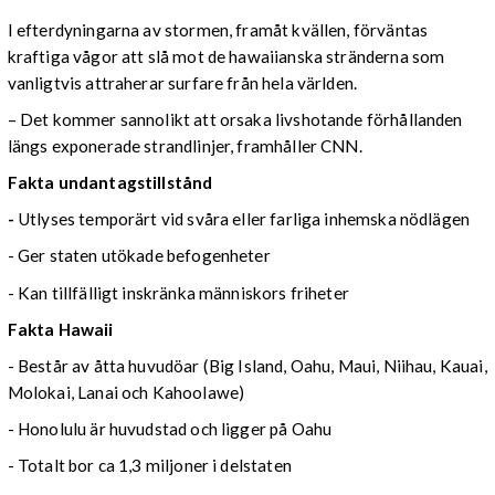
I efterdyningarna av stormen, framåt kvällen, förväntas
kraftiga vågor att slå mot de hawaiianska stränderna som
vanligtvis attraherar surfare från hela världen.
– Det kommer sannolikt att orsaka livshotande förhållanden
längs exponerade strandlinjer, framhåller CNN.
Fakta undantagstillstånd
-
Utlyses temporärt vid svåra eller farliga inhemska nödlägen
- Ger staten utökade befogenheter
- Kan tillfälligt inskränka människors friheter
Fakta Hawaii
- Består av åtta huvudöar (Big Island, Oahu, Maui, Niihau, Kauai,
Molokai, Lanai och Kahoolawe)
- Honolulu är huvudstad och ligger på Oahu
- Totalt bor ca 1,3 miljoner i delstaten