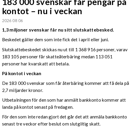
183 000 svenskar får pengar på
kontot – nu i veckan
2026 08 06
1,3 miljoner svenskar får nu sitt slutskattebesked.
Beskedet gäller dem som inte fick det i april eller juni.
Slutskattebeskedet skickas nu ut till 1 368 916 personer, varav
183 105 personer får skatteåterbäring medan 113 051
personer har kvarskatt att betala.
På kontot i veckan
De 183 000 svenskar som får återbäring kommer att få dela på
2,7 miljarder kronor.
Utbetalningen för den som har anmält bankkonto kommer att
landa på kontot senast på fredagen.
För den som inte redan gjort det går det att anmäla bankkonto
senast tre veckor efter beslut om slutgiltig skatt.