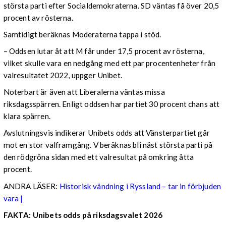
största parti efter Socialdemokraterna. SD väntas få över 20,5
procent av rösterna.
Samtidigt beräknas Moderaterna tappa i stöd.
– Oddsen lutar åt att M får under 17,5 procent av rösterna,
vilket skulle vara en nedgång med ett par procentenheter från
valresultatet 2022, uppger Unibet.
Noterbart är även att Liberalerna väntas missa
riksdagsspärren. Enligt oddsen har partiet 30 procent chans att
klara spärren.
Avslutningsvis indikerar Unibets odds att Vänsterpartiet går
mot en stor valframgång. V beräknas bli näst största parti på
den rödgröna sidan med ett valresultat på omkring åtta
procent.
ANDRA LÄSER:
Historisk vändning i Ryssland – tar in förbjuden
vara |
FAKTA: Unibets odds på riksdagsvalet 2026