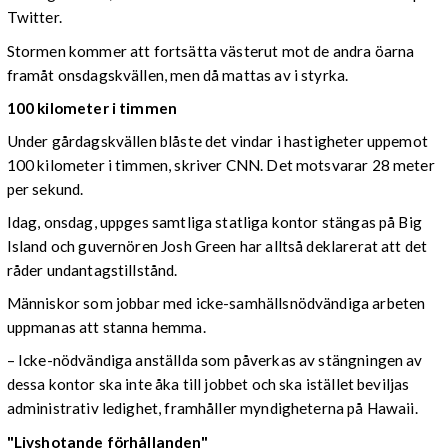
Twitter.
Stormen kommer att fortsätta västerut mot de andra öarna
framåt onsdagskvällen, men då mattas av i styrka.
100 kilometer i timmen
Under gårdagskvällen blåste det vindar i hastigheter uppemot
100 kilometer i timmen, skriver CNN. Det motsvarar 28 meter
per sekund.
Idag, onsdag, uppges samtliga statliga kontor stängas på Big
Island och guvernören Josh Green har alltså deklarerat att det
råder undantagstillstånd.
Människor som jobbar med icke-samhällsnödvändiga arbeten
uppmanas att stanna hemma.
– Icke-nödvändiga anställda som påverkas av stängningen av
dessa kontor ska inte åka till jobbet och ska istället beviljas
administrativ ledighet, framhåller myndigheterna på Hawaii.
"Livshotande förhållanden"