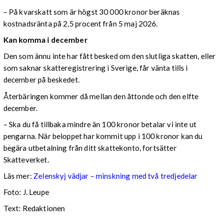
– På kvarskatt som är högst 30 000 kronor beräknas
kostnadsränta på 2,5 procent från 5 maj 2026.
Kan komma i december
Den som ännu inte har fått besked om den slutliga skatten, eller
som saknar skatteregistrering i Sverige, får vänta tills i
december på beskedet.
Återbäringen kommer då mellan den åttonde och den elfte
december.
– Ska du få tillbaka mindre än 100 kronor betalar vi inte ut
pengarna. När beloppet har kommit upp i 100 kronor kan du
begära utbetalning från ditt skattekonto, fortsätter
Skatteverket.
Läs mer:
Zelenskyj vädjar – minskning med två tredjedelar
Foto:
J. Leupe
Text: Redaktionen