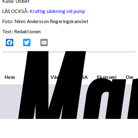
Källa: Unibet
LÄS OCKSÅ:
Kraftig sänkning vid pump
Foto: Ninni Andersson Regeringskansliet
Mar
Text: Redaktionen
Facebook
Twitter
Email
Hem
Sverige
Världen
USA
Ekonomi
Om