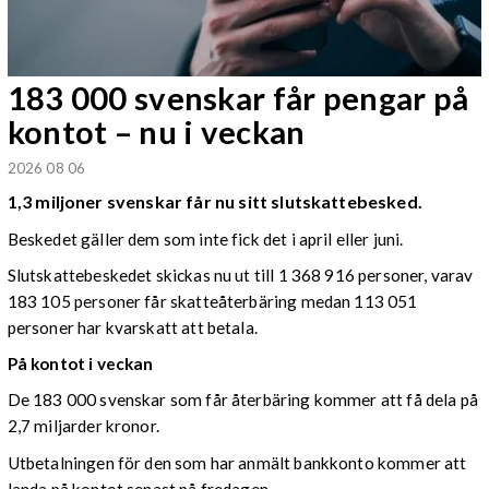
183 000 svenskar får pengar på
kontot – nu i veckan
2026 08 06
1,3 miljoner svenskar får nu sitt slutskattebesked.
Beskedet gäller dem som inte fick det i april eller juni.
Slutskattebeskedet skickas nu ut till 1 368 916 personer, varav
183 105 personer får skatteåterbäring medan 113 051
personer har kvarskatt att betala.
På kontot i veckan
De 183 000 svenskar som får återbäring kommer att få dela på
2,7 miljarder kronor.
Utbetalningen för den som har anmält bankkonto kommer att
landa på kontot senast på fredagen.