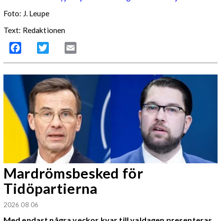
Foto:
J. Leupe
Text: Redaktionen
Facebook
Twitter
Email
Mardrömsbesked för
Tidöpartierna
2026 08 06
Med endast några veckor kvar till valdagen presenteras