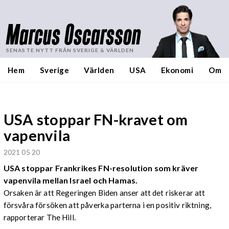
Marcus Oscarsson
SENASTE NYTT FRÅN SVERIGE & VÄRLDEN
Hem
Sverige
Världen
USA
Ekonomi
Om
USA stoppar FN-kravet om
vapenvila
2021 05 20
USA stoppar Frankrikes FN-resolution som kräver
vapenvila mellan Israel och Hamas.
Orsaken är att Regeringen Biden anser att det riskerar att
försvåra försöken att påverka parterna i en positiv riktning,
rapporterar The Hill.