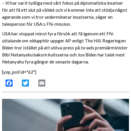
– Vi har varit tydliga med vårt fokus på diplomatiska insatser
för att få ett slut på våldet och vi kommer inte att stödja något
agerande som vi tror underminerar insatserna, säger en
talesperson för USA:s FN-mission.
USA har stoppat minst fyra försök att få igenom ett FN-
uttalande om eldupphör uppger AP enligt The Hill. Regeringen
Biden tror istället på att utöva press på Israels premiärminister
Bibi Netanyahu bakom kulisserna och Joe Biden har talat med
Netanyahu fyra gånger de senaste dagarna.
[yop_poll id="62"]
Facebook
Twitter
Email