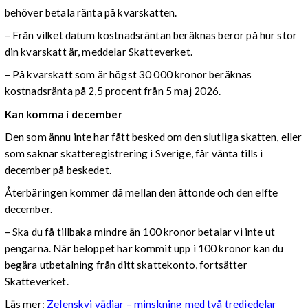
behöver betala ränta på kvarskatten.
– Från vilket datum kostnadsräntan beräknas beror på hur stor
din kvarskatt är, meddelar Skatteverket.
– På kvarskatt som är högst 30 000 kronor beräknas
kostnadsränta på 2,5 procent från 5 maj 2026.
Kan komma i december
Den som ännu inte har fått besked om den slutliga skatten, eller
som saknar skatteregistrering i Sverige, får vänta tills i
december på beskedet.
Återbäringen kommer då mellan den åttonde och den elfte
december.
– Ska du få tillbaka mindre än 100 kronor betalar vi inte ut
pengarna. När beloppet har kommit upp i 100 kronor kan du
begära utbetalning från ditt skattekonto, fortsätter
Skatteverket.
Läs mer:
Zelenskyj vädjar – minskning med två tredjedelar