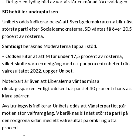
– Det ger en tydlig bild av var vi står en månad före valdagen.
SD behåller andraplatsen
Unibets odds indikerar också att Sverigedemokraterna blir näst
största parti efter Socialdemokraterna. SD väntas få över 20,5
procent av rösterna.
Samtidigt beräknas Moderaterna tappa i stöd.
– Oddsen lutar åt att M får under 17,5 procent av rösterna,
vilket skulle vara en nedgång med ett par procentenheter från
valresultatet 2022, uppger Unibet.
Noterbart är även att Liberalerna väntas missa
riksdagsspärren. Enligt oddsen har partiet 30 procent chans att
klara spärren.
Avslutningsvis indikerar Unibets odds att Vänsterpartiet går
mot en stor valframgång. V beräknas bli näst största parti på
den rödgröna sidan med ett valresultat på omkring åtta
procent.