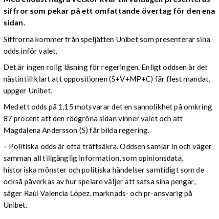
siffror som pekar på ett omfattande övertag för den ena
sidan.
Siffrorna kommer från speljätten Unibet som presenterar sina
odds inför valet.
Det är ingen rolig läsning för regeringen. Enligt oddsen är det
nästintill klart att oppositionen (S+V+MP+C) får flest mandat,
uppger Unibet.
Med ett odds på 1,15 motsvarar det en sannolikhet på omkring
87 procent att den rödgröna sidan vinner valet och att
Magdalena Andersson (S) får bilda regering.
– Politiska odds är ofta träffsäkra. Oddsen samlar in och väger
samman all tillgänglig information, som opinionsdata,
historiska mönster och politiska händelser samtidigt som de
också påverkas av hur spelare väljer att satsa sina pengar,
säger Raúl Valencia López, marknads- och pr-ansvarig på
Unibet.