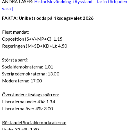
ANDRA LÄSER:
Historisk vändning i Ryssland – tar in förbjuden
vara |
FAKTA: Unibets odds på riksdagsvalet 2026
Flest mandat:
Opposition (S+V+MP+C): 1.15
Regeringen (M+SD+KD+L): 4.50
Största parti:
Socialdemokraterna: 1.01
Sverigedemokraterna: 13.00
Moderaterna: 17.00
Över/under riksdagsspärren:
Liberalerna under 4%: 1.34
Liberalerna över 4%: 3.00
Röstandel Socialdemorkraterna:
Under 32,5%: 1.80