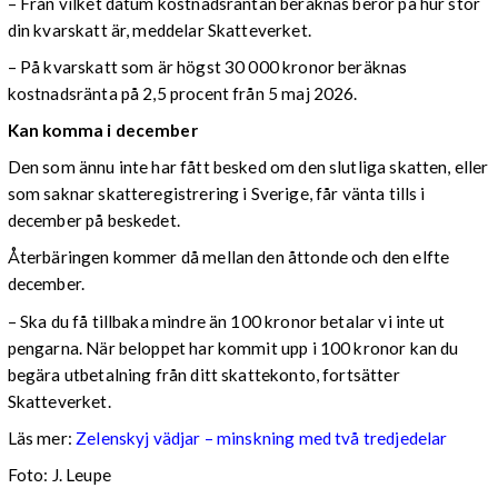
– Från vilket datum kostnadsräntan beräknas beror på hur stor
din kvarskatt är, meddelar Skatteverket.
– På kvarskatt som är högst 30 000 kronor beräknas
kostnadsränta på 2,5 procent från 5 maj 2026.
Kan komma i december
Den som ännu inte har fått besked om den slutliga skatten, eller
som saknar skatteregistrering i Sverige, får vänta tills i
december på beskedet.
Återbäringen kommer då mellan den åttonde och den elfte
december.
– Ska du få tillbaka mindre än 100 kronor betalar vi inte ut
pengarna. När beloppet har kommit upp i 100 kronor kan du
begära utbetalning från ditt skattekonto, fortsätter
Skatteverket.
Läs mer:
Zelenskyj vädjar – minskning med två tredjedelar
Foto:
J. Leupe