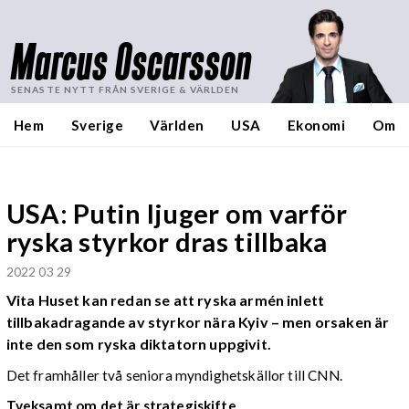
Marcus Oscarsson
SENASTE NYTT FRÅN SVERIGE & VÄRLDEN
Hem
Sverige
Världen
USA
Ekonomi
Om
USA: Putin ljuger om varför
ryska styrkor dras tillbaka
2022 03 29
Vita Huset kan redan se att ryska armén inlett
tillbakadragande av styrkor nära Kyiv – men orsaken är
inte den som ryska diktatorn uppgivit.
Det framhåller två seniora myndighetskällor till CNN.
Tveksamt om det är strategiskifte