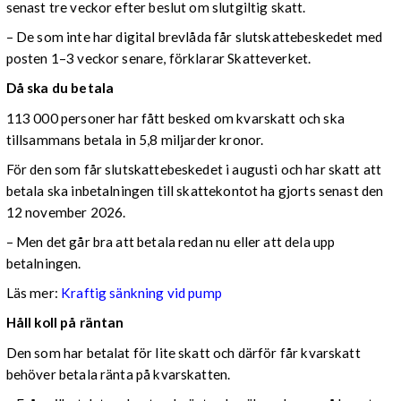
senast tre veckor efter beslut om slutgiltig skatt.
– De som inte har digital brevlåda får slutskattebeskedet med
posten 1–3 veckor senare, förklarar Skatteverket.
Då ska du betala
113 000 personer har fått besked om kvarskatt och ska
tillsammans betala in 5,8 miljarder kronor.
För den som får slutskattebeskedet i augusti och har skatt att
betala ska inbetalningen till skattekontot ha gjorts senast den
12 november 2026.
– Men det går bra att betala redan nu eller att dela upp
betalningen.
Läs mer:
Kraftig sänkning vid pump
Håll koll på räntan
Den som har betalat för lite skatt och därför får kvarskatt
behöver betala ränta på kvarskatten.