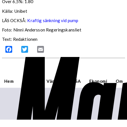
Över 6,5%: 1.80
Källa: Unibet
LÄS OCKSÅ:
Kraftig sänkning vid pump
Foto: Ninni Andersson Regeringskansliet
Mar
Text: Redaktionen
Facebook
Twitter
Email
Hem
Sverige
Världen
USA
Ekonomi
Om