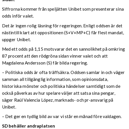
Siffrorna kommer från speljätten Unibet som presenterar sina
odds inför valet.
Det är ingen rolig läsning för regeringen. Enligt oddsen är det
nästintill klart att oppositionen (S+V+MP+C) får flest mandat,
uppger Unibet.
Med ett odds på 1,15 motsvarar det en sannolikhet på omkring
87 procent att den rödgröna sidan vinner valet och att
Magdalena Andersson (S) får bilda regering.
– Politiska odds är ofta träffsäkra. Oddsen samlar in och väger
samman all tillgänglig information, som opinionsdata,
historiska mönster och politiska händelser samtidigt som de
också påverkas av hur spelare väljer att satsa sina pengar,
säger Raúl Valencia López, marknads- och pr-ansvarig på
Unibet.
– Det ger en tydlig bild av var vi står en månad före valdagen.
SD behåller andraplatsen