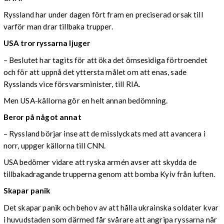
Ryssland har under dagen fört fram en preciserad orsak till
varför man drar tillbaka trupper.
USA tror ryssarna ljuger
– Beslutet har tagits för att öka det ömsesidiga förtroendet
och för att uppnå det yttersta målet om att enas, sade
Rysslands vice försvarsminister, till RIA.
Men USA-källorna gör en helt annan bedömning.
Beror på något annat
– Ryssland börjar inse att de misslyckats med att avancera i
norr, uppger källorna till CNN.
USA bedömer vidare att ryska armén avser att skydda de
tillbakadragande trupperna genom att bomba Kyiv från luften.
Skapar panik
Det skapar panik och behov av att hålla ukrainska soldater kvar
i huvudstaden som därmed får svårare att angripa ryssarna när