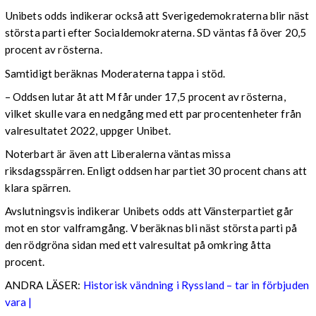
Unibets odds indikerar också att Sverigedemokraterna blir näst
största parti efter Socialdemokraterna. SD väntas få över 20,5
procent av rösterna.
Samtidigt beräknas Moderaterna tappa i stöd.
– Oddsen lutar åt att M får under 17,5 procent av rösterna,
vilket skulle vara en nedgång med ett par procentenheter från
valresultatet 2022, uppger Unibet.
Noterbart är även att Liberalerna väntas missa
riksdagsspärren. Enligt oddsen har partiet 30 procent chans att
klara spärren.
Avslutningsvis indikerar Unibets odds att Vänsterpartiet går
mot en stor valframgång. V beräknas bli näst största parti på
den rödgröna sidan med ett valresultat på omkring åtta
procent.
ANDRA LÄSER:
Historisk vändning i Ryssland – tar in förbjuden
vara |