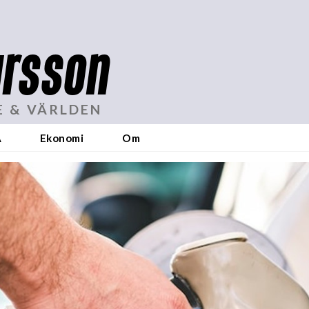
rsson
E & VÄRLDEN
A
Ekonomi
Om