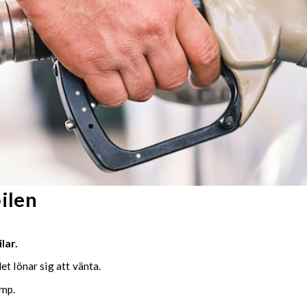
ilen
lar.
t lönar sig att vänta.
ump.