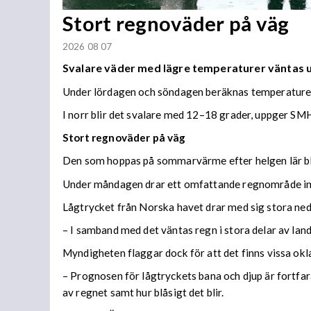
Stort regnoväder på väg
2026 08 07
Svalare väder med lägre temperaturer väntas
Under lördagen och söndagen beräknas temperaturer 
I norr blir det svalare med 12–18 grader, uppger SMH
Stort regnoväder på väg
Den som hoppas på sommarvärme efter helgen lär bl
Under måndagen drar ett omfattande regnområde in 
Lågtrycket från Norska havet drar med sig stora n
– I samband med det väntas regn i stora delar av lan
Myndigheten flaggar dock för att det finns vissa ok
– Prognosen för lågtryckets bana och djup är fortfara
av regnet samt hur blåsigt det blir.