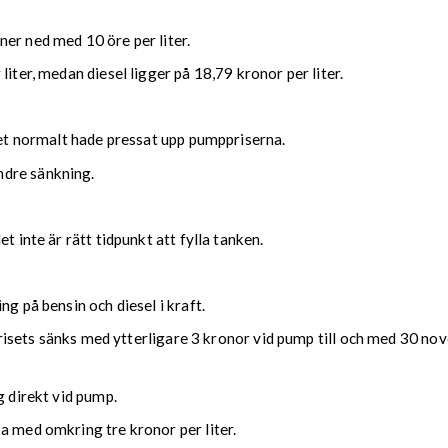
er ned med 10 öre per liter.
iter, medan diesel ligger på 18,79 kronor per liter.
lket normalt hade pressat upp pumppriserna.
ndre sänkning.
t inte är rätt tidpunkt att fylla tanken.
g på bensin och diesel i kraft.
t prisets sänks med ytterligare 3 kronor vid pump till och med 30 
g direkt vid pump.
a med omkring tre kronor per liter.