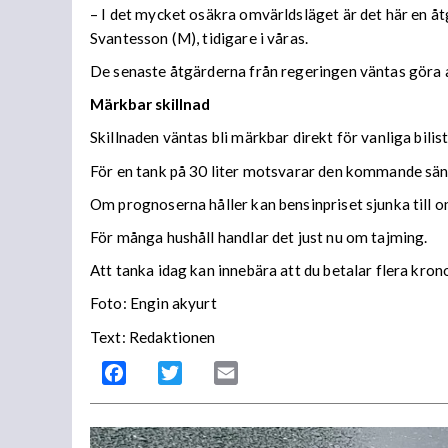
– I det mycket osäkra omvärldsläget är det här en åt
Svantesson (M), tidigare i våras.
De senaste åtgärderna från regeringen väntas göra a
Märkbar skillnad
Skillnaden väntas bli märkbar direkt för vanliga bilist
För en tank på 30 liter motsvarar den kommande sän
Om prognoserna håller kan bensinpriset sjunka till omk
För många hushåll handlar det just nu om tajming.
Att tanka idag kan innebära att du betalar flera kro
Foto: Engin akyurt
Text: Redaktionen
Facebook
Twitter
Email