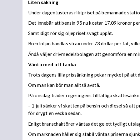
Liten säkning
Under dagen justeras riktpriset på bemannade station
Det innebär att bensin 95 nu kostar 17,09 kronor per l
Samtidigt rör sig oljepriset svagt uppåt.
Brentoljan handlas strax under 73 dollar per fat, vi
Ändå väljer drivmedelsbolagen att genomföra en mi
Vänta med att tanka
Trots dagens lilla prissänkning pekar mycket på att de
Om man kan bör man alltså avstå.
På onsdag träder regeringens tillfälliga skattesänknin
– 1 juli sänker vi skatten på bensin och diesel så at
för drygt en vecka sedan.
Enligt branschaktörer väntas det ge ett tydligt utsla
Om marknaden håller sig stabil väntas priserna sjunk