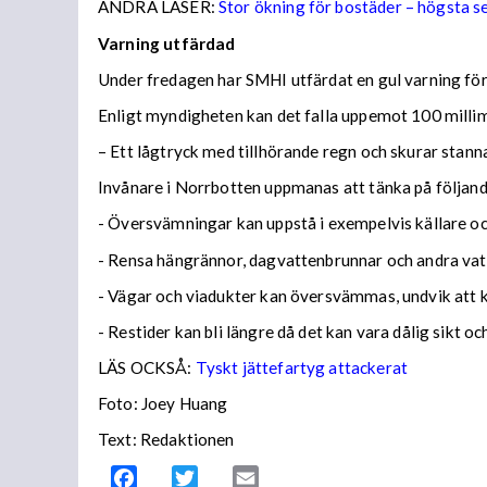
ANDRA LÄSER:
Stor ökning för bostäder – högsta 
Varning utfärdad
Under fredagen har SMHI utfärdat en gul varning för 
Enligt myndigheten kan det falla uppemot 100 millime
– Ett lågtryck med tillhörande regn och skurar stann
Invånare i Norrbotten uppmanas att tänka på följa
- Översvämningar kan uppstå i exempelvis källare och
- Rensa hängrännor, dagvattenbrunnar och andra vatt
- Vägar och viadukter kan översvämmas, undvik att
- Restider kan bli längre då det kan vara dålig sikt o
LÄS OCKSÅ:
Tyskt jättefartyg attackerat
Foto: Joey Huang
Text: Redaktionen
Facebook
Twitter
Email