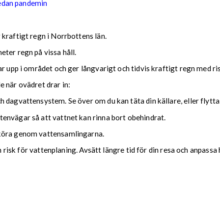
sedan pandemin
kraftigt regn i Norrbottens län.
ter regn på vissa håll.
ar upp i området och ger långvarigt och tidvis kraftigt regn med r
nde när ovädret drar in:
 dagvattensystem. Se över om du kan täta din källare, eller flytta
envägar så att vattnet kan rinna bort obehindrat.
 köra genom vattensamlingarna.
ch risk för vattenplaning. Avsätt längre tid för din resa och anpassa