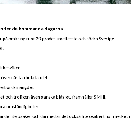
 under de kommande dagarna.
på omkring runt 20 grader i mellersta och södra Sverige.
I.
i besviken.
över nästan hela landet.
ederbördsmängder.
det och troligen även ganska blåsigt, framhåller SMHI.
lara omständigheter.
nde lite osäker och därmed är det också lite osäkert hur mycket reg