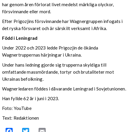
har genom åren förlorat livet medelst märkliga olyckor,
försvinnande eller mord.
Efter Prigozjins försvinnande har Wagnergruppen infogats i
det ryska försvaret och är särskilt verksamt i Afrika.
Född i Leningrad
Under 2022 och 2023 ledde Prigozjin de ökända
Wagnertruppernas härjningar i Ukraina.
Under hans ledning gjorde sig trupperna skyldiga till
omfattande massmördande, tortyr och brutaliteter mot
Ukrainas befolkning.
Wagnerledaren föddes i dåvarande Leningrad i Sovjetunionen.
Han fyllde 62 år i juni i 2023.
Foto: YouTube
Text: Redaktionen
Facebook
Twitter
Email