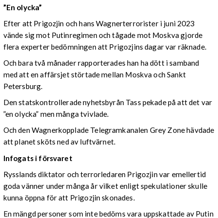
”En olycka”
Efter att Prigozjin och hans Wagnerterrorister i juni 2023
vände sig mot Putinregimen och tågade mot Moskva gjorde
flera experter bedömningen att Prigozjins dagar var räknade.
Och bara två månader rapporterades han ha dött i samband
med att en affärsjet störtade mellan Moskva och Sankt
Petersburg.
Den statskontrollerade nyhetsbyrån Tass pekade på att det var
”en olycka” men många tvivlade.
Och den Wagnerkopplade Telegramkanalen Grey Zone hävdade
att planet sköts ned av luftvärnet.
Infogats i försvaret
Rysslands diktator och terrorledaren Prigozjin var emellertid
goda vänner under många år vilket enligt spekulationer skulle
kunna öppna för att Prigozjin skonades.
En mängd personer som inte bedöms vara uppskattade av Putin