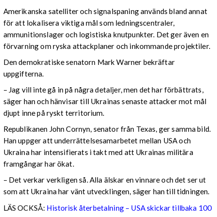
Amerikanska satelliter och signalspaning används bland annat
för att lokalisera viktiga mål som ledningscentraler,
ammunitionslager och logistiska knutpunkter. Det ger även en
förvarning om ryska attackplaner och inkommande projektiler.
Den demokratiske senatorn Mark Warner bekräftar
uppgifterna.
– Jag vill inte gå in på några detaljer, men det har förbättrats,
säger han och hänvisar till Ukrainas senaste attacker mot mål
djupt inne på ryskt territorium.
Republikanen John Cornyn, senator från Texas, ger samma bild.
Han uppger att underrättelsesamarbetet mellan USA och
Ukraina har intensifierats i takt med att Ukrainas militära
framgångar har ökat.
– Det verkar verkligen så. Alla älskar en vinnare och det ser ut
som att Ukraina har vänt utvecklingen, säger han till tidningen.
LÄS OCKSÅ:
Historisk återbetalning – USA skickar tillbaka 100