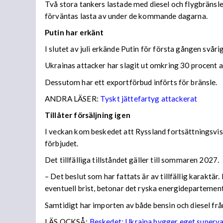
Två stora tankers lastade med diesel och flygbränsle
förväntas lasta av under de kommande dagarna.
Putin har erkänt
I slutet av juli erkände Putin för första gången svå
Ukrainas attacker har slagit ut omkring 30 procent av
Dessutom har ett exportförbud införts för bränsle.
ANDRA LÄSER:
Tyskt jättefartyg attackerat
Tillåter försäljning igen
I veckan kom beskedet att Ryssland fortsättningsvis
förbjudet.
Det tillfälliga tillståndet gäller till sommaren 2027.
– Det beslut som har fattats är av tillfällig karaktä
eventuell brist, betonar det ryska energidepartemen
Samtidigt har importen av både bensin och diesel frå
LÄS OCKSÅ:
Beskedet: Ukraina bygger eget superv