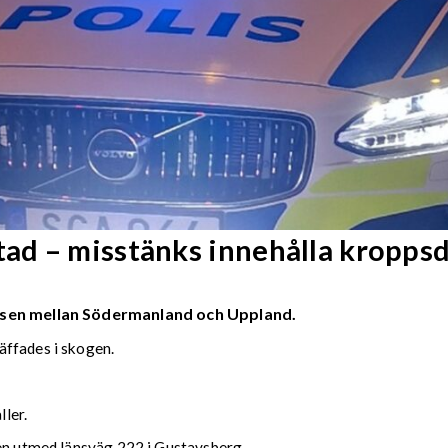
ad – misstänks innehålla kroppsd
änsen mellan Södermanland och Uppland.
äffades i skogen.
ller.
gen utmed länsväg 222 i Gustavsberg.