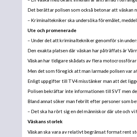
Det berättar polisen som också betonar att väskan n
– Kriminaltekniker ska undersöka föremålet, meddela
Ute och promenerade
– Under det att kriminaltekniker genomför sin unders
Den exakta platsen där väskan har påträffats är Vä
Väskan har tidigare skådats av flera motocrossförar
Men det som föregick att man larmade polisen var a
Enligt uppgifter till TV4 misstänker man att det ligg
Polisen bekräftar inte informationen till SVT men det
Bland annat söker man febrilt efter personer som bef
– Det ska ha rört sig en del människor där ute och vi 
Väskans storlek
Väskan ska vara av relativt begränsat format rent s