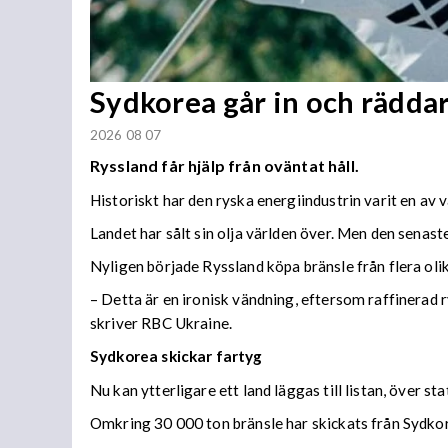
Sydkorea går in och rädda
2026 08 07
Ryssland får hjälp från oväntat håll.
Historiskt har den ryska energiindustrin varit en av 
Landet har sålt sin olja världen över. Men den senaste
Nyligen började Ryssland köpa bränsle från flera olika
– Detta är en ironisk vändning, eftersom raffinerad r
skriver RBC Ukraine.
Sydkorea skickar fartyg
Nu kan ytterligare ett land läggas till listan, över s
Omkring 30 000 ton bränsle har skickats från Sydkore