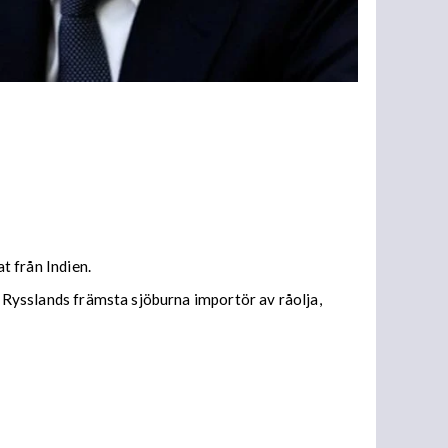
t från Indien.
t Rysslands främsta sjöburna importör av råolja,