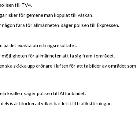
olisen till TV4.
ga risker för gemene man kopplat till väskan.
är någon fara för allmänheten, säger polisen till Expressen.
an på det exakta utredningsresultatet.
 möjligheten för allmänheten att ta sig fram i området.
n ska skicka upp drönare i luften för att ta bilder av området som
la kvällen, säger polisen till Aftonbladet.
lvis är blockerad vilket har lett till trafikstörningar.