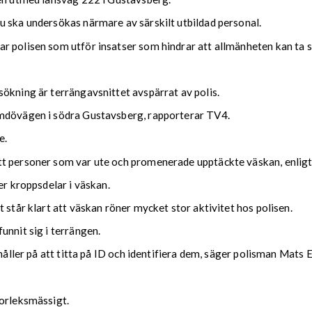
u ska undersökas närmare av särskilt utbildad personal.
r polisen som utför insatser som hindrar att allmänheten kan ta s
ökning är terrängavsnittet avspärrat av polis.
rmdövägen i södra Gustavsberg, rapporterar TV4.
e.
tt personer som var ute och promenerade upptäckte väskan, enligt
er kroppsdelar i väskan.
 står klart att väskan röner mycket stor aktivitet hos polisen.
unnit sig i terrängen.
håller på att titta på ID och identifiera dem, säger polisman Mats E
torleksmässigt.