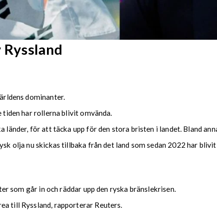
r Ryssland
världens dominanter.
 tiden har rollerna blivit omvända.
 länder, för att täcka upp för den stora bristen i landet. Bland anna
ysk olja nu skickas tillbaka från det land som sedan 2022 har blivi
tater som går in och räddar upp den ryska bränslekrisen.
a till Ryssland, rapporterar Reuters.