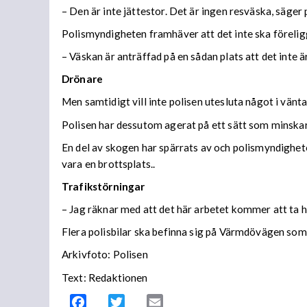
– Den är inte jättestor. Det är ingen resväska, säger p
Polismyndigheten framhäver att det inte ska förelig
– Väskan är anträffad på en sådan plats att det inte 
Drönare
Men samtidigt vill inte polisen utesluta något i vänt
Polisen har dessutom agerat på ett sätt som minskar
En del av skogen har spärrats av och polismyndighete
vara en brottsplats..
Trafikstörningar
– Jag räknar med att det här arbetet kommer att ta he
Flera polisbilar ska befinna sig på Värmdövägen som de
Arkivf
oto: Polisen
Text: Redaktionen
Facebook
Twitter
Email