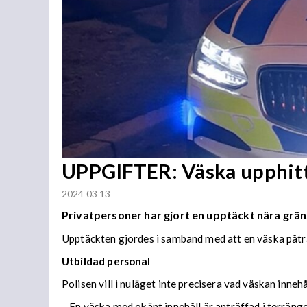
UPPGIFTER: Väska upphitt
2024 03 13
Privatpersoner har gjort en upptäckt nära gr
Upptäckten gjordes i samband med att en väska påtr
Utbildad personal
Polisen vill i nuläget inte precisera vad väskan innehå
– En väska med okänt innehåll är anträffad i terrän