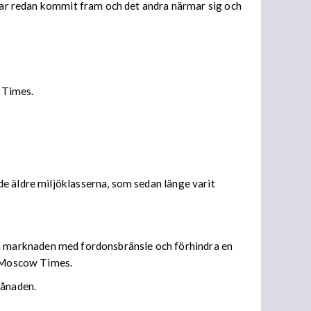
 har redan kommit fram och det andra närmar sig och
l Times.
e äldre miljöklasserna, som sedan länge varit
emska marknaden med fordonsbränsle och förhindra en
de Moscow Times.
månaden.