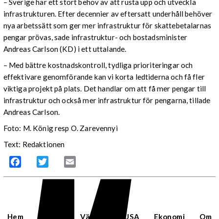
– Sverige har ett stort behov av att rusta upp och utveckla
infrastrukturen. Efter decennier av eftersatt underhåll behöver
nya arbetssätt som ger mer infrastruktur för skattebetalarnas
pengar prövas, sade infrastruktur- och bostadsminister
Andreas Carlson (KD) i ett uttalande.
– Med bättre kostnadskontroll, tydliga prioriteringar och
effektivare genomförande kan vi korta ledtiderna och få fler
viktiga projekt på plats. Det handlar om att få mer pengar till
infrastruktur och också mer infrastruktur för pengarna, tillade
Andreas Carlson.
Foto: M. König resp O. Zarevennyi
Text: Redaktionen
Facebook
Twitter
Email
Hem
Sverige
Världen
USA
Ekonomi
Om