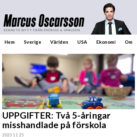
Marcus Oscarsson
SENASTE NYTT FRÅN SVERIGE & VÄRLDEN
Hem
Sverige
Världen
USA
Ekonomi
Om
UPPGIFTER: Två 5-åringar
misshandlade på förskola
2023 11 25