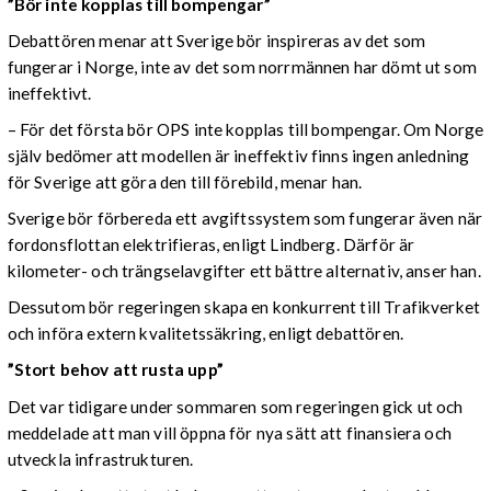
”Bör inte kopplas till bompengar”
Debattören menar att Sverige bör inspireras av det som
fungerar i Norge, inte av det som norrmännen har dömt ut som
ineffektivt.
– För det första bör OPS inte kopplas till bompengar. Om Norge
själv bedömer att modellen är ineffektiv finns ingen anledning
för Sverige att göra den till förebild, menar han.
Sverige bör förbereda ett avgiftssystem som fungerar även när
fordonsflottan elektrifieras, enligt Lindberg. Därför är
kilometer- och trängselavgifter ett bättre alternativ, anser han.
Dessutom bör regeringen skapa en konkurrent till Trafikverket
och införa extern kvalitetssäkring, enligt debattören.
”Stort behov att rusta upp”
Det var tidigare under sommaren som regeringen gick ut och
meddelade att man vill öppna för nya sätt att finansiera och
utveckla infrastrukturen.