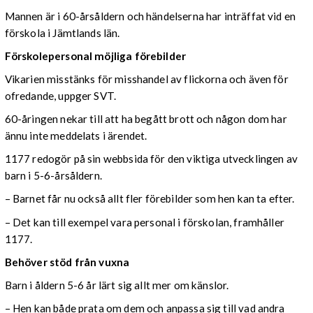
Mannen är i 60-årsåldern och händelserna har inträffat vid en
förskola i Jämtlands län.
Förskolepersonal möjliga förebilder
Vikarien misstänks för misshandel av flickorna och även för
ofredande, uppger SVT.
60-åringen nekar till att ha begått brott och någon dom har
ännu inte meddelats i ärendet.
1177 redogör på sin webbsida för den viktiga utvecklingen av
barn i 5-6-årsåldern.
– Barnet får nu också allt fler förebilder som hen kan ta efter.
– Det kan till exempel vara personal i förskolan, framhåller
1177.
Behöver stöd från vuxna
Barn i åldern 5-6 år lärt sig allt mer om känslor.
– Hen kan både prata om dem och anpassa sig till vad andra