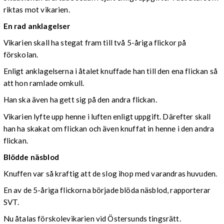
riktas mot vikarien.
En rad anklagelser
Vikarien skall ha stegat fram till två 5-åriga flickor på
förskolan.
Enligt anklagelserna i åtalet knuffade han till den ena flickan så
att hon ramlade omkull.
Han ska även ha gett sig på den andra flickan.
Vikarien lyfte upp henne i luften enligt uppgift. Därefter skall
han ha skakat om flickan och även knuffat in henne i den andra
flickan.
Blödde näsblod
Knuffen var så kraftig att de slog ihop med varandras huvuden.
En av de 5-åriga flickorna började blöda näsblod, rapporterar
SVT.
Nu åtalas förskolevikarien vid Östersunds tingsrätt.