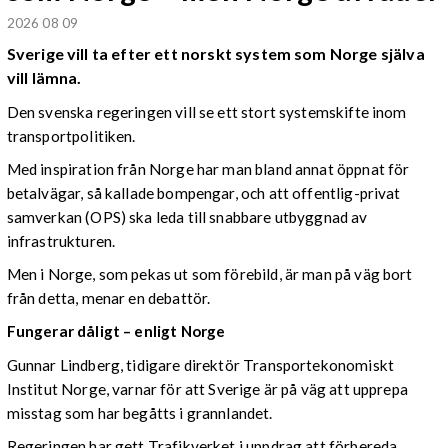
2026 08 09
Sverige vill ta efter ett norskt system som Norge själva
vill lämna.
Den svenska regeringen vill se ett stort systemskifte inom
transportpolitiken.
Med inspiration från Norge har man bland annat öppnat för
betalvägar, så kallade bompengar, och att offentlig-privat
samverkan (OPS) ska leda till snabbare utbyggnad av
infrastrukturen.
Men i Norge, som pekas ut som förebild, är man på väg bort
från detta, menar en debattör.
Fungerar dåligt – enligt Norge
Gunnar Lindberg, tidigare direktör Transportekonomiskt
Institut Norge, varnar för att Sverige är på väg att upprepa
misstag som har begåtts i grannlandet.
Regeringen har gett Trafikverket i uppdrag att förbereda