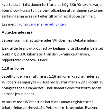
kvartalet, är inflationen fortfarande hög. Därför skulle varje
liten chock kunna tvinga centralbanken att antingen sakta ner
sänkningarna avsevärt eller till och med stoppa dem helt.
Läs mer:
Trump vänder allierad ryggen
Attackerades igår
Så sent som igår attackerades Wildberries i Jekaterinburg.
En kraftig brand utbröt i ett av kedjans logistikcenter beläget
omkring 2 000 kilometer från den ukrainska gränsen,
rapporterar Moscow Times.
1,18 miljoner
Satellitbilder visar att minst 1,18 miljoner kvadratmeter av
Wildberries lageryta – vilket motsvarar mer än 20 procent av
bolagets totala kapacitet – har skadats eller förstörts sedan
kampanjen inleddes.
Attacker mot Wildberries har bland annat registrerats i
Jekaterinburg, Izhevsk, St. Petersburg, Krasnodar, Ryazan,