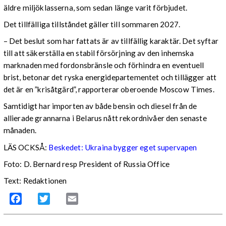
äldre miljöklasserna, som sedan länge varit förbjudet.
Det tillfälliga tillståndet gäller till sommaren 2027.
– Det beslut som har fattats är av tillfällig karaktär. Det syftar
till att säkerställa en stabil försörjning av den inhemska
marknaden med fordonsbränsle och förhindra en eventuell
brist, betonar det ryska energidepartementet och tillägger att
det är en ”krisåtgärd”, rapporterar oberoende Moscow Times.
Samtidigt har importen av både bensin och diesel från de
allierade grannarna i Belarus nått rekordnivåer den senaste
månaden.
LÄS OCKSÅ:
Beskedet: Ukraina bygger eget supervapen
Foto: D. Bernard resp President of Russia Office
Text: Redaktionen
Facebook
Twitter
Email