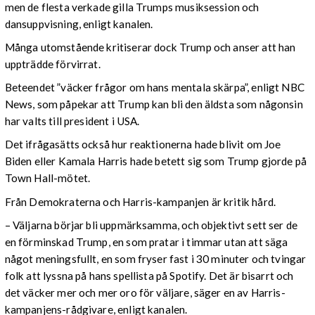
men de flesta verkade gilla Trumps musiksession och
dansuppvisning, enligt kanalen.
Många utomstående kritiserar dock Trump och anser att han
uppträdde förvirrat.
Beteendet ”väcker frågor om hans mentala skärpa”, enligt NBC
News, som påpekar att Trump kan bli den äldsta som någonsin
har valts till president i USA.
Det ifrågasätts också hur reaktionerna hade blivit om Joe
Biden eller Kamala Harris hade betett sig som Trump gjorde på
Town Hall-mötet.
Från Demokraterna och Harris-kampanjen är kritik hård.
– Väljarna börjar bli uppmärksamma, och objektivt sett ser de
en förminskad Trump, en som pratar i timmar utan att säga
något meningsfullt, en som fryser fast i 30 minuter och tvingar
folk att lyssna på hans spellista på Spotify. Det är bisarrt och
det väcker mer och mer oro för väljare, säger en av Harris-
kampanjens-rådgivare, enligt kanalen.