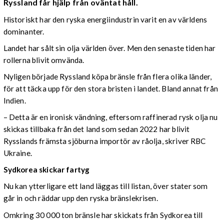
Ryssland får hjälp från oväntat håll.
Historiskt har den ryska energiindustrin varit en av världens
dominanter.
Landet har sålt sin olja världen över. Men den senaste tiden har
rollerna blivit omvända.
Nyligen började Ryssland köpa bränsle från flera olika länder,
för att täcka upp för den stora bristen i landet. Bland annat från
Indien.
– Detta är en ironisk vändning, eftersom raffinerad rysk olja nu
skickas tillbaka från det land som sedan 2022 har blivit
Rysslands främsta sjöburna importör av råolja, skriver RBC
Ukraine.
Sydkorea skickar fartyg
Nu kan ytterligare ett land läggas till listan, över stater som
går in och räddar upp den ryska bränslekrisen.
Omkring 30 000 ton bränsle har skickats från Sydkorea till