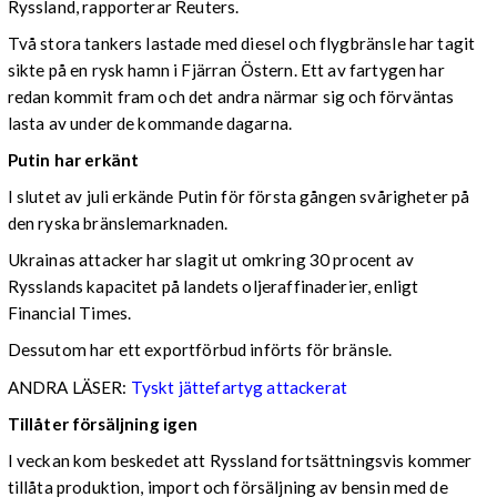
Ryssland, rapporterar Reuters.
Två stora tankers lastade med diesel och flygbränsle har tagit
sikte på en rysk hamn i Fjärran Östern. Ett av fartygen har
redan kommit fram och det andra närmar sig och förväntas
lasta av under de kommande dagarna.
Putin har erkänt
I slutet av juli erkände Putin för första gången svårigheter på
den ryska bränslemarknaden.
Ukrainas attacker har slagit ut omkring 30 procent av
Rysslands kapacitet på landets oljeraffinaderier, enligt
Financial Times.
Dessutom har ett exportförbud införts för bränsle.
ANDRA LÄSER:
Tyskt jättefartyg attackerat
Tillåter försäljning igen
I veckan kom beskedet att Ryssland fortsättningsvis kommer
tillåta produktion, import och försäljning av bensin med de