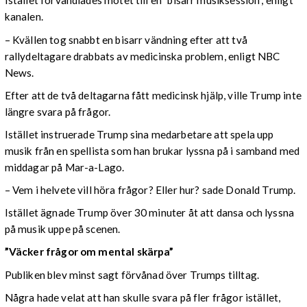
Istället förvandlades mötet till en ”bisarr musiksession”, enligt
kanalen.
– Kvällen tog snabbt en bisarr vändning efter att två
rallydeltagare drabbats av medicinska problem, enligt NBC
News.
Efter att de två deltagarna fått medicinsk hjälp, ville Trump inte
längre svara på frågor.
Istället instruerade Trump sina medarbetare att spela upp
musik från en spellista som han brukar lyssna på i samband med
middagar på Mar-a-Lago.
– Vem i helvete vill höra frågor? Eller hur? sade Donald Trump.
Istället ägnade Trump över 30 minuter åt att dansa och lyssna
på musik uppe på scenen.
”Väcker frågor om mental skärpa”
Publiken blev minst sagt förvånad över Trumps tilltag.
Några hade velat att han skulle svara på fler frågor istället,