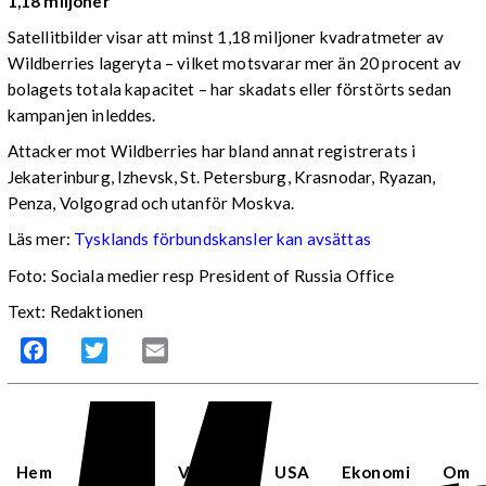
1,18 miljoner
Satellitbilder visar att minst 1,18 miljoner kvadratmeter av
Wildberries lageryta – vilket motsvarar mer än 20 procent av
bolagets totala kapacitet – har skadats eller förstörts sedan
kampanjen inleddes.
Attacker mot Wildberries har bland annat registrerats i
Jekaterinburg, Izhevsk, St. Petersburg, Krasnodar, Ryazan,
Penza, Volgograd och utanför Moskva.
Läs mer:
Tysklands förbundskansler kan avsättas
Foto:
Sociala medier resp President of Russia Office
Text: Redaktionen
Facebook
Twitter
Email
Hem
Sverige
Världen
USA
Ekonomi
Om