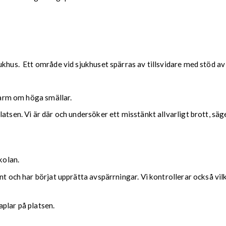
ukhus. Ett område vid sjukhuset spärras av tillsvidare med stöd av 
 larm om höga smällar.
latsen. Vi är där och undersöker ett misstänkt allvarligt brott, sä
skolan.
nt och har börjat upprätta avspärrningar. Vi kontrollerar också vil
plar på platsen.