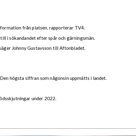
.
nformation från platsen, rapporterar TV4.
a till i sökandandet efter spår och gärningsmän.
 säger Johnny Gustavsson till Aftonbladet.
 Den högsta siffran som någonsin uppmätts i landet.
ödsskjutningar under 2022.