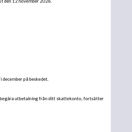
nast den 12 november 2026.
s i december på beskedet.
begära utbetalning från ditt skattekonto, fortsätter