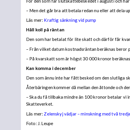
För den som får slutskattebeskedet i augusti och har
– Men det går bra att betala redan nu eller att dela 
Läs mer:
Kraftig sänkning vid pump
Håll koll på räntan
Den som har betalat för lite skatt och därför får kv
– Från vilket datum kostnadsräntan beräknas beror på
– På kvarskatt som är högst 30 000 kronor beräknas
Kan komma i december
Den som ännu inte har fått besked om den slutliga ska
Återbäringen kommer då mellan den åttonde och den
– Ska du få tillbaka mindre än 100 kronor betalar vi
Skatteverket.
Läs mer:
Zelenskyj vädjar – minskning med två tredj
Foto:
J. Leupe