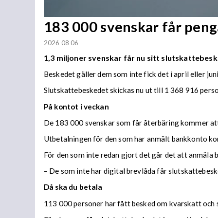
183 000 svenskar får penga
2026 08 06
1,3 miljoner svenskar får nu sitt slutskattebesk
Beskedet gäller dem som inte fick det i april eller juni
Slutskattebeskedet skickas nu ut till 1 368 916 per
På kontot i veckan
De 183 000 svenskar som får återbäring kommer att f
Utbetalningen för den som har anmält bankkonto ko
För den som inte redan gjort det går det att anmäla 
– De som inte har digital brevlåda får slutskattebes
Då ska du betala
113 000 personer har fått besked om kvarskatt och s