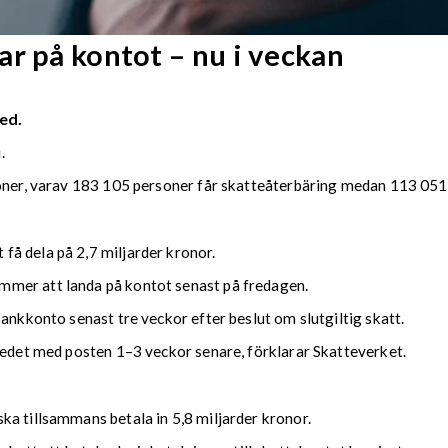
r på kontot – nu i veckan
ed.
.
soner, varav 183 105 personer får skatteåterbäring medan 113 051 
å dela på 2,7 miljarder kronor.
mmer att landa på kontot senast på fredagen.
bankkonto senast tre veckor efter beslut om slutgiltig skatt.
kedet med posten 1–3 veckor senare, förklarar Skatteverket.
ka tillsammans betala in 5,8 miljarder kronor.