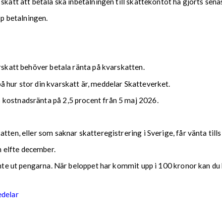
 skatt att betala ska inbetalningen till skattekontot ha gjorts se
upp betalningen.
arskatt behöver betala ränta på kvarskatten.
 hur stor din kvarskatt är, meddelar Skatteverket.
 kostnadsränta på 2,5 procent från 5 maj 2026.
tten, eller som saknar skatteregistrering i Sverige, får vänta till
 elfte december.
 inte ut pengarna. När beloppet har kommit upp i 100 kronor kan du 
edelar