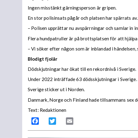
Ingen misstänkt gärningsperson är gripen.
En stor polisinsats pågår och platsen har spärrats av
– Polisen upprättar nu avspärrningar och samlar in i
Flera hundpatruller är på brottsplatsen för att hjälp
– Vi söker efter någon som är inblandad i händelsen,
Blodigt fjolår
Dödskjutningar har ökat till en rekordnivå i Sverige.
Under 2022 inträffade 63 dödsskjutningar i Sverige.
Sverige sticker ut i Norden.
Danmark, Norge och Finland hade tillsammans sex d
Text: Redaktionen
Facebook
Twitter
Email