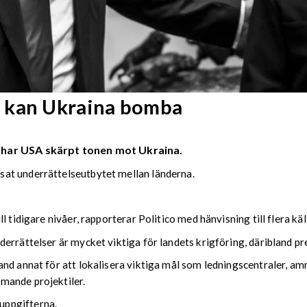
 kan Ukraina bomba
 har USA skärpt tonen mot Ukraina.
at underrättelseutbytet mellan länderna.
 tidigare nivåer, rapporterar Politico med hänvisning till flera kä
errättelser är mycket viktiga för landets krigföring, däribland p
nd annat för att lokalisera viktiga mål som ledningscentraler, am
mande projektiler.
uppgifterna.