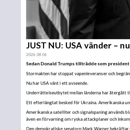
JUST NU: USA vänder – nu
2026 08 06
Sedan Donald Trumps tillträdde som president
Stormakten har stoppat vapenleveranser och begräns
Nu har USA vänt i ett avseende.
Underrättelseutbytet mellan länderna har återgått till
Ett efterlängtat besked för Ukraina. Amerikanska und
Amerikanska satelliter och signalspaning används bla
även en förvarning om ryska attackplaner och inkom
Den demokratiske senatorn Mark Warner bekräftar 