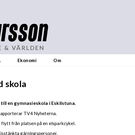
rsson
E & VÄRLDEN
A
Ekonomi
Om
d skola
till en gymnasieskola i Eskilstuna.
, rapporterar TV4 Nyheterna.
flytt från platsen på en elsparkcykel.
misstänkta gärningspersoner.