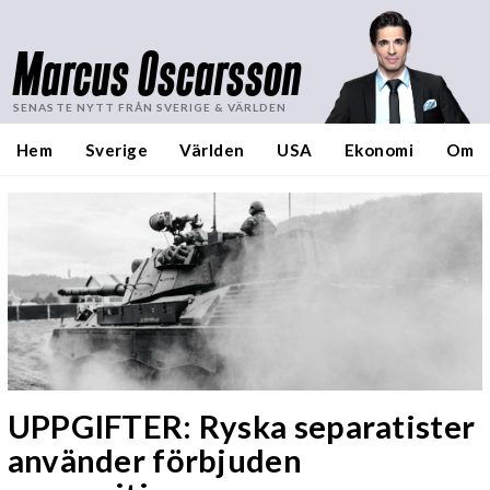
Marcus Oscarsson
SENASTE NYTT FRÅN SVERIGE & VÄRLDEN
Hem
Sverige
Världen
USA
Ekonomi
Om
UPPGIFTER: Ryska separatister
använder förbjuden