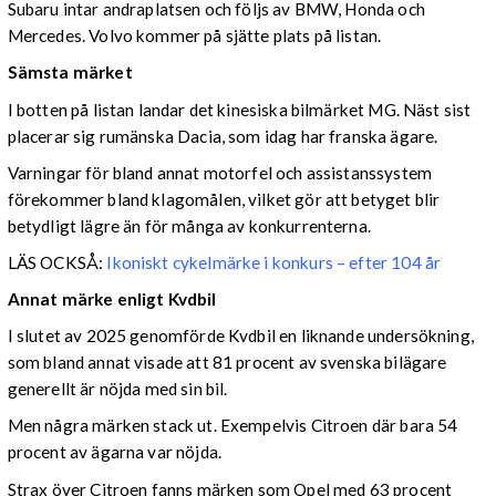
Subaru intar andraplatsen och följs av BMW, Honda och
Mercedes. Volvo kommer på sjätte plats på listan.
Sämsta märket
I botten på listan landar det kinesiska bilmärket MG. Näst sist
placerar sig rumänska Dacia, som idag har franska ägare.
Varningar för bland annat motorfel och assistanssystem
förekommer bland klagomålen, vilket gör att betyget blir
betydligt lägre än för många av konkurrenterna.
LÄS OCKSÅ:
Ikoniskt cykelmärke i konkurs – efter 104 år
Annat märke enligt Kvdbil
I slutet av 2025 genomförde Kvdbil en liknande undersökning,
som bland annat visade att 81 procent av svenska bilägare
generellt är nöjda med sin bil.
Men några märken stack ut. Exempelvis Citroen där bara 54
procent av ägarna var nöjda.
Strax över Citroen fanns märken som Opel med 63 procent