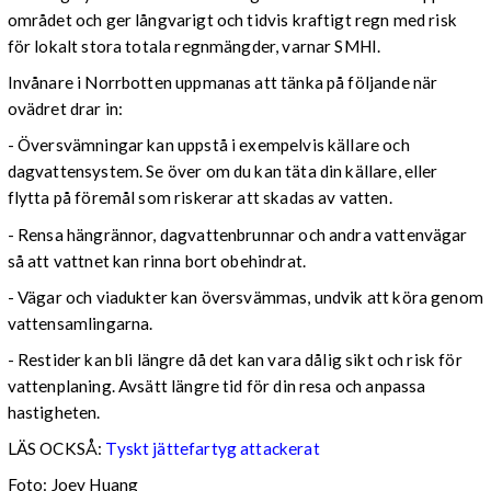
området och ger långvarigt och tidvis kraftigt regn med risk
för lokalt stora totala regnmängder, varnar SMHI.
Invånare i Norrbotten uppmanas att tänka på följande när
ovädret drar in:
- Översvämningar kan uppstå i exempelvis källare och
dagvattensystem. Se över om du kan täta din källare, eller
flytta på föremål som riskerar att skadas av vatten.
- Rensa hängrännor, dagvattenbrunnar och andra vattenvägar
så att vattnet kan rinna bort obehindrat.
- Vägar och viadukter kan översvämmas, undvik att köra genom
vattensamlingarna.
- Restider kan bli längre då det kan vara dålig sikt och risk för
vattenplaning. Avsätt längre tid för din resa och anpassa
hastigheten.
LÄS OCKSÅ:
Tyskt jättefartyg attackerat
Foto: Joey Huang