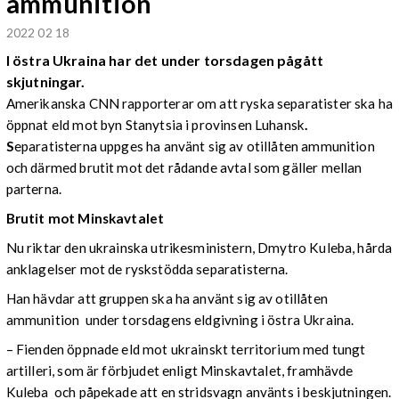
ammunition
2022 02 18
I östra Ukraina har det under torsdagen pågått
skjutningar.
Amerikanska CNN rapporterar om att ryska separatister ska ha
öppnat eld mot byn Stanytsia i provinsen Luhansk
.
S
eparatisterna uppges ha använt sig av otillåten ammunition
och därmed brutit mot det rådande avtal som gäller mellan
parterna.
Brutit mot Minskavtalet
Nu riktar den ukrainska utrikesministern, Dmytro Kuleba, hårda
anklagelser mot de ryskstödda separatisterna.
Han hävdar att gruppen ska ha använt sig av otillåten
ammunition under torsdagens eldgivning i östra Ukraina.
– Fienden öppnade eld mot ukrainskt territorium med tungt
artilleri, som är förbjudet enligt Minskavtalet, framhävde
Kuleba och påpekade att en stridsvagn använts i beskjutningen.