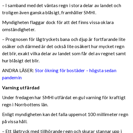
– I samband med det väntas regn i stora delar av landet och
troligen även ganska blåsigt, framhåller SMHI.
Myndigheten flaggar dock för att det finns vissa oklara
omständigheter.
– Prognosen för lågtryckets bana och djup är fortfarande lite
osäker och därmed är det också lite osäkert hur mycket regn
det blir, exakt vilka delar av landet som får del av regnet samt
hur blåsigt det blir.
ANDRA LÄSER:
Stor ökning för bostäder – högsta sedan
pandemin
Varning utfärdad
Under fredagen har SMHI utfärdat en gul varning för kraftigt
regn i Norrbottens län.
Enligt myndigheten kan det falla uppemot 100 millimeter regn
på vissa håll.
– Ett lågtryck med tillhörande regn och skurar stannar upp i